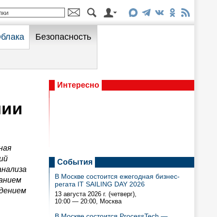
блака
Безопасность
Интересно
нии
ная
ий
События
анализа
В Москве состоится ежегодная бизнес-
ванием
регата IT SAILING DAY 2026
юдением
13 августа 2026 г. (четверг),
10:00 — 20:00
, Москва
В Москве состоится ProcessTech —