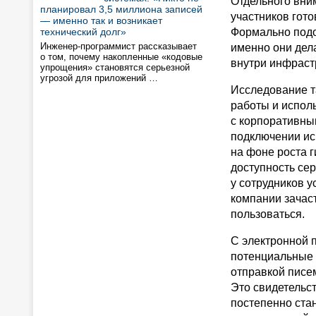
Отдельного вни
планировал 3,5 миллиона записей
участников гото
— именно так и возникает
технический долг»
Формально подо
Инженер-программист рассказывает
именно они дел
о том, почему накопленные «кодовые
внутри инфраст
упрощения» становятся серьезной
угрозой для приложений …
Исследование т
работы и испол
с корпоративны
подключении ис
на фоне роста 
доступность се
у сотрудников 
компании зачас
пользоваться.
С электронной п
потенциальные 
отправкой писе
Это свидетельст
постепенно ста