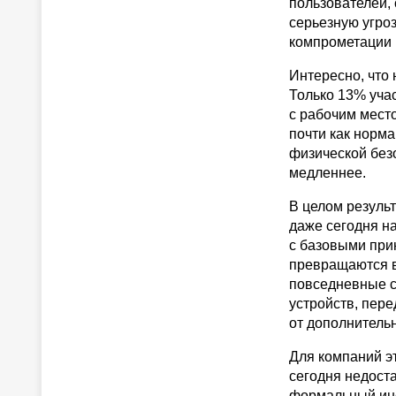
пользователей,
серьезную угроз
компрометации 
Интересно, что
Только 13% учас
с рабочим мест
почти как норм
физической без
медленнее.
В целом резуль
даже сегодня н
с базовыми при
превращаются в
повседневные с
устройств, пере
от дополнитель
Для компаний эт
сегодня недост
формальный инс