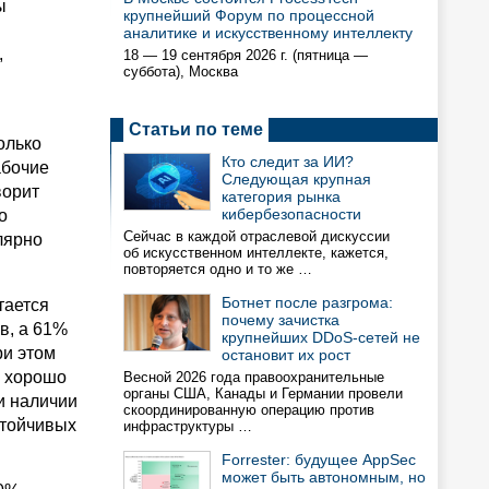
ы
крупнейший Форум по процессной
аналитике и искусственному интеллекту
,
18 — 19 сентября 2026 г. (пятница —
суббота), Москва
Статьи по теме
олько
Кто следит за ИИ?
абочие
Следующая крупная
ворит
категория рынка
кибербезопасности
о
Сейчас в каждой отраслевой дискуссии
лярно
об искусственном интеллекте, кажется,
повторяется одно и то же …
Ботнет после разгрома:
тается
почему зачистка
в, а 61%
крупнейших DDoS-сетей не
ри этом
остановит их рост
а хорошо
Весной 2026 года правоохранительные
органы США, Канады и Германии провели
и наличии
скоординированную операцию против
стойчивых
инфраструктуры …
Forrester: будущее AppSec
может быть автономным, но