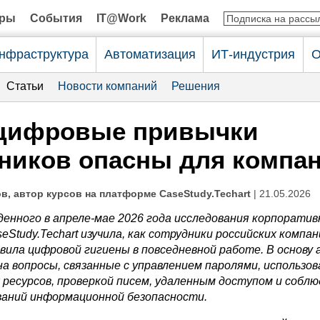
оры
События
IT@Work
Реклама
нфраструктура
Автоматизация
ИТ-индустрия
О
Статьи
Новости компаний
Решения
 цифровые привычки
ников опасны для компа
, автор курсов на платформе CaseStudy.Techart
| 21.05.2026
денного в апреле-мае 2026 года исследования корпоратив
eStudy.Techart изучила, как сотрудники российских компан
ила цифровой гигиены в повседневной работе. В основу 
а вопросы, связанные с управлением паролями, использо
ресурсов, проверкой писем, удаленным доступом и собл
ваний информационной безопасности.