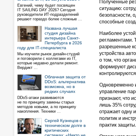
Полученные рез
Евгений, чему будет посвящен
ситуацию: сотр
IT SAILING DAY 2026? Сегодня
руководители ИТ-подразделений
безопасности, о
решают гораздо более сложные …
способные созд
Названа лучшая
студия дизайна
Наиболее устой
интерьера Санкт-
регламентами. 
Петербурга в 2026
разрешенные ко
году для IT-специалиста
устройства авто
Мы изучили рынок дизайн-студий
и поговорили с коллегами из IT,
о том, что орг
которые недавно делали ремонт.
формируют дисц
Вердикт …
контролируются
Облачная защита от
DDoS: альтернатива
Одновременно и
возможна, но в
редких случаях
управление пар
DDoS-атаки развиваются
признают, что 
не по принципу замены старых
лишь 35% сотру
методов новыми, а по принципу
накопления. Техники …
отражает одну 
политик и инст
Сергей Кузнецов о
практик защиты
техническом долге в
критических
системах: «Никто не