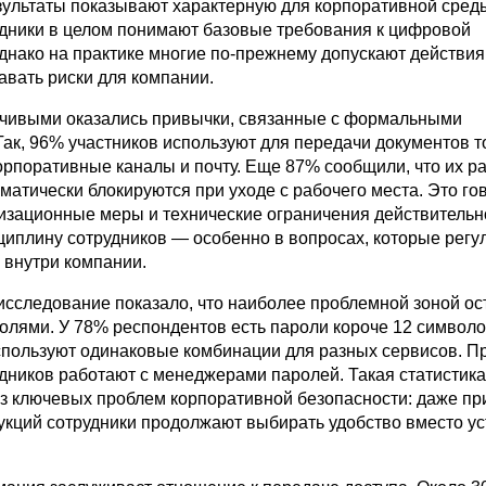
ультаты показывают характерную для корпоративной сред
удники в целом понимают базовые требования к цифровой
днако на практике многие по-прежнему допускают действия
авать риски для компании.
чивыми оказались привычки, связанные с формальными
Так, 96% участников используют для передачи документов т
рпоративные каналы и почту. Еще 87% сообщили, что их р
матически блокируются при уходе с рабочего места. Это го
анизационные меры и технические ограничения действительн
иплину сотрудников — особенно в вопросах, которые регу
 внутри компании.
сследование показало, что наиболее проблемной зоной ос
олями. У 78% респондентов есть пароли короче 12 символо
используют одинаковые комбинации для разных сервисов. П
дников работают с менеджерами паролей. Такая статистик
из ключевых проблем корпоративной безопасности: даже пр
рукций сотрудники продолжают выбирать удобство вместо у
.