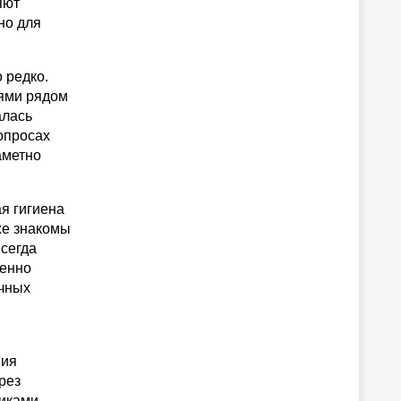
яют
но для
 редко.
лями рядом
алась
опросах
аметно
я гигиена
же знакомы
сегда
менно
ичных
ния
рез
никами