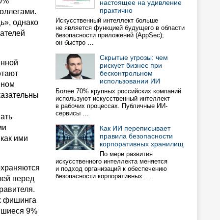
30%
настоящее на удивление
практично
коллегами.
Искусственный интеллект больше
ь», однако
не является функцией будущего в области
вателей
безопасности приложений (AppSec);
он быстро …
Скрытые угрозы: чем
енной
рискует бизнес при
отают
бесконтрольном
использовании ИИ
нном
Более 70% крупных российских компаний
казательны
используют искусственный интеллект
в рабочих процессах. Публичные ИИ-
сервисы …
вать
ми
Как ИИ переписывает
правила безопасности
как ими
корпоративных хранилищ
По мере развития
искусственного интеллекта меняется
сохраняются
и подход организаций к обеспечению
безопасности корпоративных …
лей перед
равителя.
ах фишинга
авшиеся 9%