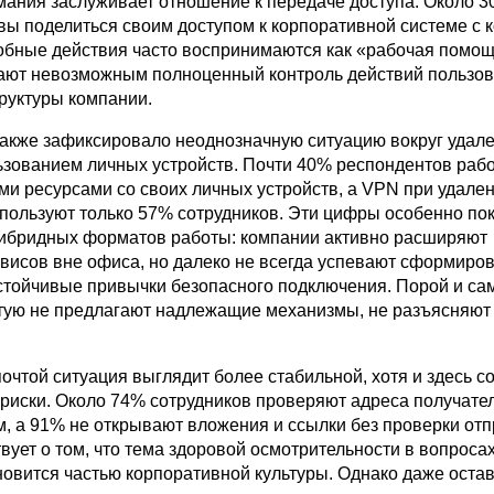
мания заслуживает отношение к передаче доступа. Около 
вы поделиться своим доступом к корпоративной системе с 
бные действия часто воспринимаются как «рабочая помощ
ают невозможным полноценный контроль действий пользо
руктуры компании.
акже зафиксировало неоднозначную ситуацию вокруг удал
ьзованием личных устройств. Почти 40% респондентов раб
ми ресурсами со своих личных устройств, а VPN при удале
пользуют только 57% сотрудников. Эти цифры особенно по
гибридных форматов работы: компании активно расширяют
рвисов вне офиса, но далеко не всегда успевают сформиро
устойчивые привычки безопасного подключения. Порой и са
тую не предлагают надлежащие механизмы, не разъясняют 
очтой ситуация выглядит более стабильной, хотя и здесь 
риски. Около 74% сотрудников проверяют адреса получате
м, а 91% не открывают вложения и ссылки без проверки отп
вует о том, что тема здоровой осмотрительности в вопрос
новится частью корпоративной культуры. Однако даже ост