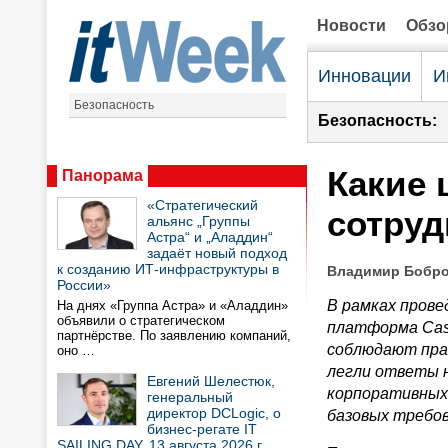
Новости
Обз
Инновации
И
Безопасность
Безопасность:
Какие
Панорама
«Стратегический
сотруд
альянс „Группы
Астра“ и „Аладдин“
задаёт новый подход
к созданию ИТ-инфраструктуры в
Владимир Бобров
России»
В рамках прове
На днях «Группа Астра» и «Аладдин»
объявили о стратегическом
платформа
Cas
партнёрстве. По заявлению компаний,
соблюдают прав
оно …
легли ответы н
Евгений Шелестюк,
корпоративных 
генеральный
директор DCLogic, о
базовых требо
бизнес-регате IT
SAILING DAY, 13 августа 2026 г.