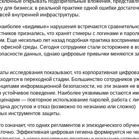
 склонные открывать подозрительные вложения, представл
у для бизнеса: в реальной практике одной ошибки достаточ
всей внутренней инфраструктуры.
 наиболее «видимые» нарушения встречаются сравнительно
тников признались, что хранят стикеры с логинами и паро
ом. Еще несколько лет назад подобная практика восприним
а офисной среды. Сегодня сотрудники стали осторожнее в в
опасности данных, однако цифровые привычки меняются з
таты исследования показывают, что корпоративная цифрова
аходится в переходной стадии. Большинство сотрудников у
нципами информационной безопасности, но эти знания не в
 устойчивое поведение. Наиболее уязвимыми остаются и
ценарии — повторное использование паролей, работа с л
дача доступов и отказ (возможно по незнанию или сложно)
ных инструментов защиты.
о означает, что одних регламентов и эпизодического обуче
аточно. Эффективная цифровая гигиена формируется не че
труктаж, а через регулярную практику и осознание сотруд