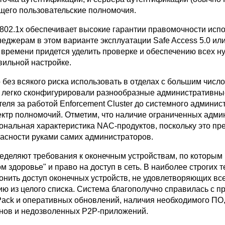
щего пользовательские полномочия.
802.1x обеспечивает высокие гарантии правомочности исп
неджерам в этом варианте эксплуатации Safe Access 5.0 ил
времени придется уделить проверке и обеспечению всех н
вильной настройке.
о без всякого риска использовать в отделах с большим числ
 легко сконфигурировали разнообразные административные
теля за работой Enforcement Cluster до системного админис
ктр полномочий. Отметим, что наличие ограниченных адм
ональная характеристика NAC-продуктов, поскольку это пр
асности руками самих администраторов.
еделяют требования к оконечным устройствам, по которым
м здоровье" и право на доступ в сеть. В наиболее строгих 
онить доступ оконечных устройств, не удовлетворяющих вс
ю из целого списка. Система благополучно справилась с п
Pack и оперативных обновлений, наличия необходимого ПО,
янов и недозволенных P2P-приложений.