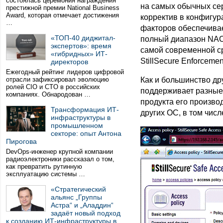
состоялась церемония награждения
на самых обычных сер
престижной премии National Business
Award, которая отмечает достижения
корректив в конфигур
…
факторов обеспечивае
«ТОП-40 диджитал-
полный диапазон NAC
экспертов»: время
самой современной ср
«гибридных» ИТ-
StillSecure Enforcemen
директоров
Ежегодный рейтинг лидеров цифровой
отрасли зафиксировал эволюцию
Как и большинство др
ролей CIO и CTO в российских
поддерживает разные 
компаниях. Обнародован …
продукта его произво
Трансформация ИТ-
других ОС, в том числ
инфраструктуры в
промышленном
секторе: опыт Антона
Пирогова
DevOps-инженер крупной компании
радиоэлектроники рассказал о том,
как превратить рутинную
эксплуатацию системы …
«Стратегический
альянс „Группы
Астра“ и „Аладдин“
задаёт новый подход
к созданию ИТ-инфраструктуры в