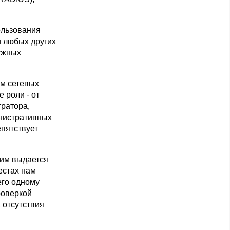
ользования
и любых других
ужных
ом сетевых
 роли - от
тратора,
инистративных
епятствует
 им выдается
тестах нам
его одному
роверкой
 отсутствия