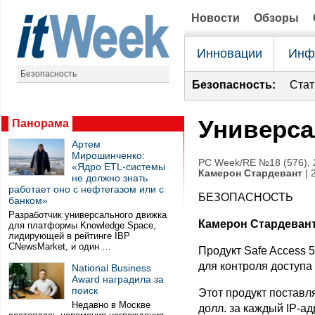
Новости
Обзоры
Инновации
Инф
Безопасность
Безопасность:
Стат
Универсал
Панорама
Артем
Мирошинченко:
PC Week/RE №18 (576), 
«Ядро ETL-системы
Камерон Стардевант
| 
не должно знать
работает оно с нефтегазом или с
БЕЗОПАСНОСТЬ
банком»
Разработчик универсального движка
Камерон Стардеван
для платформы Knowledge Space,
лидирующей в рейтинге IBP
CNewsMarket, и один …
Продукт Safe Access 5
для контроля доступа 
National Business
Award наградила за
поиск
Этот продукт поставл
Недавно в Москве
долл. за каждый IP-а