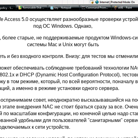
Safe Access 5.0 осуществляет разнообразные проверки устро
под ОС Windows. Однако,
е, более старые, не поддерживаемые продуктом Windows-си
системы Mac и Unix могут быть
ть и без входного контроля. Внизу: для тестов мы отменили
 может обеспечивать соблюдение требований технологии NA
02.1x и DHCP (Dynamic Host Configuration Protocol), тест
рку в том режиме, который, по всей вероятности, поначалу 
ций, а именно в режиме установки одного сервера.
воспринимаем совет, неоднократно высказывавшийся на п
м этапе внедрения NAC не стоит браться сразу за все. Очен
й по масштабам конфигурации, но конечной целью надо ста
ованной удобными для пользователей "санитарными" серв
одключаемых к сети устройств.