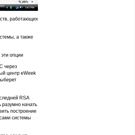
йств, работающих
стемы, а также
 эти опции
C через
овый центр eWeek
выберет
оследней RSA
ь разумно начать
вить построение
исами системы