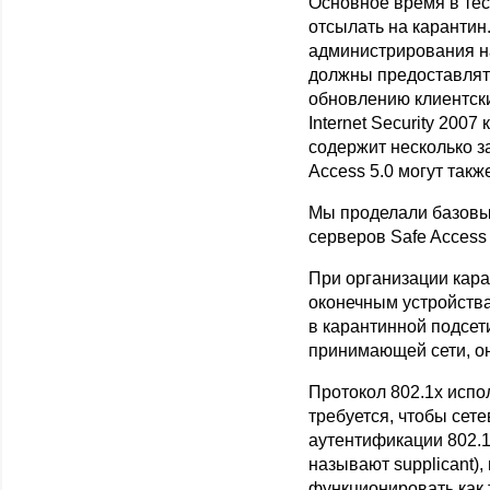
Основное время в тес
отсылать на каранти
администрирования на
должны предоставлять
обновлению клиентски
Internet Security 200
содержит несколько 
Access 5.0 могут так
Мы проделали базовые
серверов Safe Access 
При организации кара
оконечным устройств
в карантинной подсет
принимающей сети, о
Протокол 802.1x испо
требуется, чтобы сет
аутентификации 802.1
называют supplicant)
функционировать как 