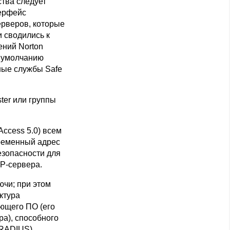
ства следует
терфейс
ерверов, которые
 сводились к
ений Norton
о умолчанию
ные службы Safe
ter или группы
Access 5.0) всем
ременный адрес
езопасности для
P-сервера.
ючи; при этом
ктура
ающего ПО (его
ра), способного
 RADIUS),