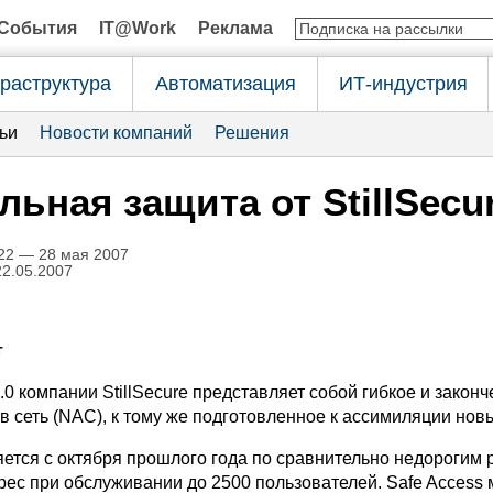
События
IT@Work
Реклама
раструктура
Автоматизация
ИТ-индустрия
ьи
Новости компаний
Решения
ьная защита от StillSecu
22 — 28 мая 2007
22.05.2007
т
.0 компании StillSecure представляет собой гибкое и зако
в сеть (NAC), к тому же подготовленное к ассимиляции нов
яется с октября прошлого года по сравнительно недорогим 
дрес при обслуживании до 2500 пользователей. Safe Access