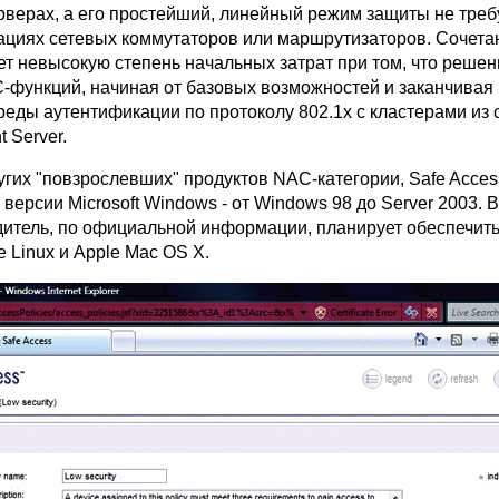
верах, а его простейший, линейный режим защиты не треб
ациях сетевых коммутаторов или маршрутизаторов. Сочета
т невысокую степень начальных затрат при том, что реше
-функций, начиная от базовых возможностей и заканчивая
еды аутентификации по протоколу 802.1x с кластерами из
t Server.
угих "повзрослевших" продуктов NAC-категории, Safe Acces
версии Microsoft Windows - от Windows 98 до Server 2003. 
дитель, по официальной информации, планирует обеспечит
е Linux и Apple Mac OS X.