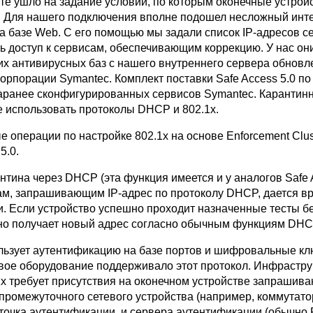
те ушло на задание условий, по которым оконечные устрой
н. Для нашего подключения вполне подошел несложный ин
 базе Web. С его помощью мы задали список IP-адресов с
 доступ к сервисам, обеспечивающим коррекцию. У нас они
х антивирусных баз с нашего внутреннего сервера обновл
7 корпорации Symantec. Комплект поставки Safe Access 5.0 п
заранее сконфигурированных сервисов Symantec. Карантин
же использовать протоколы DHCP и 802.1x.
 операции по настройке 802.1x на основе Enforcement Clus
5.0.
нтина через DHCP (эта функция имеется и у аналогов Safe 
ам, запрашивающим IP-адрес по протоколу DHCP, дается в
и. Если устройство успешно проходит назначенные тесты б
но получает новый адрес согласно обычным функциям DHC
льзует аутентификацию на базе портов и шифровальные кл
евое оборудование поддерживало этот протокол. Инфрастру
x требует присутствия на оконечном устройстве запрашив
, промежуточного сетевого устройства (например, коммутато
точка аутентификации, и сервера аутентификации (обычно