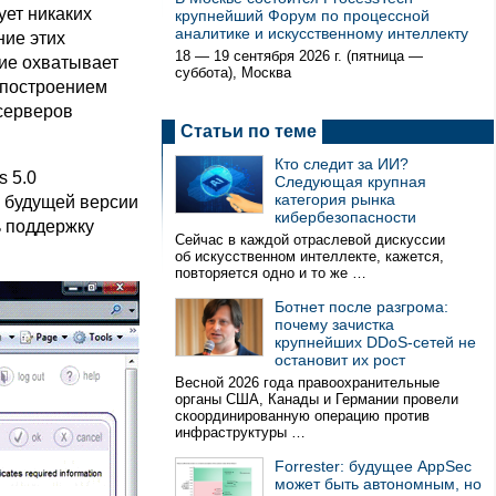
ует никаких
крупнейший Форум по процессной
аналитике и искусственному интеллекту
ние этих
18 — 19 сентября 2026 г. (пятница —
ние охватывает
суббота), Москва
 построением
 серверов
Статьи по теме
Кто следит за ИИ?
s 5.0
Следующая крупная
категория рынка
В будущей версии
кибербезопасности
ь поддержку
Сейчас в каждой отраслевой дискуссии
об искусственном интеллекте, кажется,
повторяется одно и то же …
Ботнет после разгрома:
почему зачистка
крупнейших DDoS-сетей не
остановит их рост
Весной 2026 года правоохранительные
органы США, Канады и Германии провели
скоординированную операцию против
инфраструктуры …
Forrester: будущее AppSec
может быть автономным, но