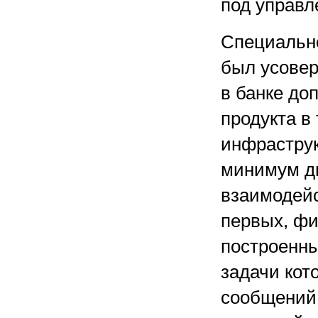
под управл
Специально
был усове
в банке до
продукта в
инфраструкт
минимум дв
взаимодейс
первых, ф
построенны
задачи кот
сообщений 