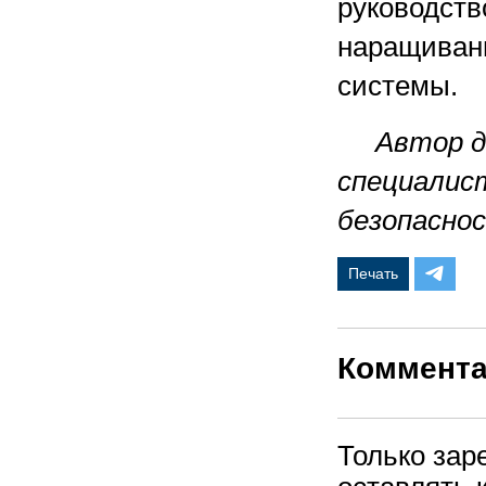
руководств
наращиван
системы.
Автор да
специалис
безопаснос
Печать
Коммент
Только зар