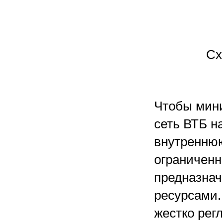
Сх
Чтобы мини
сеть ВТБ н
внутреннюю
ограниченн
предназна
ресурсами.
жестко рег