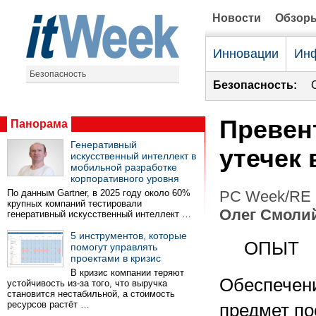
Новости
Обзор
Инновации
Инф
Безопасность
Безопасность:
Превен
Панорама
Генеративный
утечек 
искусственный интеллект в
мобильной разработке
корпоративного уровня
По данным Gartner, в 2025 году около 60%
PC Week/RE №
крупных компаний тестировали
Олег Смоли
генеративный искусственный интеллект …
5 инструментов, которые
ОПЫТ
помогут управлять
проектами в кризис
В кризис компании теряют
Обеспечен
устойчивость из-за того, что выручка
становится нестабильной, а стоимость
ресурсов растёт …
предмет по