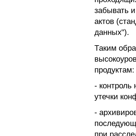
забывать и
актов (ста
данных").
Таким обр
высокоуро
продуктам:
- контроль
утечки кон
- архивиро
последующе
при рассле