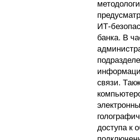
методологи
предусмат
ИТ-безопас
банка. В ч
администра
подразделе
информации
связи. Так
компьютеро
электронны
голографич
доступа к 
подключени