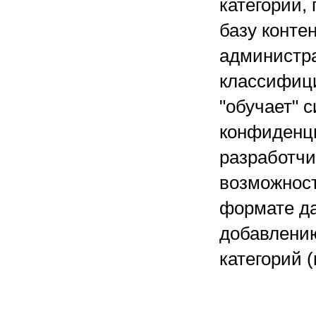
категорий,
базу конте
администра
классифиц
"обучает" 
конфиденц
разработчи
возможнос
формате да
добавлени
категорий (