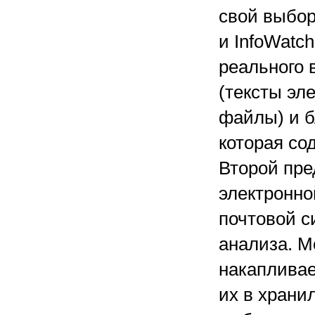
свой выбор 
и InfoWatc
реального 
(тексты эл
файлы) и б
которая со
Второй пре
электронно
почтовой с
анализа. М
накапливае
их в храни