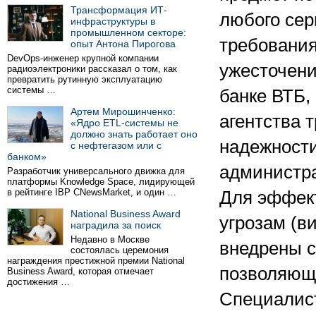
Трансформация ИТ-
любого сер
инфраструктуры в
промышленном секторе:
требования
опыт Антона Пирогова
DevOps-инженер крупной компании
ужесточени
радиоэлектроники рассказал о том, как
превратить рутинную эксплуатацию
системы …
банке ВТБ,
Артем Мирошинченко:
агентства 
«Ядро ETL-системы не
должно знать работает оно
надежности
с нефтегазом или с
банком»
администра
Разработчик универсального движка для
платформы Knowledge Space, лидирующей
в рейтинге IBP CNewsMarket, и один …
Для эффек
National Business Award
угрозам (в
наградила за поиск
Недавно в Москве
внедрены с
состоялась церемония
награждения престижной премии National
позволяющ
Business Award, которая отмечает
достижения …
Специалист