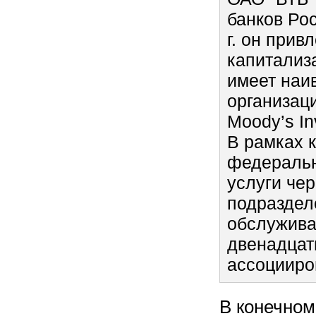
банков Рос
г. он прив
капитализа
имеет наи
организац
Moody’s Inv
В рамках к
федеральн
услуги чер
подраздел
обслужива
двенадцат
ассоцииро
В конечном