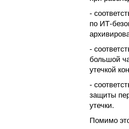
- соответс
по ИТ-безо
архивирова
- соответс
большой ча
утечкой к
- соответс
защиты пер
утечки.
Помимо эт