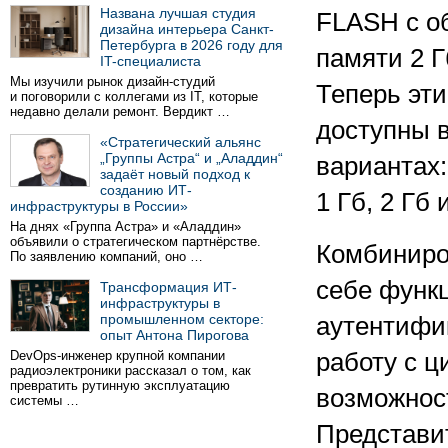
Названа лучшая студия
FLASH с о
дизайна интерьера Санкт-
Петербурга в 2026 году для
памяти 2 Г
IT-специалиста
Мы изучили рынок дизайн-студий
Теперь эти
и поговорили с коллегами из IT, которые
недавно делали ремонт. Вердикт …
доступны в
«Стратегический альянс
„Группы Астра“ и „Аладдин“
вариантах:
задаёт новый подход к
созданию ИТ-
1 Гб, 2 Гб 
инфраструктуры в России»
На днях «Группа Астра» и «Аладдин»
объявили о стратегическом партнёрстве.
Комбиниро
По заявлению компаний, оно …
себе функ
Трансформация ИТ-
инфраструктуры в
промышленном секторе:
аутентифи
опыт Антона Пирогова
DevOps-инженер крупной компании
работу с 
радиоэлектроники рассказал о том, как
превратить рутинную эксплуатацию
возможнос
системы …
Представит