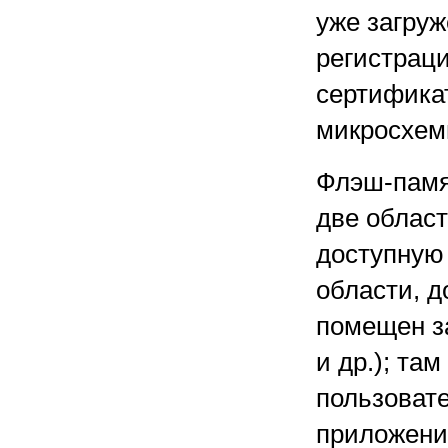
уже загру
регистрац
сертифика
микросхем
Флэш-памя
две област
доступную 
области, д
помещен з
и др.); та
пользоват
приложени