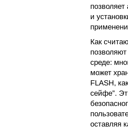
позволяет
и установ
применени
Как считаю
позволяют
среде: мно
может хран
FLASH, ка
сейфе”. Э
безопасно
пользоват
оставляя к