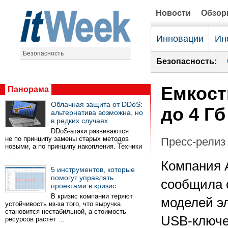
Новости
Обзо
Инновации
Ин
Безопасность
Безопасность:
Емкост
Панорама
Облачная защита от DDoS:
до 4 Гб
альтернатива возможна, но
в редких случаях
DDoS-атаки развиваются
не по принципу замены старых методов
Пресс-релиз 
новыми, а по принципу накопления. Техники
…
Компания A
5 инструментов, которые
помогут управлять
сообщила 
проектами в кризис
В кризис компании теряют
моделей э
устойчивость из-за того, что выручка
становится нестабильной, а стоимость
USB-ключе
ресурсов растёт …