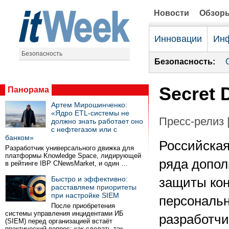
Новости
Обзор
Инновации
Инф
Безопасность
Безопасность:
Secret 
Панорама
Артем Мирошинченко:
«Ядро ETL-системы не
Пресс-релиз 
должно знать работает оно
с нефтегазом или с
банком»
Российская
Разработчик универсального движка для
платформы Knowledge Space, лидирующей
ряда допол
в рейтинге IBP CNewsMarket, и один …
Быстро и эффективно:
защиты ко
расставляем приоритеты
при настройке SIEM
персональн
После приобретения
системы управления инцидентами ИБ
разработчи
(SIEM) перед организацией встаёт
практический вопрос: как сделать так …