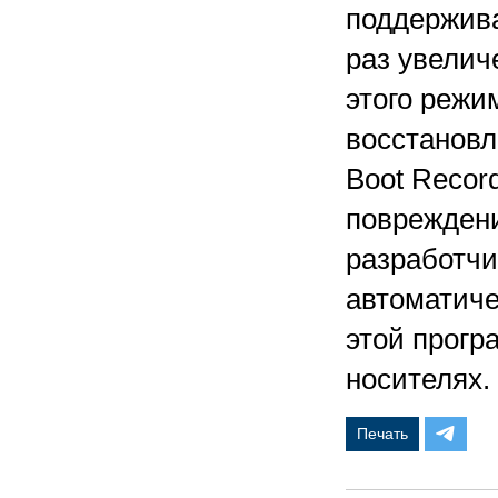
поддержива
раз увелич
этого режи
восстановл
Boot Recor
повреждени
разработчи
автоматиче
этой прогр
носителях.
Печать