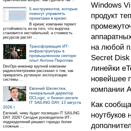
Windows Vi
5 инструментов, которые
помогут управлять
продукт те
проектами в кризис
В кризис компании теряют
промежуто
устойчивость из-за того, что выручка
становится нестабильной, а стоимость
аппаратных
ресурсов растёт …
на любой п
Трансформация ИТ-
инфраструктуры в
промышленном секторе:
Secret Dis
опыт Антона Пирогова
DevOps-инженер крупной компании
линейки eT
радиоэлектроники рассказал о том, как
превратить рутинную эксплуатацию
новейшее п
системы …
компании A
Евгений Шелестюк,
генеральный директор
DCLogic, о бизнес-регате
IT SAILING DAY, 13 августа
Как сообща
2026 г.
Евгений, чему будет посвящен IT SAILING
ноутбуков 
DAY 2026? Сегодня руководители ИТ-
подразделений решают гораздо более
дополнител
сложные …