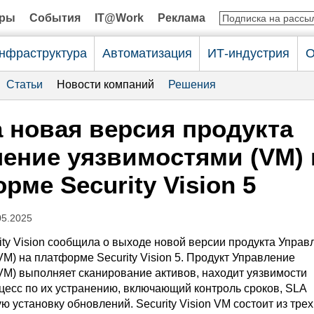
оры
События
IT@Work
Реклама
нфраструктура
Автоматизация
ИТ-индустрия
О
Статьи
Новости компаний
Решения
новая версия продукта
ение уязвимостями (VM) 
рме Security Vision 5
05.2025
ity Vision сообщила о выходе новой версии продукта Управ
M) на платформе Security Vision 5. Продукт Управление
VM) выполняет сканирование активов, находит уязвимости
оцесс по их устранению, включающий контроль сроков, SLA
ю установку обновлений. Security Vision VM состоит из тре