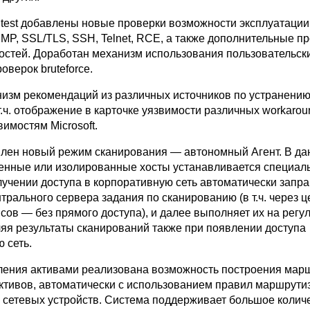
test добавлены новые проверки возможности эксплуатации
MP, SSL/TLS, SSH, Telnet, RCE, а также дополнительные п
остей. Доработан механизм использования пользовательск
оверок bruteforce.
изм рекомендаций из различных источников по устранени
т.ч. отображение в карточке уязвимости различных workarou
имостям Microsoft.
влен новый режим сканирования — автономный Агент. В д
енные или изолированные хосты устанавливается специаль
лучении доступа в корпоративную сеть автоматически запр
нтрального сервера задания по сканированию (в т.ч. через ц
сов — без прямого доступа), и далее выполняет их на регу
ляя результаты сканирований также при появлении доступа
 сеть.
ления активами реализована возможность построения мар
ктивов, автоматически с использованием правил маршрути
з сетевых устройств. Система поддерживает большое колич