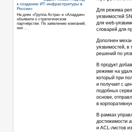
к созданию ИТ-инфраструктуры в
России»
Для режима pen
На днях «Группа Астра» и «Аладдин»
уязвимостей SN
объявили о стратегическом
для web-уязвим
партнёрстве. По заявлению компаний,
оно …
словарей для пр
Дополнен механ
уязвимостей, в 
решений по уязв
В продукт доба
режиме на удал
который при по
и получает с це
подобных серви
основе, отправ
в корпоративную
В рамках управ
достижимости а
и ACL-листов и