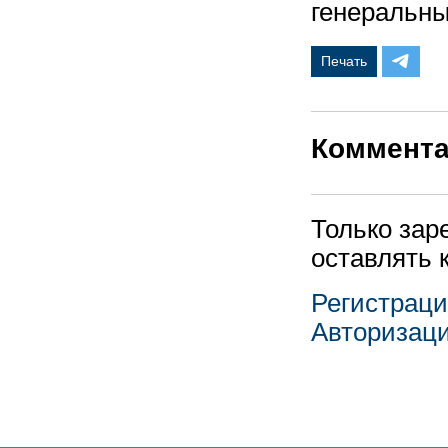
генеральн
Печать
Коммент
Только зар
оставлять 
Регистрац
Авторизац