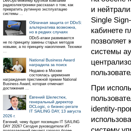
DevOps-инженер крупной компании
радиоэлектроники рассказал о том, как
и нейтрали
превратить рутинную эксплуатацию
системы …
Single Sig
Облачная защита от DDoS:
альтернатива возможна,
кабинете 
но в редких случаях
DDoS-атаки развиваются
позволяет 
не по принципу замены старых методов
новыми, а по принципу накопления. Техники
системы ау
…
National Business Award
централизо
наградила за поиск
Недавно в Москве
пользовате
состоялась церемония
награждения престижной премии National
Business Award, которая отмечает
При испол
достижения …
пользовате
Евгений Шелестюк,
генеральный директор
DCLogic, о бизнес-регате
identity-п
IT SAILING DAY, 13 августа
2026 г.
использов
Евгений, чему будет посвящен IT SAILING
DAY 2026? Сегодня руководители ИТ-
систему уп
подразделений решают гораздо более