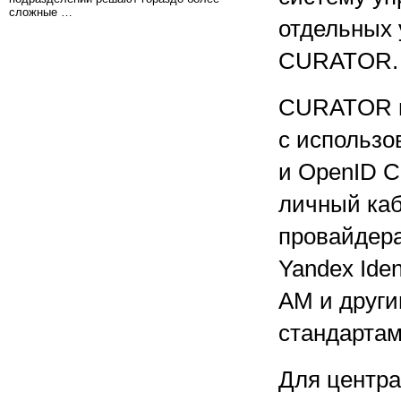
сложные …
отдельных 
CURATOR.
CURATOR п
с использо
и OpenID C
личный каб
провайдера
Yandex Ident
AM и друг
стандартам
Для центра