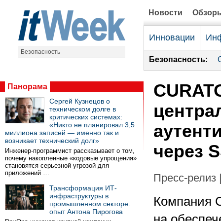
Новости
Обзор
Инновации
Инф
Безопасность
Безопасность:
CURATO
Панорама
Сергей Кузнецов о
центра
техническом долге в
критических системах:
«Никто не планировал 3,5
аутент
миллиона записей — именно так и
возникает технический долг»
через 
Инженер-программист рассказывает о том,
почему накопленные «кодовые упрощения»
становятся серьезной угрозой для
приложений …
Пресс-релиз 
Трансформация ИТ-
инфраструктуры в
Компания 
промышленном секторе:
опыт Антона Пирогова
на обеспеч