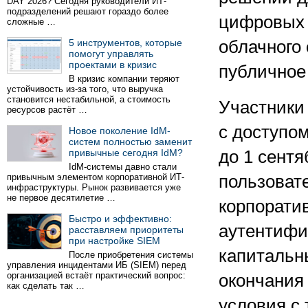
DAY 2026? Сегодня руководители ИТ-
подразделений решают гораздо более
цифровых 
сложные …
5 инструментов, которые
облачного 
помогут управлять
проектами в кризис
публичное
В кризис компании теряют
устойчивость из-за того, что выручка
становится нестабильной, а стоимость
Участники
ресурсов растёт …
с доступо
Новое поколение IdM-
систем полностью заменит
привычные сегодня IdM?
до 1 сент
IdM-системы давно стали
привычным элементом корпоративной ИТ-
пользоват
инфраструктуры. Рынок развивается уже
не первое десятилетие …
корпоратив
Быстро и эффективно:
аутентифи
расставляем приоритеты
при настройке SIEM
капитальн
После приобретения системы
управления инцидентами ИБ (SIEM) перед
организацией встаёт практический вопрос:
окончания
как сделать так …
условия с