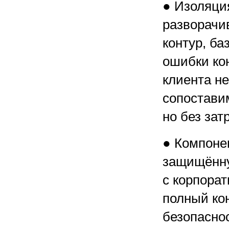
● Изоляция
разворачи
контур, ба
ошибки ко
клиента не
сопостави
но без зат
● Компоне
защищённу
с корпора
полный ко
безопасно