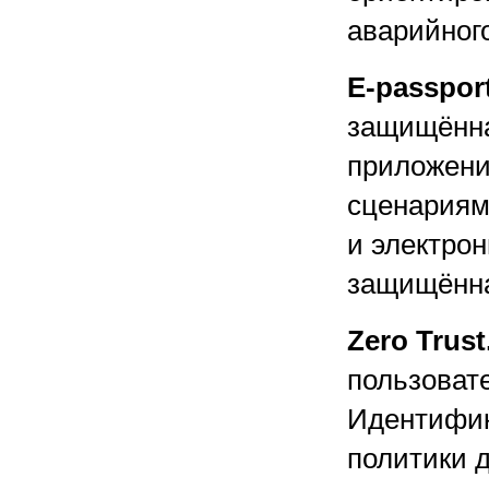
аварийног
E-passpor
защищённа
приложени
сценариям
и электро
защищённа
Zero Trust
пользовате
Идентифик
политики 