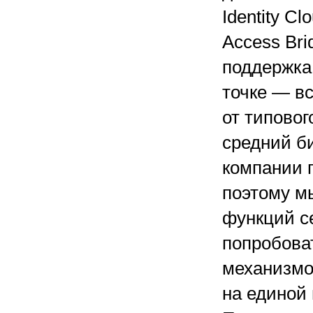
Identity C
Access Br
поддержка
точке — вс
от типово
средний б
компании 
поэтому м
функций с
попробова
механизмо
на единой