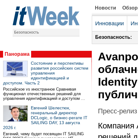
Новости
Обзо
Инновации
Ин
Безопасность
Безопасность:
Avanpo
Панорама
Состояние и перспективы
облачн
развития российских систем
управления
идентификацией и
Identit
доступом. Часть 2
Российское vs иностранное Сравнивая
публич
функционал отечественных решений для
управления идентификацией и доступом …
Евгений Шелестюк,
Пресс-релиз 
генеральный директор
DCLogic, о бизнес-регате IT
SAILING DAY, 13 августа
Компания 
2026 г.
Евгений, чему будет посвящен IT SAILING
решений д