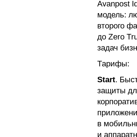
Avanpost I
модель: лю
второго ф
до Zero Tr
задач бизн
Тарифы:
Start
. Быс
защиты дл
корпорати
приложени
в мобильн
и аппарат