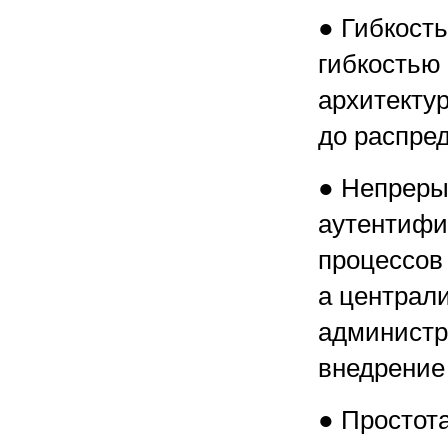
● Гибкост
гибкостью
архитекту
до распре
● Непреры
аутентифи
процессов 
а централ
администр
внедрение
● Простот