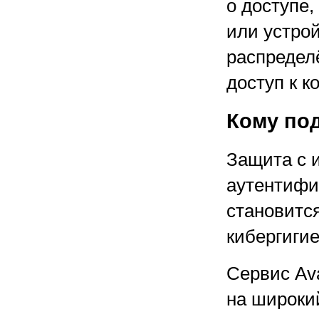
о доступе,
или устро
распредел
доступ к 
Кому по
Защита с 
аутентифи
становитс
кибергиги
Сервис Ava
на широкий