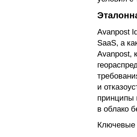
Эталонна
Avanpost I
SaaS, а ка
Avanpost, 
геораспре
требовани
и отказоу
принципы 
в облако б
Ключевые 