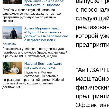
выпуске п
промышленном секторе:
опыт Антона Пирогова
с персонал
DevOps-инженер крупной компании
радиоэлектроники рассказал о том, как
следующий 
превратить рутинную эксплуатацию
системы …
реализован
Артем Мирошинченко:
«Ядро ETL-системы не
которой уж
должно знать работает оно
с нефтегазом или с
предприяти
банком»
Разработчик универсального движка для
платформы Knowledge Space, лидирующей
в рейтинге IBP CNewsMarket, и один …
National Business Award
наградила за поиск
“АиТ:ЗАРП
Недавно в Москве
состоялась церемония
масштабир
награждения престижной премии National
Business Award, которая отмечает
физическим
достижения …
предприяти
Эффективн