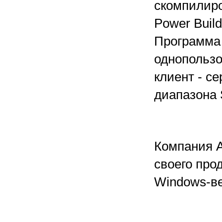
скомпилиро
Power Build
Программа 
однопользо
клиент - с
диапазона 
Компания А
своего про
Windows-в