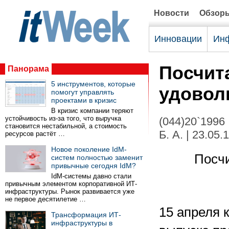
Новости
Обзор
Инновации
Инф
Посчита
Панорама
5 инструментов, которые
удовол
помогут управлять
проектами в кризис
В кризис компании теряют
устойчивость из-за того, что выручка
(044)20`1996
становится нестабильной, а стоимость
Б. А. | 23.05.
ресурсов растёт …
Новое поколение IdM-
Посчи
систем полностью заменит
привычные сегодня IdM?
IdM-системы давно стали
привычным элементом корпоративной ИТ-
инфраструктуры. Рынок развивается уже
не первое десятилетие …
15 апреля 
Трансформация ИТ-
инфраструктуры в