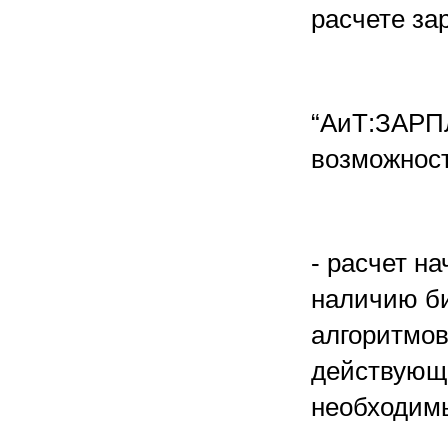
расчете за
“АиТ:ЗАРП
возможност
- расчет н
наличию би
алгоритмов
действующе
необходимы