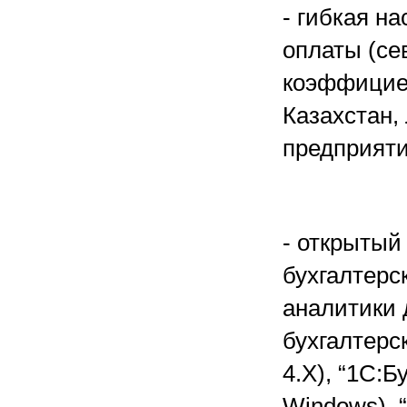
- гибкая н
оплаты (се
коэффициен
Казахстан,
предприяти
- открытый
бухгалтерс
аналитики 
бухгалтерс
4.Х), “1С:Б
Windows), 