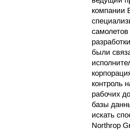
ведущий п
компании B
специализ
самолетов 
разработк
были связа
исполните
корпораци
контроль 
рабочих до
базы данн
искать спо
Northrop G