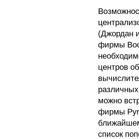
Возможнос
централиз
(Джордан 
фирмы Boo
необходимо
центров о
вычислите
различных 
можно встр
фирмы Pyra
ближайшем
список поп