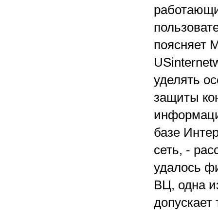
работающи
пользовате
поясняет 
USinternet
уделять о
защиты ко
информаци
базе Интер
сеть, - ра
удалось фи
ВЦ, одна и
допускает 