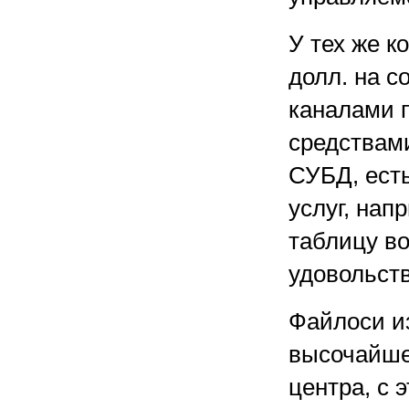
У тех же к
долл. на 
каналами 
средствам
СУБД, есть
услуг, напр
таблицу во 
удовольст
Файлоси из
высочайше
центра, с 