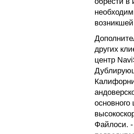
обрести в 
необходим
возникшей
Дополните
других кли
центр Navi
Дублирующи
Калифорния
андоверск
основного 
высокоскор
Файлоси. -