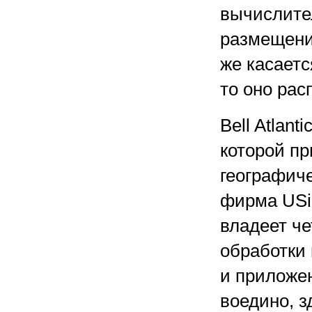
вычислите
размещения
же касаетс
то оно ра
Bell Atlant
которой п
географиче
фирма USin
владеет ч
обработки
и приложен
воедино, з