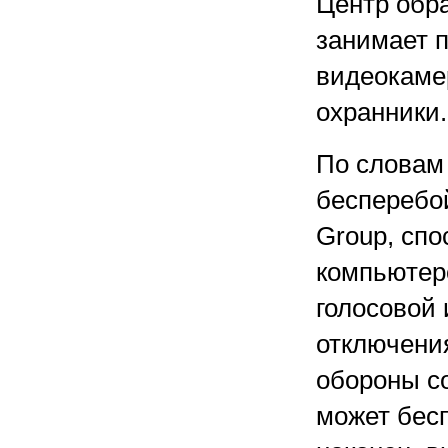
Центр обра
занимает п
видеокамер
охранники.
По словам
бесперебой
Group, сп
компьютер
голосовой
отключени
обороны со
может бесп