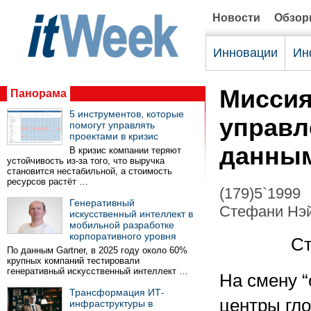
Новости
Обзо
Инновации
Ин
Миссия
Панорама
5 инструментов, которые
управл
помогут управлять
проектами в кризис
данны
В кризис компании теряют
устойчивость из-за того, что выручка
становится нестабильной, а стоимость
ресурсов растёт …
(179)5`1999
Генеративный
Стефани Нэй
искусственный интеллект в
мобильной разработке
корпоративного уровня
Ст
По данным Gartner, в 2025 году около 60%
крупных компаний тестировали
генеративный искусственный интеллект …
На смену 
Трансформация ИТ-
центры гл
инфраструктуры в