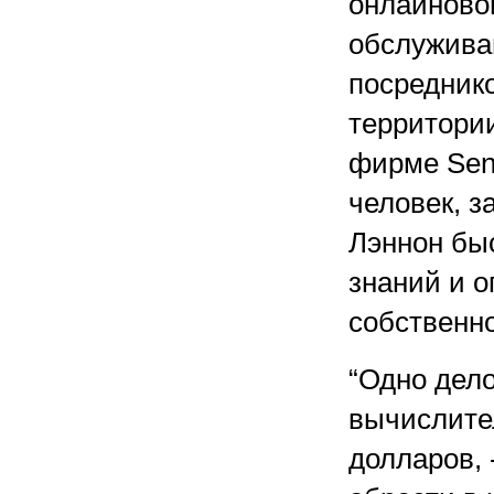
онлайново
обслужива
посреднико
территори
фирме Send
человек, 
Лэннон быс
знаний и 
собственно
“Одно дело
вычислите
долларов, 