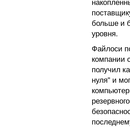
накопленны
поставщику
больше и 
уровня.
Файлоси по
компании 
получил ка
нуля” и мо
компьютер
резервного
безопаснос
последнему