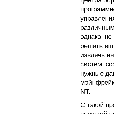
центра об
программн
управлени
различным
однако, не
решать ещ
извлечь и
систем, с
нужные дан
мэйнфрейма
NT.
С такой пр