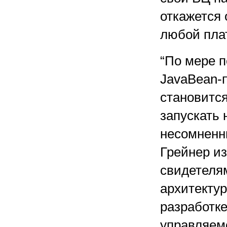
откажется 
любой пла
“По мере 
JavaBean-
становитс
запускать 
несомненн
Грейнер из
свидетеля
архитекту
разработк
управляемо