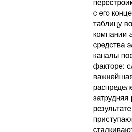
перестрой
с его конц
таблицу во 
компании а
средства 
каналы пос
факторе: с
важнейшая
распредел
затрудняя
результат
приступаю
сталкиваю