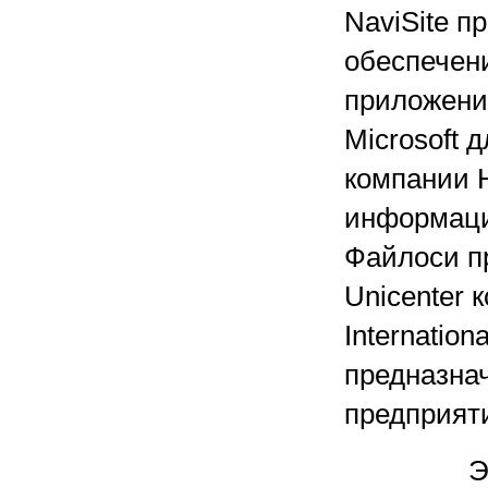
NaviSite 
обеспечен
приложения
Microsoft 
компании 
информаци
Файлоси п
Unicenter 
Internatio
предназна
предприят
Э