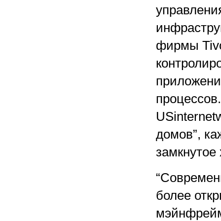
управления
инфрастру
фирмы Tiv
контролиро
приложени
процессов.
USinternet
домов”, ка
замкнутое
“Современ
более откр
мэйнфрейм