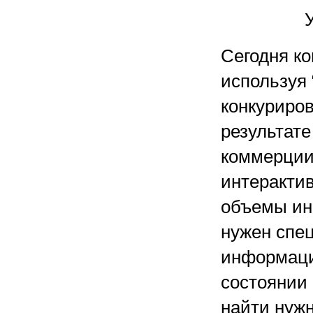
Сегодня к
используя
конкуриров
результат
коммерции
интеракти
объемы ин
нужен спе
информаци
состоянии
найти нуж