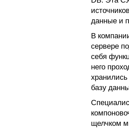
DB. Эта С
источнико
данные и 
В компании
сервере п
себя функ
него прохо
хранились
базу данн
Специалис
компоновоч
щелчком м