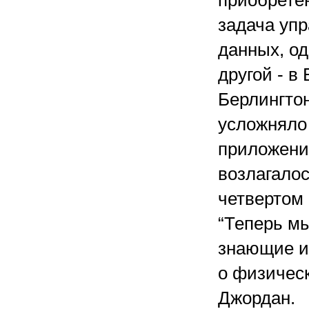
приобрете
задача уп
данных, од
другой - в
Берлингтон
усложняло
приложений
возлагало
четвертом 
“Теперь мы
знающие и
о физичес
Джордан.