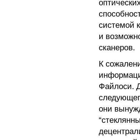
оптических
способност
системой 
и возможн
сканеров.
К сожален
информаци
Файлоси. Д
следующего
они вынуж
“стеклянны
децентрал