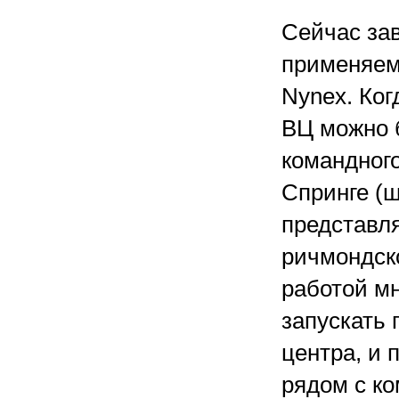
Сейчас зав
применяемы
Nynex. Ког
ВЦ можно 
командного
Спринге (ш
представл
ричмондско
работой м
запускать 
центра, и 
рядом с ко