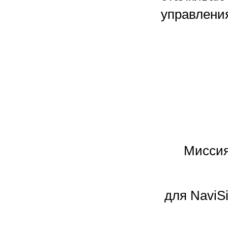
управлени
Миссия
для NaviS