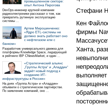
промышленном секторе:
опыт Антона Пирогова
Стефани 
DevOps-инженер крупной компании
радиоэлектроники рассказал о том, как
превратить рутинную эксплуатацию
системы …
Кен Файло
Артем Мирошинченко:
фирмы Navi
«Ядро ETL-системы не
должно знать работает оно
Массачусет
с нефтегазом или с
банком»
Ханта, ра
Разработчик универсального движка для
платформы Knowledge Space, лидирующей
в рейтинге IBP CNewsMarket, и один …
невыполни
«Стратегический альянс
непреодоли
„Группы Астра“ и „Аладдин“
задаёт новый подход к
выполняет
созданию ИТ-
инфраструктуры в России»
защищенно
На днях «Группа Астра» и «Аладдин»
объявили о стратегическом партнёрстве.
По заявлению компаний, оно …
обрабатыва
посторонн