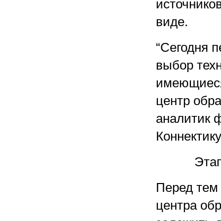
источнико
виде.
“Сегодня 
выбор тех
имеющиеся
центр обра
аналитик 
Коннектику
Этап
Перед тем 
центра об