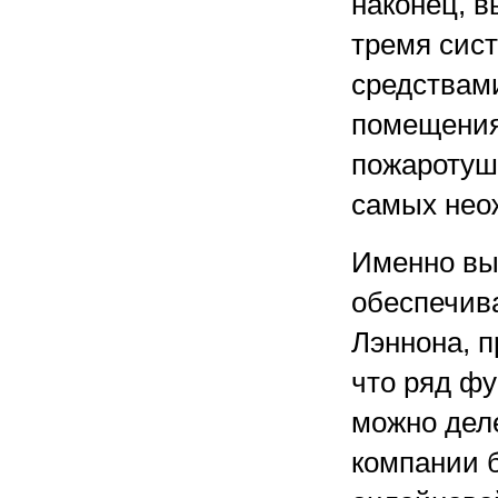
наконец, в
тремя сис
средствам
помещения
пожаротуше
самых нео
Именно вы
обеспечив
Лэннона, 
что ряд ф
можно деле
компании 