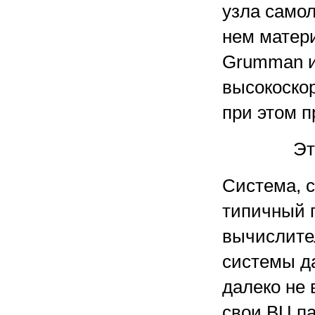
узла само
нем матери
Grumman и
высокоскор
при этом п
Эт
Система, с
типичный 
вычислител
системы да
далеко не 
свои ВЦ па