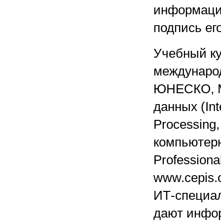
информаци
подпись ег
Учебный ку
международ
ЮНЕСКО, М
данных (Inte
Processing,
компьютерн
Professiona
www.cepis.
ИТ-специал
дают инфо