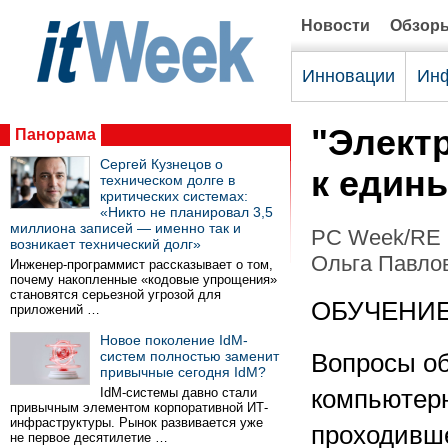
Новости
Обзор
Инновации
Инф
"Элект
Панорама
Сергей Кузнецов о
к един
техническом долге в
критических системах:
«Никто не планировал 3,5
миллиона записей — именно так и
PC Week/RE 
возникает технический долг»
Ольга Павло
Инженер-программист рассказывает о том,
почему накопленные «кодовые упрощения»
становятся серьезной угрозой для
ОБУЧЕНИ
приложений …
Новое поколение IdM-
систем полностью заменит
Вопросы о
привычные сегодня IdM?
IdM-системы давно стали
компьютер
привычным элементом корпоративной ИТ-
инфраструктуры. Рынок развивается уже
проходивш
не первое десятилетие …