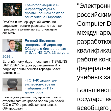
"Электронн
Трансформация ИТ-
инфраструктуры в
промышленном секторе:
российским
опыт Антона Пирогова
DevOps-инженер крупной компании
Computer Dr
радиоэлектроники рассказал о том, как
превратить рутинную эксплуатацию
междунаро
системы …
разработко
Евгений Шелестюк,
генеральный директор
DCLogic, о бизнес-регате
квалификац
IT SAILING DAY, 13 августа
2026 г.
работе кон
Евгений, чему будет посвящен IT SAILING
DAY 2026? Сегодня руководители ИТ-
федеральны
подразделений решают гораздо более
сложные …
учебных за
«ТОП-40 диджитал-
экспертов»: время
«гибридных» ИТ-
Большинств
директоров
Ежегодный рейтинг лидеров цифровой
государств
отрасли зафиксировал эволюцию ролей
CIO и CTO в российских компаниях.
всеобщего
Обнародован …