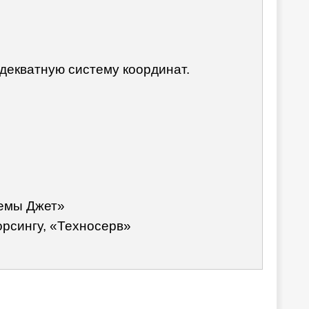
адекватную систему координат.
темы Джет»
орсингу, «Техносерв»