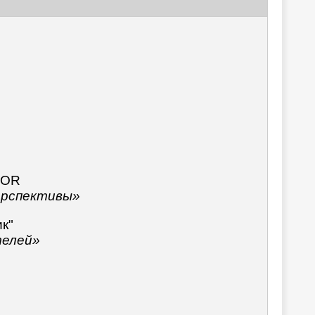
KOR
перспективы»
к"
телей»