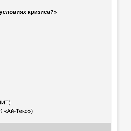
условиях кризиса?»
НИТ)
К «Ай-Теко»)