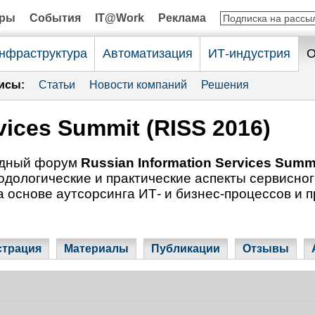
оры
События
IT@Work
Реклама
нфраструктура
Автоматизация
ИТ-индустрия
О
исы:
Статьи
Новости компаний
Решения
vices Summit (RISS 2016)
годный форум
Russian Information Services Summ
одологические и практические аспекты сервисног
 основе аутсорсинга ИТ- и бизнес-процессов и 
страция
Материалы
Публикации
Отзывы