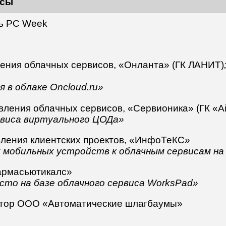
исы
ль PC Week
ления облачных сервисов, «Онланта» (ГК ЛАНИТ)
 в облаке Oncloud.ru»
авления облачных сервисов, «Сервионика» (ГК «А
ервиса виртуального ЦОДа»
вления клиентских проектов, «ИнфоТеКС»
мобильных устройств к облачным сервисам на 
армасьютикалс»
сто на базе облачного сервиса WorksPad»
ктор ООО «Автоматические шлагбаумы»