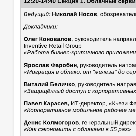
12:20-14:40 Секция 1. Облачные серв
Ведущий:
Николай Носов
, обозревате
Докладчики:
Олег Коновалов
, руководитель направ
Inventive Retail Group
«Работа бизнес-критичного приложения
Ярослав Фаробин
, руководитель напр
«Миграция в облако: от "железа" до с
Виталий Беличко
, руководитель напра
«Защищённый доступ c корпоративных 
Павел Карасев,
ИТ-директор, «Кьези Ф
«Корпоративное мобильное рабочее ме
Денис Колмогоров
, генеральный дире
«Как сэкономить с облаками в 55 раз»