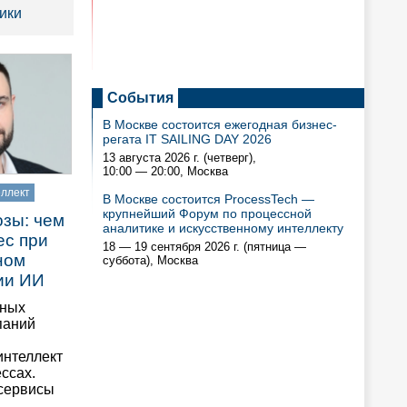
ики
События
В Москве состоится ежегодная бизнес-
регата IT SAILING DAY 2026
13 августа 2026 г. (четверг),
10:00 — 20:00
, Москва
еллект
В Москве состоится ProcessTech —
крупнейший Форум по процессной
озы: чем
аналитике и искусственному интеллекту
ес при
18 — 19 сентября 2026 г. (пятница —
ном
суббота), Москва
ии ИИ
пных
паний
интеллект
ссах.
сервисы