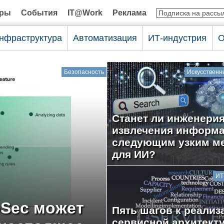
оры
События
IT@Work
Реклама
нфраструктура
Автоматизация
ИТ-индустрия
О
Безопасность
Искусственн
Станет ли инженери
извлечения информ
следующим узким м
для ИИ?
ИТ
pSec может
Пять шагов к реализ
сервисной архитект