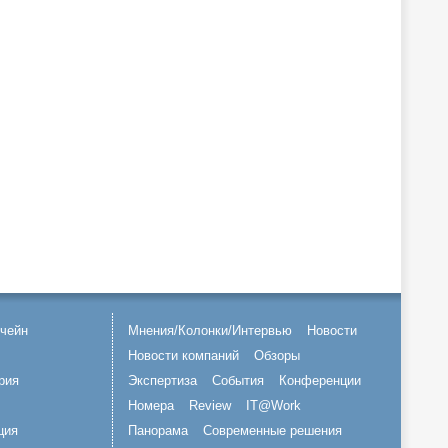
чейн
Мнения/Колонки/Интервью
Новости
Новости компаний
Обзоры
рия
Экспертиза
События
Конференции
Номера
Review
IT@Work
ция
Панорама
Современные решения