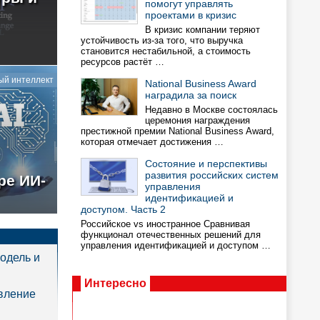
помогут управлять
проектами в кризис
В кризис компании теряют
устойчивость из-за того, что выручка
становится нестабильной, а стоимость
ресурсов растёт …
ый интеллект
National Business Award
наградила за поиск
Недавно в Москве состоялась
церемония награждения
престижной премии National Business Award,
которая отмечает достижения …
Состояние и перспективы
развития российских систем
ре ИИ-
управления
идентификацией и
доступом. Часть 2
Российское vs иностранное Сравнивая
функционал отечественных решений для
управления идентификацией и доступом …
одель и
Интересно
вление