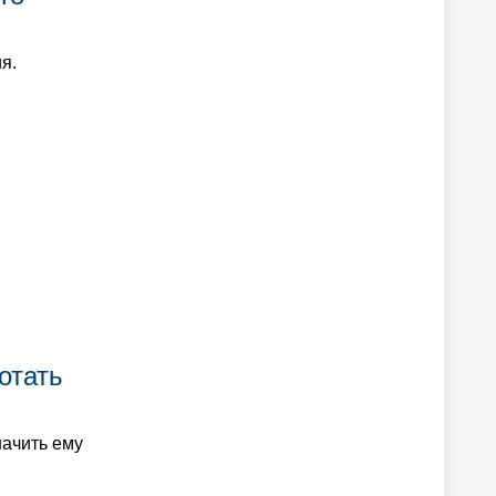
я.
отать
начить ему