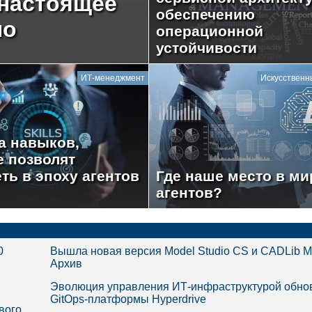
 настоящее
обеспечению
но
операционной
устойчивости
ИТ-менеджмент
Искусственн
а навыков,
е позволят
ть в эпоху агентов
Где наше место в ми
агентов?
0
Вышла новая версия Model Studio CS и CADLib М
Архив
Эволюция управления ИТ-инфраструктурой обно
GitOps-платформы Hyperdrive
вого