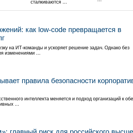
сталкиваются …
ожений: как low-code превращается в
лг
узку на ИТ-команды и ускоряет решение задач. Однако без
ия изменениями …
ывает правила безопасности корпорати
сственного интеллекта меняется и подход организаций к о
тивных …
: главный риск для российского высше