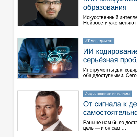
образования
Искусственный интелле
Нейросети уже меняют
ИТ-менеджмент
ИИ-кодирование
серьёзная про
Инструменты для кодир
общедоступными. Сего
Искусственный интеллект
От сигнала к д
самостоятельн
Раньше нам было доста
цель — и он сам …