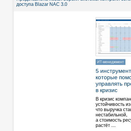
доступа Blazar NAC 3.0
ИТ-менеджмент
5 инструмент
которые помо
управлять п
в кризис
В кризис компа
устойчивость из-
что выручка ст
нестабильной,
а стоимость ре
растёт …