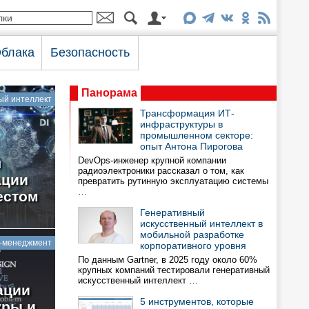
блака
Безопасность
Панорама
ый интеллект
Трансформация ИТ-
инфраструктуры в
промышленном секторе:
опыт Антона Пирогова
я
DevOps-инженер крупной компании
радиоэлектроники рассказал о том, как
ации
превратить рутинную эксплуатацию системы
…
естом
Генеративный
искусственный интеллект в
мобильной разработке
-менеджмент
корпоративного уровня
По данным Gartner, в 2025 году около 60%
крупных компаний тестировали генеративный
искусственный интеллект …
ации
5 инструментов, которые
уры и