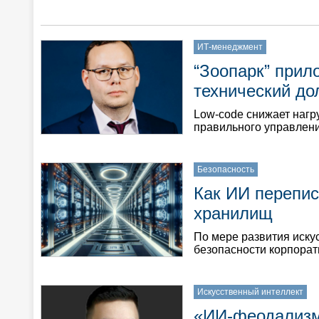
ИТ-менеджмент
“Зоопарк” прил
технический до
Low-code снижает нагр
правильного управлен
Безопасность
Как ИИ перепис
хранилищ
По мере развития иску
безопасности корпора
Искусственный интеллект
«ИИ-феодализм»