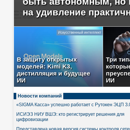
быть автономным, но
на удивление практич
Искусственный интеллект
В защиту открытых
Три тип
моделей: Kimi K3,
которы
дистилляция и будущее
преуспе
ИИ
ИИ
Новости компаний
«SIGMA Касса» успешно работает с Рутокен ЭЦП 3.
ИСИЭЗ НИУ ВШЭ: кто регистрирует решения для
цифровизации
Представлена новая версия системы контроля сете