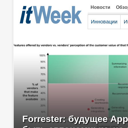
Новости
Обз
Инновации
И
Forrester: будущее Ap