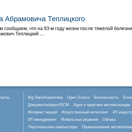
а Абрамовича Теплицкого
м сообщаем, что на 93-м году жизни после тяжёлой болезни
амович Теплицкий …
такты
Big Data/Аналитика
Open Source
Безопасность
Блок
Документооборот/ECM
Идеи и практики автоматизации
Интернет вещей
Искусственный интеллект
ИТ-индуст
ИТ-менеджмент
Мобильные решения
Облака
Персональные компьютеры
Промышленная автоматиза