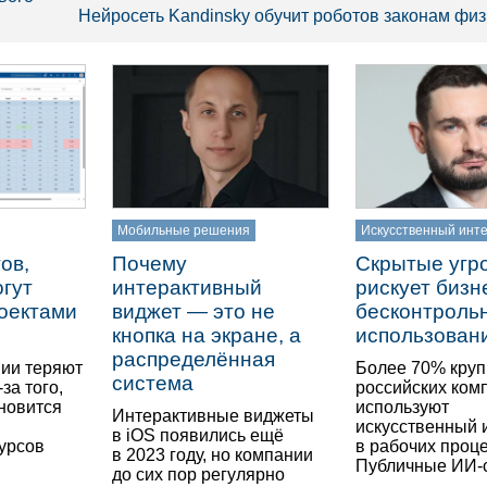
Нейросеть Kandinsky обучит роботов законам физ
Мобильные решения
Искусственный инт
ов,
Почему
Скрытые угр
гут
интерактивный
рискует бизн
роектами
виджет — это не
бесконтроль
кнопка на экране, а
использован
распределённая
нии теряют
Более 70% кру
система
за того,
российских ком
ановится
используют
Интерактивные виджеты
искусственный 
в iOS появились ещё
сурсов
в рабочих проце
в 2023 году, но компании
Публичные ИИ-
до сих пор регулярно
…