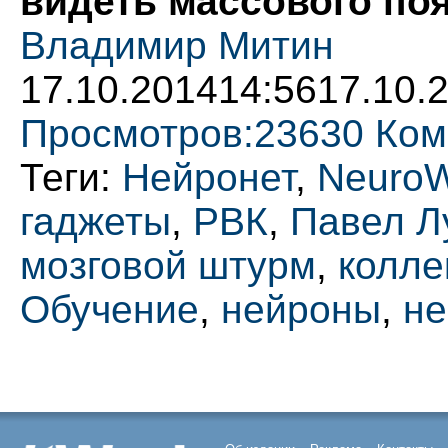
видеть массового по
Владимир Митин
17.10.2014
14:56
17.10.
Просмотров:
23630
Ком
Теги:
Нейронет
,
Neuro
гаджеты
,
РВК
,
Павел Л
мозговой штурм
,
колле
Обучение
,
нейроны
,
не