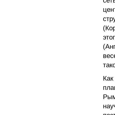
сет
цен
стр
(Ко
это
(Ан
вес
так
Как
пла
Рым
нау