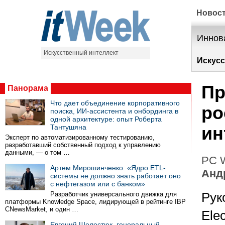
Новос
Иннов
Искусственный интеллект
Искусс
Пр
Панорама
Что дает объединение корпоративного
ро
поиска, ИИ-ассистента и онбординга в
одной архитектуре: опыт Роберта
Тантушяна
ин
Эксперт по автоматизированному тестированию,
разработавший собственный подход к управлению
данными, — о том …
PC W
Артем Мирошинченко: «Ядро ETL-
Анд
системы не должно знать работает оно
с нефтегазом или с банком»
Разработчик универсального движка для
Рук
платформы Knowledge Space, лидирующей в рейтинге IBP
CNewsMarket, и один …
Ele
Евгений Шелестюк, генеральный