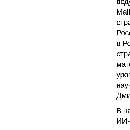
вед
Mai
стр
Рос
в Р
отр
мат
уро
нау
Дми
В н
ИИ-