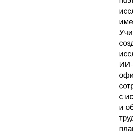
поэ
исс
име
Учи
соз
исс
ИИ-
офи
сот
с и
и о
тру
пла