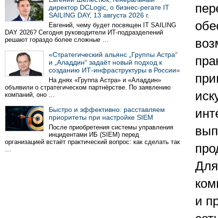
пер
директор DCLogic, о бизнес-регате IT
SAILING DAY, 13 августа 2026 г.
обе
Евгений, чему будет посвящен IT SAILING
DAY 2026? Сегодня руководители ИТ-подразделений
решают гораздо более сложные …
воз
«Стратегический альянс „Группы Астра“
пра
и „Аладдин“ задаёт новый подход к
созданию ИТ-инфраструктуры в России»
при
На днях «Группа Астра» и «Аладдин»
объявили о стратегическом партнёрстве. По заявлению
иск
компаний, оно …
Быстро и эффективно: расставляем
инт
приоритеты при настройке SIEM
После приобретения системы управления
вып
инцидентами ИБ (SIEM) перед
организацией встаёт практический вопрос: как сделать так
про
…
Для
ком
и п