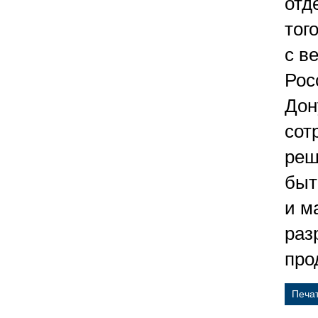
отд
тог
с в
Рос
Дон
сот
реш
быт
и м
раз
про
Печа