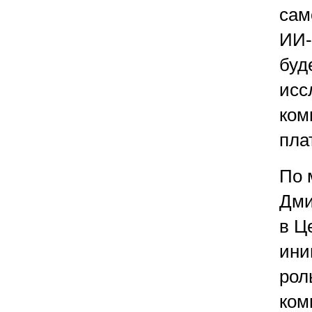
сам
ИИ-
буд
исс
ком
пла
По 
Дми
в Ц
ини
рол
ком