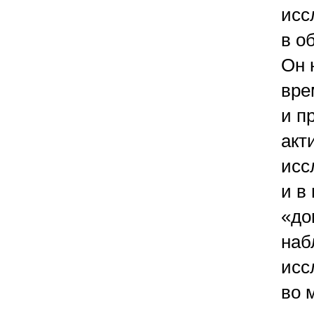
исс
в о
Он 
вре
и п
акт
исс
и в
«до
наб
исс
во 