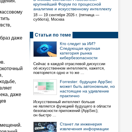
юдения.
крупнейший Форум по процессной
аналитике и искусственному интеллекту
 массовому
18 — 19 сентября 2026 г. (пятница —
тить
суббота), Москва
вств,
Статьи по теме
образ даже
Кто следит за ИИ?
Следующая крупная
категория рынка
кибербезопасности
в.
Сейчас в каждой отраслевой дискуссии
сокоточный
об искусственном интеллекте, кажется,
повторяется одно и то же …
в,
ходьбе,
Forrester: будущее AppSec
может быть автономным, но
авляет
настоящее на удивление
ека, даже
практично
цев
Искусственный интеллект больше
не является функцией будущего в области
безопасности приложений (AppSec);
он быстро …
Станет ли инженерия
омещений.
извлечения информации
едований