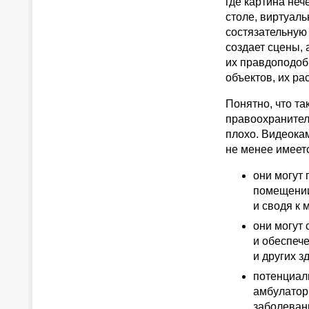
где картина неч
столе, виртуаль
состязательную с
создает сцены, 
их правдоподоб
объектов, их ра
Понятно, что т
правоохранител
плохо. Видеока
не менее имеет
они могут
помещении
и сводя к 
они могут
и обеспеч
и других з
потенциал
амбулатор
заболеван