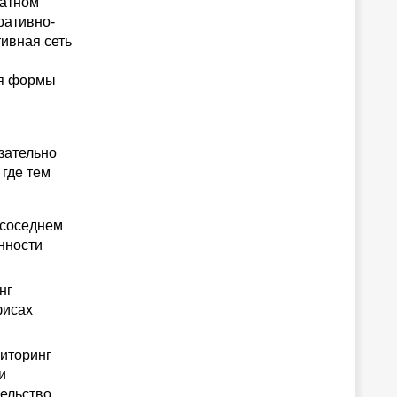
ратном
ративно-
тивная сеть
ая формы
зательно
 где тем
 соседнем
нности
нг
фисах
иторинг
и
тельство