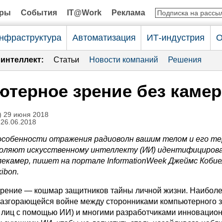
оры
События
IT@Work
Реклама
нфраструктура
Автоматизация
ИТ-индустрия
О
интеллект:
Статьи
Новости компаний
Решения
терное зрение без камер
 29 июня 2018
 26.06.2018
 особенности отражения радиоволн вашим телом и его т
воляют искусственному интеллекту (ИИ) идентифициров
лекамер, пишет на портале
InformationWeek
Джеймс Кобие
kibon
.
рение — кошмар защитников тайны личной жизни. Наиболе
разгорающейся войне между сторонниками компьютерного 
 лиц с помощью ИИ) и многими разработчиками инновацио