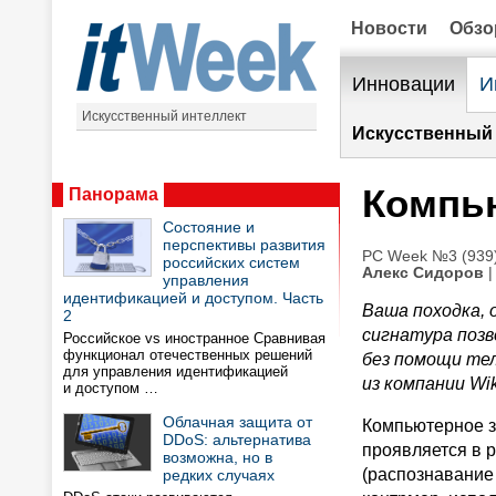
Новости
Обз
Инновации
И
Искусственный интеллект
Искусственный 
Компью
Панорама
Состояние и
перспективы развития
PC Week №3 (939)
российских систем
Алекс Сидоров
|
управления
идентификацией и доступом. Часть
Ваша походка,
2
сигнатура поз
Российское vs иностранное Сравнивая
функционал отечественных решений
без помощи те
для управления идентификацией
из компании
Wi
и доступом …
Облачная защита от
Компьютерное з
DDoS: альтернатива
проявляется в 
возможна, но в
(распознавание
редких случаях