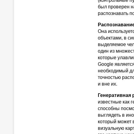
(контрольные пу
был проверен на
распознавать п
Распознавание
Она использует
объектами, в с
выделяемое чел
один из множес
которые улавлив
Google являетс
необходимый для
точностью расп
и вне их.
Генеративная 
известные как г
способны посмот
выглядеть в ино
который может
визуальную карт