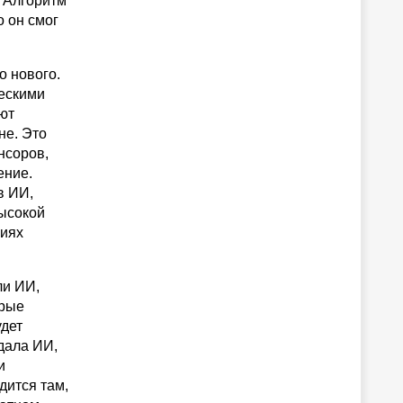
. Алгоритм
о он смог
о нового.
ческими
ют
не. Это
нсоров,
ение.
в ИИ,
высокой
ниях
ли ИИ,
орые
удет
дала ИИ,
и
дится там,