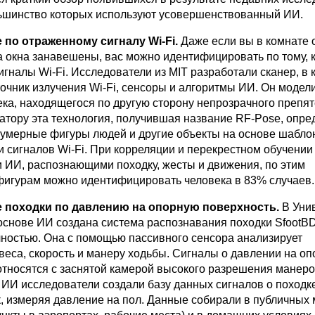
ьшинство которых используют усовершенствованный ИИ.
 по отраженному сигналу
Wi
-
Fi
.
Даже если вы в комнате 
 а окна занавешены, вас можно идентифицировать по тому, 
игналы Wi-Fi. Исследователи из MIT разработали сканер, в 
очник излучения Wi-Fi, сенсоры и алгоритмы ИИ. Он модел
ека, находящегося по другую сторону непрозрачного препят
атору эта технология, получившая название RF-Pose, опре
умерные фигуры людей и другие объекты на основе шабло
 сигналов Wi-Fi. При корреляции и перекрестном обучении
 ИИ, распознающими походку, жесты и движения, по этим
игурам можно идентифицировать человека в 83% случаев.
 походки по давлению на опорную поверхность.
В Уни
основе ИИ создана система распознавания походки SfootBD
чностью. Она с помощью пассивного сенсора анализирует
веса, скорость и манеру ходьбы. Сигналы о давлении на о
относятся с заснятой камерой высокого разрешения манеро
 ИИ исследователи создали базу данных сигналов о походк
к, измеряя давление на пол. Данные собирали в публичных 