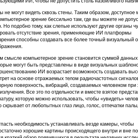
льзующими ИИ, чтобы не допустить столь назойливого набл
 не могут видеть сквозь стены. Таким образом, доступное
омпьютерное зрение бессильно там, где вы можете не допус
. Но подобно тому, как слепые используют другие органы чу
ровать отсутствие зрения, применяющие ИИ платформы
зрения способны создавать все более точный визуальный 
ображения.
м смысле компьютерное зрение становится суммой данных
оторые могут быть представлены в виде визуальных шаблоно
ршенствованию ИИ возрастает возможность создавать вы
трет на основе отражаемых телом радиочастотных сигнало
орную поверхность, вибраций, создаваемых человеком при 
 излучения. Все это по отдельности и вместе взятое предст
атуру, которую можно использовать, чтобы «увидеть» челов
 скрывает от любопытных глаз лицо, голос, отпечатки паль
тпасть необходимость устанавливать везде камеры, чтобы
остаточно хорошие картины происходящего внутри и вне п
я краткий обзор появившихся в результате недавних иссл