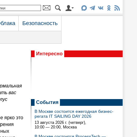
блака
Безопасность
Интересно
ермальная
ать вас
лус
События
В Москве состоится ежегодная бизнес-
регата IT SAILING DAY 2026
е ярко это
13 августа 2026 г. (четверг),
зрения
10:00 — 20:00
, Москва
нных
В Москве состоится ProcessTech —