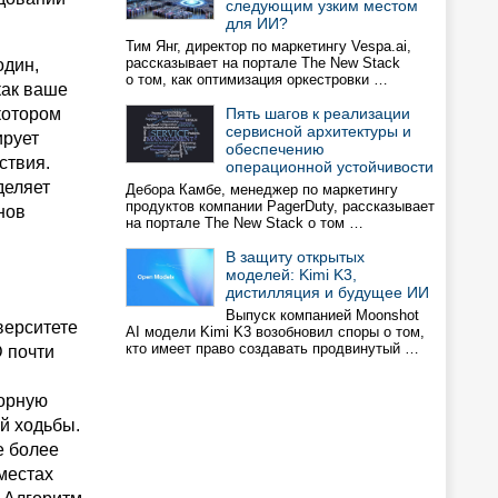
следующим узким местом
для ИИ?
Тим Янг, директор по маркетингу Vespa.ai,
рассказывает на портале The New Stack
один,
о том, как оптимизация оркестровки …
как ваше
котором
Пять шагов к реализации
сервисной архитектуры и
ирует
обеспечению
ствия.
операционной устойчивости
деляет
Дебора Камбе, менеджер по маркетингу
продуктов компании PagerDuty, рассказывает
нов
на портале The New Stack о том …
В защиту открытых
моделей: Kimi K3,
дистилляция и будущее ИИ
Выпуск компанией Moonshot
верситете
AI модели Kimi K3 возобновил споры о том,
кто имеет право создавать продвинутый …
 почти
порную
й ходьбы.
е более
местах