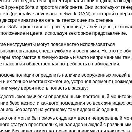
еткая. Исследователи протестировали свой подход на квад
ной руке робота и простом лабиринте. Они используют гене
еть (generative adversarial network, GAN), в которой генера
а дискриминативная сеть пытается оценить степень
ия. GAN эффективно строит уровни деталей сцены, включ
сположение и цвета, используя векторное представление.
акие инструменты могут повсеместно использоваться
ьными органами, спецслужбами и военными. Но это не обя
меры вторгаются в личную жизнь и часто неприменимы там,
ся законная общественная потребность в наблюдении:
 помочь полиции определить наличие вооруженных людей в
 и их точное местонахождение, устраняя элемент неожида
минимуму вероятность попасть в засаду;
 сделать экономически оправданными постоянный монитори
ение безопасности каждого помещения во всех жилищах, о
даниях без затрат на установку там видеонаблюдения;
ьно они могли бы помочь сиделкам вести непрерывный мон
ного статуса престарелых, инвалидов и людей с различным
иями без видеокамер, которые воспринимаются как посяга