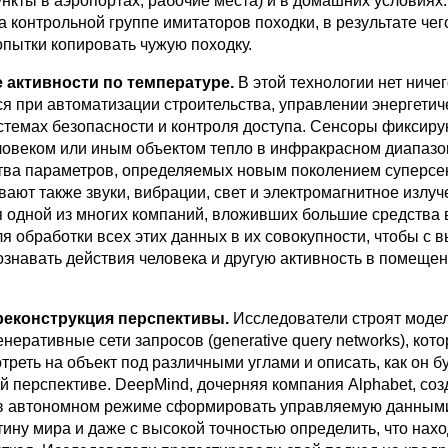
нкты в аэропортах, рабочие места) и в домашних условиях
 контрольной группе имитаторов походки, в результате чег
опытки копировать чужую походку.
 активности по температуре.
В этой технологии нет ничег
ся при автоматизации строительства, управлении энергети
истемах безопасности и контроля доступа. Сенсоры фиксиру
овеком или иным объектом тепло в инфракрасном диапазо
тва параметров, определяемых новым поколением суперсе
ают также звуки, вибрации, свет и электромагнитное излуч
я одной из многих компаний, вложивших большие средства 
 обработки всех этих данных в их совокупности, чтобы с 
ознавать действия человека и другую активность в помеще
реконструкция перспективы.
Исследователи строят моде
енеративные сети запросов (generative query networks), кот
реть на объект под различными углами и описать, как он б
й перспективе. DeepMind, дочерняя компания Alphabet, соз
 в автономном режиме сформировать управляемую данным
ину мира и даже с высокой точностью определить, что нахо