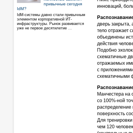
привычные сегодня
инноваций, бол
IdM?
IdM-системы давно стали привычным
Распознавание
элементом корпоративной ИТ-
инфраструктуры. Рынок развивается
дверь закрыта,
уже не первое десятилетие …
тело отражает с
объединены ист
действия челов
Подобно эхолок
схематичные дв
отражаемых ими
с приложениями
схематичными ф
Распознавание
Манчестера на 
со 100%-ной то
распределение 
поверхность со
Для тренировки
чем 120 челове