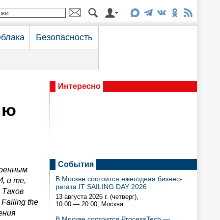
блака
Безопасность
Интересно
ию
События
роенным
В Москве состоится ежегодная бизнес-
, и те,
регата IT SAILING DAY 2026
 Таков
13 августа 2026 г. (четверг),
Failing
the
10:00 — 20:00
, Москва
ения
В Москве состоится ProcessTech —