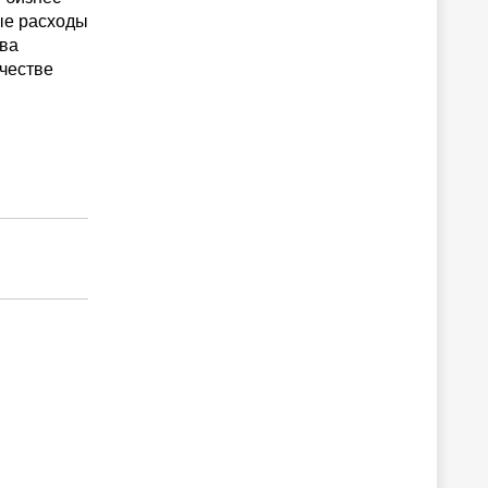
ые расходы
тва
честве