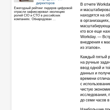
директоров
В отчете Workd
Ежегодный рейтинг лидеров цифровой
и масштабирова
отрасли зафиксировал эволюцию
находятся на о
ролей CIO и CTO в российских
компаниях. Обнародован …
в организациях
масштабирующих
кто все еще нах
Workday. — Вст
внедрения к ма
из этапов».
Каждый пятый р
на ручные зада
ввод одной и т
данных и получ
времени отлича
с использовани
чистую экономи
исследования, п
до семи часов 
Наибольшие пре