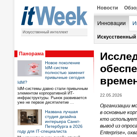
Новости
Обз
Инновации
И
Искусственный интеллект
Искусственный 
Исслед
Панорама
Новое поколение
обесп
IdM-систем
полностью заменит
време
привычные сегодня
IdM?
IdM-системы давно стали привычным
элементом корпоративной ИТ-
22.05.2026
инфраструктуры. Рынок развивается
уже не первое десятилетие …
Организации м
Названа лучшая
в основные кор
студия дизайна
кто использует
интерьера Санкт-
вывод из опрос
Петербурга в 2026
году для IT-специалиста
Enterprise
», ох