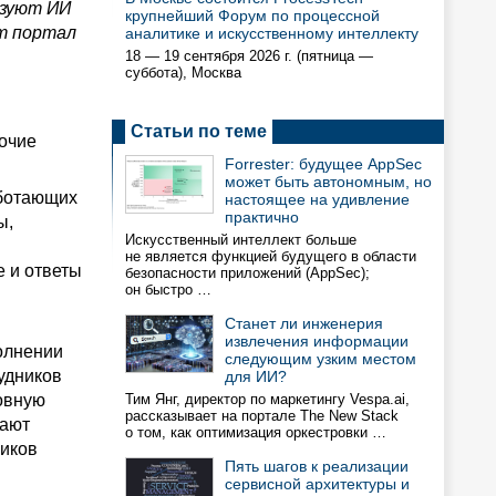
ьзуют ИИ
крупнейший Форум по процессной
ет портал
аналитике и искусственному интеллекту
18 — 19 сентября 2026 г. (пятница —
суббота), Москва
Статьи по теме
очие
Forrester: будущее AppSec
может быть автономным, но
аботающих
настоящее на удивление
практично
ы,
Искусственный интеллект больше
не является функцией будущего в области
е и ответы
безопасности приложений (AppSec);
он быстро …
Станет ли инженерия
извлечения информации
олнении
следующим узким местом
удников
для ИИ?
новную
Тим Янг, директор по маркетингу Vespa.ai,
рассказывает на портале The New Stack
чают
о том, как оптимизация оркестровки …
ников
Пять шагов к реализации
сервисной архитектуры и