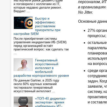
Мы изучили рынок дизайн-студий
персоналом, ИТ
и поговорили с коллегами из IT,
в организациях
которые недавно делали ремонт.
Вердикт …
No
Jitter
.
Быстро и
Основные данны
эффективно:
расставляем
приоритеты при
27% орган
настройке SIEM
процессы;
После приобретения системы
управления инцидентами ИБ (SIEM)
остальные
перед организацией встаёт
параллель
практический вопрос: как сделать так
…
планирован
использует
Генеративный
на вопрос
искусственный
интеллект в
среди орг
мобильной
разработке корпоративного уровня
сотрудник
По данным Gartner, в 2025 году
задач. Ког
около 60% крупных компаний
заявили, ч
тестировали генеративный
искусственный интеллект …
систему, 
проактивн
«ТОП-40 диджитал-
и составл
экспертов»: время
«гибридных» ИТ-