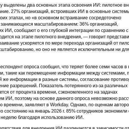
ay выделены два основных этапа освоения ИИ: пилотное в
ние. 27% организаций, встроивших ИИ в основные систем
боих этапах, но «в основном встраивание сосредоточено
, занимающихся масштабированием: 36% организаций,
 ИИ, сообщают о его глубокой интеграции по сравнению с
одится на этапе пилотного внедрения, — говорит представ
раивание ускоряется по мере перехода организаций от пил
сштабированию, но оно не является исключительным ни для
еспондент опроса сообщил, что теряет более семи часов в
чи, такие как перемещение информации между системами, 
ой же информации в разные системы, согласование против
ение разрешений. Показатель потерянного из-за различных
ется от процента времени, сэкономленного на задачах
ем ИИ, поэтому на основе данного опроса невозможно расс
ю времени, заявляют в Workday. Однако, по оценкам автор
о состоянию на январь 2026 г. 85% сотрудников экономили 
в неделю благодаря использованию ИИ.
пятствия для внедрения ИИ различаются в зависимости от