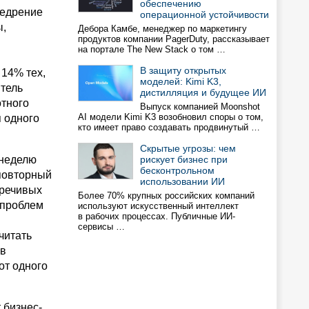
обеспечению
недрение
операционной устойчивости
ы,
Дебора Камбе, менеджер по маркетингу
продуктов компании PagerDuty, рассказывает
на портале The New Stack о том …
В защиту открытых
 14% тех,
моделей: Kimi K3,
итель
дистилляция и будущее ИИ
отного
Выпуск компанией Moonshot
AI модели Kimi K3 возобновил споры о том,
 одного
кто имеет право создавать продвинутый …
Скрытые угрозы: чем
 неделю
рискует бизнес при
бесконтрольном
повторный
использовании ИИ
оречивых
Более 70% крупных российских компаний
 проблем
используют искусственный интеллект
в рабочих процессах. Публичные ИИ-
сервисы …
читать
ов
от одного
 бизнес-