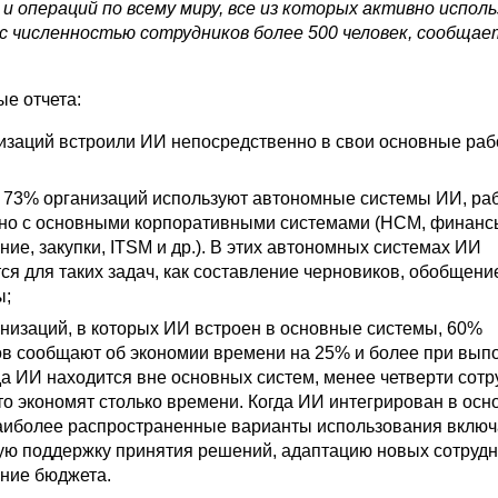
 и операций по всему миру, все из которых активно испол
 с численностью сотрудников более 500 человек, сообща
е отчета:
изаций встроили ИИ непосредственно в свои основные раб
 73% организаций используют автономные системы ИИ, р
но с основными корпоративными системами (HCM, финанс
ие, закупки, ITSM и др.). В этих автономных системах ИИ
ся для таких задач, как составление черновиков, обобщени
ы;
анизаций, в которых ИИ встроен в основные системы, 60%
ов сообщают об экономии времени на 25% и более при вып
да ИИ находится вне основных систем, менее четверти сотр
то экономят столько времени. Когда ИИ интегрирован в ос
наиболее распространенные варианты использования вклю
ую поддержку принятия решений, адаптацию новых сотруд
ение бюджета.