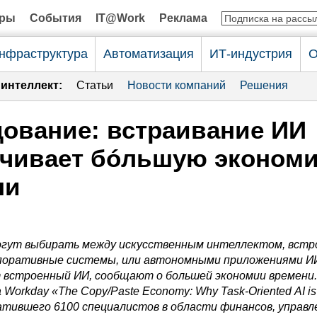
оры
События
IT@Work
Реклама
нфраструктура
Автоматизация
ИТ-индустрия
О
интеллект:
Статьи
Новости компаний
Решения
ование: встраивание ИИ
ечивает бóльшую эконом
ни
огут выбирать между искусственным интеллектом, вст
поративные системы, или автономными приложениями ИИ
 встроенный ИИ, сообщают о большей экономии времени.
а
Workday
«
The
Copy
/
Paste
Economy
:
Why
Task
-
Oriented
AI
is
ватившего 6100 специалистов в области финансов, управл