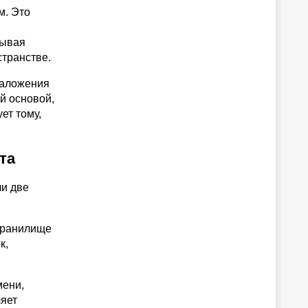
м. Это
сывая
странстве.
наложения
й основой,
ет тому,
та
ли две
хранилище
к,
мени,
ляет