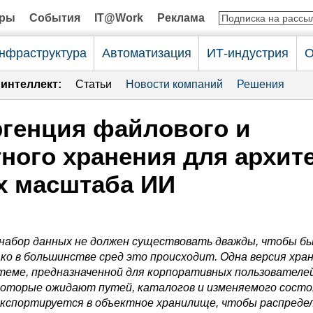
оры
События
IT@Work
Реклама
нфраструктура
Автоматизация
ИТ-индустрия
О
интеллект:
Статьи
Новости компаний
Решения
генция файлового и
ного хранения для архит
х масштаба ИИ
 набор данных не должен существовать дважды, чтобы б
ко в большинстве сред это происходит. Одна версия хра
теме, предназначенной для корпоративных пользователе
которые ожидают путей, каталогов и изменяемого состо
экспортируется в объектное хранилище, чтобы распреде