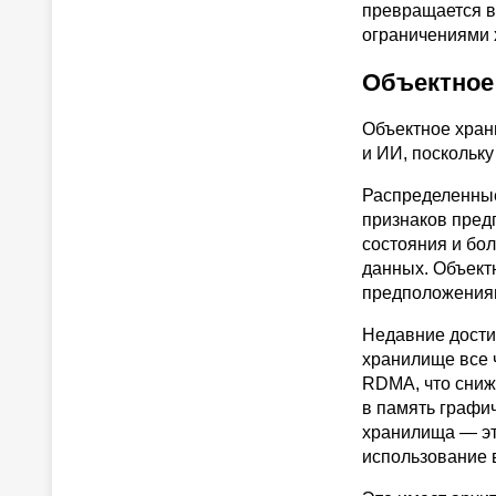
превращается в
ограничениями 
Объектное
Объектное хран
и ИИ, поскольк
Распределенные
признаков пред
состояния и бо
данных. Объект
предположения
Недавние дости
хранилище все 
RDMA, что сниж
в память графи
хранилища — эт
использование 