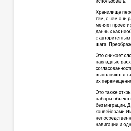
использовать.
Хранилище перес
тем, с чем они
меняет проекти
данных как нео
с авторитетным
шага. Преобраз
Это снижает сл
накладные расх
согласованност
выполняются там
их перемещени
Это также откр
наборы объектн
без миграции. 
конвейерами ИИ
непосредственн
навигации и од