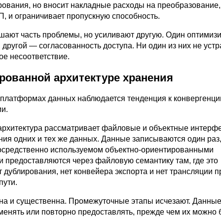
рования, но вносит накладные расходы на преобразование,
П, и ограничивает пропускную способность.
шают часть проблемы, но усиливают другую. Один оптимиз
другой — согласованность доступа. Ни один из них не устр
е несоответствие.
рованной архитектуре хранения
платформах данных наблюдается тенденция к конвергенци
ии.
архитектура рассматривает файловые и объектные интерф
ния одних и тех же данных. Данные записываются один раз,
осредственно используемом объектно-ориентированными
и предоставляются через файловую семантику там, где это
 дублирования, нет конвейера экспорта и нет трансляции 
пути.
на и существенна. Промежуточные этапы исчезают. Данные
менять или повторно предоставлять, прежде чем их можно 