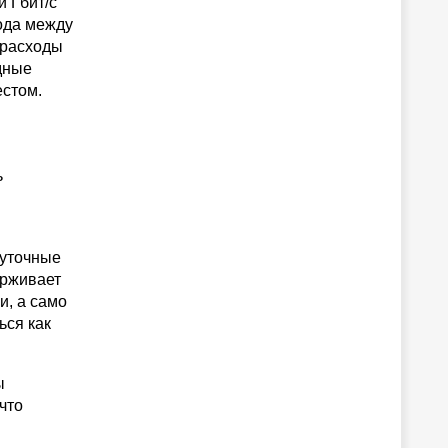
и Гбит/с
ода между
 расходы
дные
естом.
ь
жуточные
ерживает
и, а само
ься как
ы
что