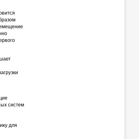
овится
образом
ремещение
нно
ервого
ьшает
агрузки
щие
вых систем
ику для