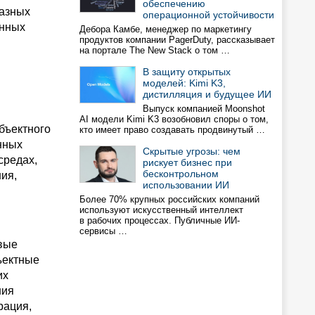
обеспечению
разных
операционной устойчивости
анных
Дебора Камбе, менеджер по маркетингу
продуктов компании PagerDuty, рассказывает
на портале The New Stack о том …
В защиту открытых
моделей: Kimi K3,
дистилляция и будущее ИИ
Выпуск компанией Moonshot
AI модели Kimi K3 возобновил споры о том,
бъектного
кто имеет право создавать продвинутый …
нных
Скрытые угрозы: чем
средах,
рискует бизнес при
бесконтрольном
ия,
использовании ИИ
Более 70% крупных российских компаний
используют искусственный интеллект
в рабочих процессах. Публичные ИИ-
сервисы …
вые
ъектные
их
ния
рация,