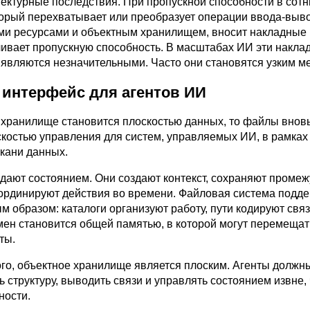
ектурные последствия. При пропускной способности в сотн
торый перехватывает или преобразует операции ввода-выв
и ресурсами и объектным хранилищем, вносит накладные
чивает пропускную способность. В масштабах ИИ эти накла
 являются незначительными. Часто они становятся узким м
 интерфейс для агентов ИИ
 хранилище становится плоскостью данных, то файлы внов
скостью управления для систем, управляемых ИИ, в рамках
кани данных.
дают состоянием. Они создают контекст, сохраняют проме
оординируют действия во времени. Файловая система подд
м образом: каталоги организуют работу, пути кодируют связ
мен становится общей памятью, в которой могут перемещат
ты.
того, объектное хранилище является плоским. Агенты должн
 структуру, выводить связи и управлять состоянием извне, 
ности.