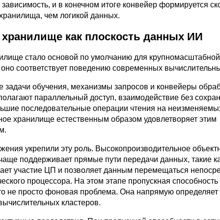
 зависимость, и в конечном итоге конвейер формируется ск
хранилища, чем логикой данных.
 хранилище как плоскость данных ИИ
илище стало основой по умолчанию для крупномасштабной
у оно соответствует поведению современных вычислительны
 задачи обучения, механизмы запросов и конвейеры обра
полагают параллельный доступ, взаимодействие без сохра
льшие последовательные операции чтения на неизменяемы
ное хранилище естественным образом удовлетворяет этим
м.
жения укрепили эту роль. Высокопроизводительное объект
чаще поддерживает прямые пути передачи данных, такие ка
ает участие ЦП и позволяет данным перемещаться непоср
ческого процессора. На этом этапе пропускная способность
о не просто фоновая проблема. Она напрямую определяет
вычислительных кластеров.