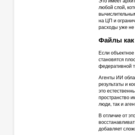
Это имеет архит
любой слой, ко
вычислительным
на ЦП и ограни
расходы уже не
Файлы как
Если объектное
становятся пло
федеративной т
Агенты ИИ обла
результаты и к
это естественны
пространство и
люди, так и аген
В отличие от э
восстанавливать
добавляет слож