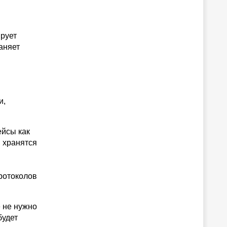
ирует
аняет
и,
ейсы как
 хранятся
протоколов
 не нужно
будет