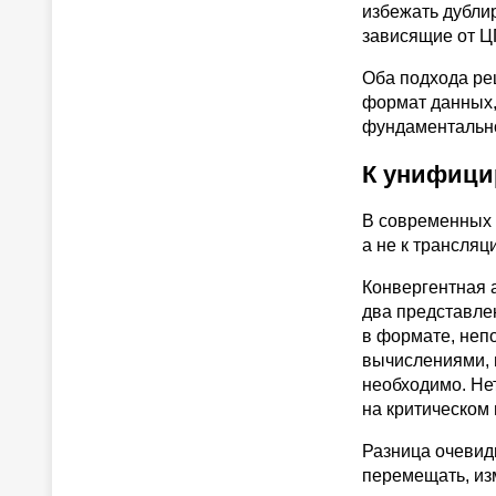
избежать дубли
зависящие от Ц
Оба подхода ре
формат данных, 
фундаментально
К унифици
В современных 
а не к трансляц
Конвергентная 
два представле
в формате, неп
вычислениями, 
необходимо. Нет
на критическом 
Разница очевид
перемещать, из