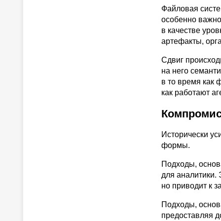
Файловая систе
особенно важно
в качестве уров
артефакты, орг
Сдвиг происходи
на него семант
в то время как 
как работают а
Компромис
Исторически ус
формы.
Подходы, основ
для аналитики.
но приводит к 
Подходы, основ
предоставляя д