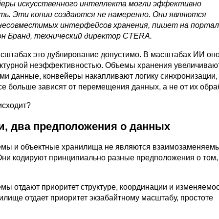
ейеры искусственного интеллекта могли эффективно
ь. Эти копии создаются не намеренно. Они являются
есовместимых интерфейсов хранения, пишет на портал
н Бранд, технический директор CTERA.
сштабах это дублирование допустимо. В масштабах ИИ он
уктурной неэффективностью. Объемы хранения увеличиваю
ами данные, конвейеры накапливают логику синхронизации,
е больше зависят от перемещения данных, а не от их обра
исходит?
и, два предположения о данных
емы и объектные хранилища не являются взаимозаменяем
Они кодируют принципиально разные предположения о том, 
мы отдают приоритет структуре, координации и изменяемос
илище отдает приоритет экзабайтному масштабу, простоте