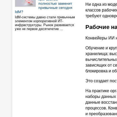
полностью заменит
Ни одна из мод
привычные сегодня
классов рабочи
IdM?
требуют одновр
IdM-системы давно стали привычным
элементом корпоративной ИТ-
инфраструктуры. Рынок развивается
Рабочие н
уже не первое десятилетие …
Конвейеры ИИ не
Обучение и кру
хранилища: выс
вычислительных
зависящих от с
блокировка и о
Это создает пос
На практике ор
наборы данных 
данные восстан
процессов. Кон
и преобразовани