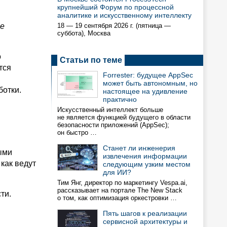
крупнейший Форум по процессной
аналитике и искусственному интеллекту
е
18 — 19 сентября 2026 г. (пятница —
суббота), Москва
о
Статьи по теме
тся
Forrester: будущее AppSec
может быть автономным, но
ботки.
настоящее на удивление
практично
Искусственный интеллект больше
не является функцией будущего в области
безопасности приложений (AppSec);
он быстро …
Станет ли инженерия
ыми
извлечения информации
как ведут
следующим узким местом
для ИИ?
Тим Янг, директор по маркетингу Vespa.ai,
рассказывает на портале The New Stack
ти.
о том, как оптимизация оркестровки …
Пять шагов к реализации
сервисной архитектуры и