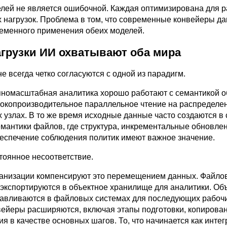
елей не является ошибочной. Каждая оптимизирована для 
х нагрузок. Проблема в том, что современные конвейеры д
еменного применения обеих моделей.
агрузки ИИ охватывают оба мира
 всегда четко согласуются с одной из парадигм.
пномасштабная аналитика хорошо работают с семантикой о
окопроизводительное параллельное чтение на распределе
 узлах. В то же время исходные данные часто создаются в 
емантики файлов, где структура, инкрементальные обновлен
беспечение соблюдения политик имеют важное значение.
тоянное несоответствие.
ганизации компенсируют это перемещением данных. Файло
экспортируются в объектное хранилище для аналитики. Об
авливаются в файловых системах для последующих рабоч
вейеры расширяются, включая этапы подготовки, копирова
я в качестве основных шагов. То, что начинается как интег