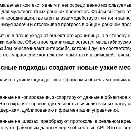
ма делает контекст явным и непосредственно используемы
 для мультиагентных рабочих процессов. Файлы выступают
ня координации, где агенты взаимодействуют, читая и запи
анизуя задачи и отслеживая прогресс в общем рабочем про
т не в плане ухода от объектного хранилища, а в сторону 
ики файлов. Объектное хранилище остается масштабируемо
файлы обеспечивают интерфейс, который лучше соответству
генты: управление контекстом, памятью и взаимодействием.
сные подходы создают новые узкие мес
илия по унификации доступа к файлам и объектам принима
анные на копировании, экспортируют данные в объектное 
 Это сохраняет производительность вычислительных нагрузо
задержкам, дублированию и фрагментации управления.
анные на шлюзах, преобразуют протоколы в реальном вре
оступ к файловым данным через объектные API. Это позво