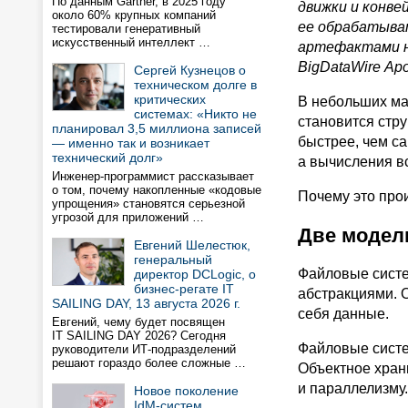
По данным Gartner, в 2025 году
движки и конв
около 60% крупных компаний
ее обрабатыват
тестировали генеративный
искусственный интеллект …
артефактами н
BigDataWire
Аро
Сергей Кузнецов о
техническом долге в
критических
В небольших ма
системах: «Никто не
становится стр
планировал 3,5 миллиона записей
быстрее, чем с
— именно так и возникает
технический долг»
а вычисления вс
Инженер-программист рассказывает
о том, почему накопленные «кодовые
Почему это про
упрощения» становятся серьезной
угрозой для приложений …
Две модел
Евгений Шелестюк,
генеральный
Файловые сист
директор DCLogic, о
бизнес-регате IT
абстракциями. 
SAILING DAY, 13 августа 2026 г.
себя данные.
Евгений, чему будет посвящен
IT SAILING DAY 2026? Сегодня
Файловые систе
руководители ИТ-подразделений
решают гораздо более сложные …
Объектное хран
и параллелизму.
Новое поколение
IdM-систем