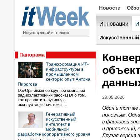
Новости
Обз
Инновации
И
Искусственный интеллект
Искусственный 
Конвер
Панорама
Трансформация ИТ-
объект
инфраструктуры в
промышленном
данны
секторе: опыт Антона
Пирогова
DevOps-инженер крупной компании
радиоэлектроники рассказал о том,
29.05.2026
как превратить рутинную
эксплуатацию системы …
Один и тот же
Генеративный
полезным. Одна
искусственный
в файловой сис
интеллект в
и приложений, 
мобильной
разработке корпоративного уровня
Другая версия 