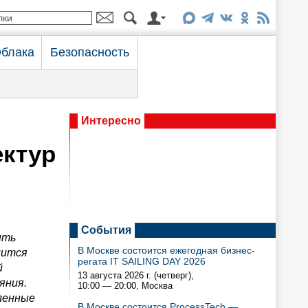
блака
Безопасность
Интересно
ектур
События
ыть
В Москве состоится ежегодная бизнес-
нится
регата IT SAILING DAY 2026
й
13 августа 2026 г. (четверг),
яния.
10:00 — 20:00
, Москва
ленные
В Москве состоится ProcessTech —