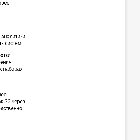
орее
 аналитики
х систем.
ботки
нения
х наборах
ное
к S3 через
едственно