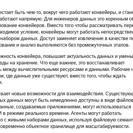
тает быть чем-то, вокруг чего работают конвейеры, и стан
 работают напрямую. Для инженеров данных это коренным 
рование конвейеров. Вместо того чтобы рассматривать пе
бходимое условие, конвейеры могут работать непосредстве
 набором данных. Доступ заменяет извлечение в качестве п
ование и анализ выполняются без промежуточных этапов.
ожность конвейера, повышает актуальность данных и умен
оды на хранение. Что еще важнее, это восстанавливает
ь между вычислительными ресурсами и данными. Рабочие н
, где данные уже существуют, вместо того, чтобы ждать
я.
ывает новые возможности для взаимодействия. Существую
ых данных могут быть немедленно доступны в виде файло
Данные, создаваемые приложениями, могут использоваться
 в режиме реального времени. Агенты могут работать
о с живыми наборами данных, используя файловую семант
новременно объектное хранилище для масштабируемости.