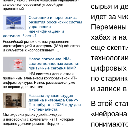
почему накопленные «кодовые упрощения»
становятся серьезной угрозой для
сырья и де
приложений …
идет за ч
Состояние и перспективы
развития российских систем
Перемены 
управления
идентификацией и
хабах и на
доступом. Часть 1
Российский рынок систем управления
еще скепт
идентификацией и доступом (IAM) объектов
и субъектов к корпоративным …
технологии
Новое поколение IdM-
систем полностью заменит
цифровых 
привычные сегодня IdM?
IdM-системы давно стали
по старинк
привычным элементом корпоративной ИТ-
инфраструктуры. Рынок развивается уже
не первое десятилетие …
и записи 
Названа лучшая студия
дизайна интерьера Санкт-
В этой ст
Петербурга в 2026 году для
IT-специалиста
«нейроана
Мы изучили рынок дизайн-студий
и поговорили с коллегами из IT, которые
понимаютс
недавно делали ремонт. Вердикт …