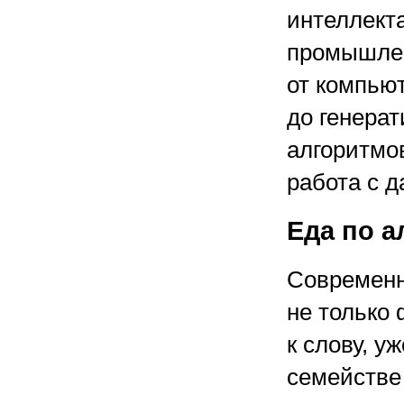
интеллект
промышлен
от компью
до генера
алгоритмо
работа с д
Еда по 
Современн
не только
к слову, у
семействе 