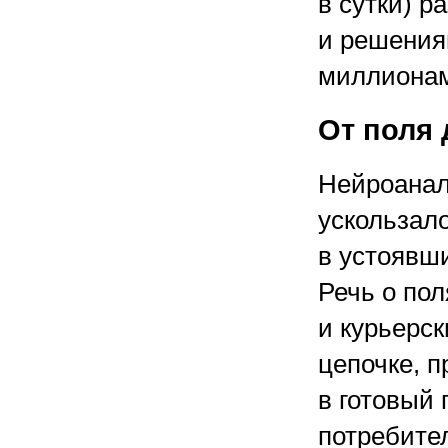
в сутки) 
и решения
миллионам
От поля
Нейроанал
ускользал
в устоявши
Речь о по
и курьерс
цепочке, 
в готовый 
потребите