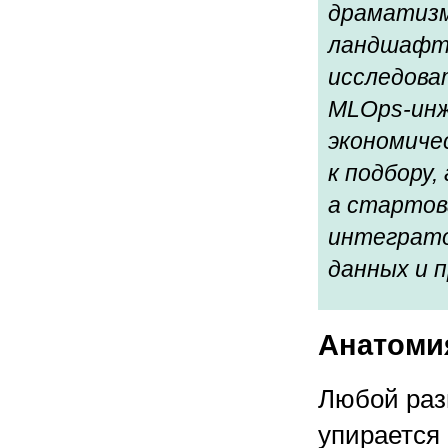
драматизм
ландшафт.
исследова
MLOps-инж
экономиче
к подбору,
а стартов
интеграто
данных и п
Анатоми
Любой раз
упирается