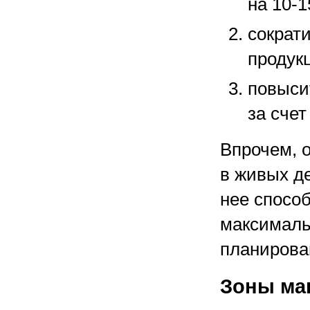
на
10-1
сократи
продук
повыси
за сче
Впрочем, 
в живых де
нее спосо
максималь
планирова
Зоны ма