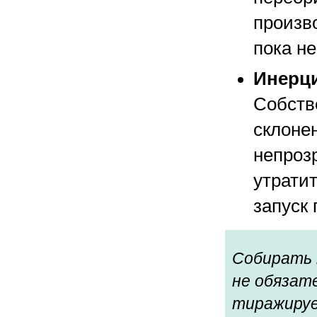
произв
пока н
Инерц
Собств
склоне
непроз
утрати
запуск 
Собирать 
не обязат
тиражируе