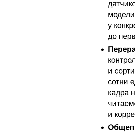
датчик
модели
у конкр
до пер
Перера
контрол
и сорти
сотни 
кадра 
читаем
и корре
Общепи