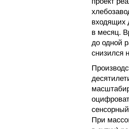
проект реа
хлебозавод
входящих 
в месяц. В
до одной 
снизился 
Производс
десятилет
масштабир
оцифроват
сенсорный
При массо