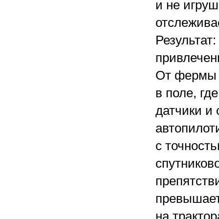
и не игруш
отслежива
Результат:
привлечен
От фермы 
в поле, гд
датчики и
автопилот
с точность
спутниково
препятств
превышает 
на трактор