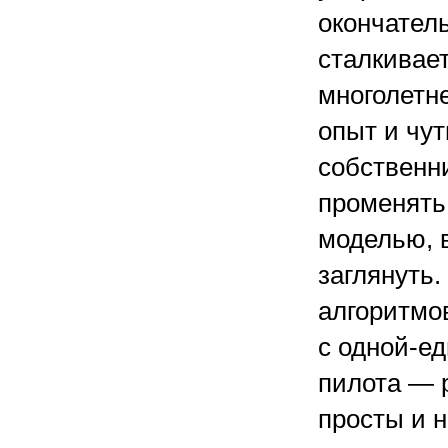
окончател
сталкивае
многолетн
опыт и чут
собственни
променять
моделью, 
заглянуть.
алгоритмо
с одной-е
пилота — 
просты и 