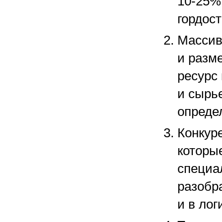
10-25%
гордос
Массив
и разм
ресурс
и сырь
опреде
Конкур
которы
специа
разобра
и в лог