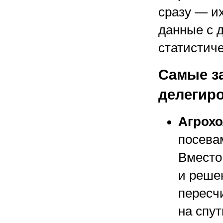
сразу — и
данные с 
статистич
Самые з
делегир
Агрох
посева
Вместо
и реше
пересч
на спу