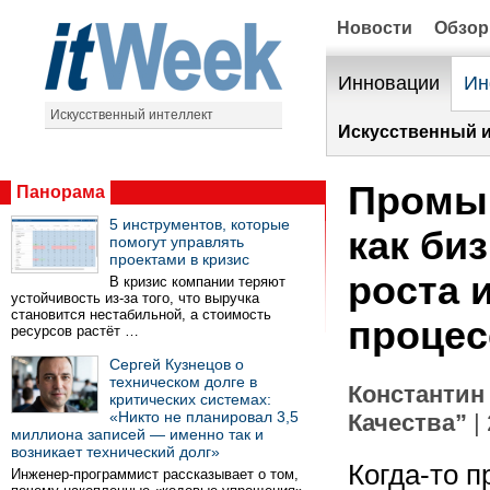
Новости
Обзо
Инновации
Ин
Искусственный интеллект
Искусственный и
Промыш
Панорама
5 инструментов, которые
как би
помогут управлять
проектами в кризис
роста 
В кризис компании теряют
устойчивость из-за того, что выручка
становится нестабильной, а стоимость
процес
ресурсов растёт …
Сергей Кузнецов о
техническом долге в
Константин
критических системах:
«Никто не планировал 3,5
Качества”
| 
миллиона записей — именно так и
возникает технический долг»
Когда-то 
Инженер-программист рассказывает о том,