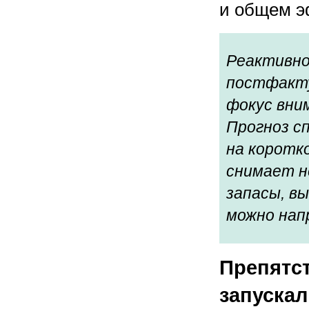
и общем эф
Реактивно
постфакту
фокус вни
Прогноз с
на коротк
снимает н
запасы, в
можно нап
Препятст
запускал