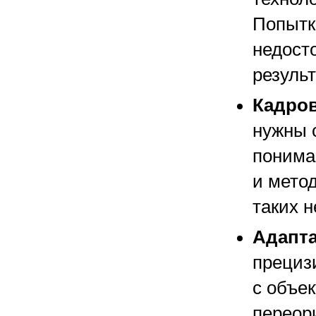
Попытк
недост
результ
Кадров
нужны 
понима
и мето
таких н
Адапта
прециз
с объе
переор