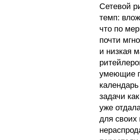
Сетевой р
темп: влож
что по ме
почти мгн
и низкая 
ритейлеро
умеющие п
календарь
задачи ка
уже отдал
для своих
нераспрода