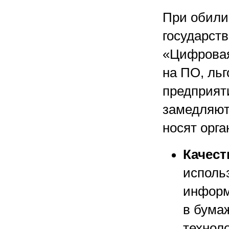
При обили
государст
«Цифровая
на ПО, ль
предприяти
замедляют
носят орг
Качест
исполь
информ
в бума
техноло