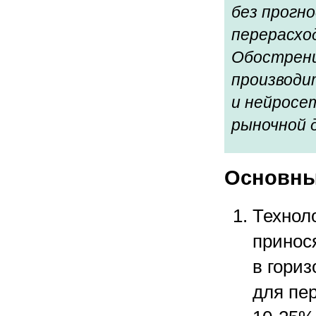
без прогн
перерасхо
Обострени
производи
и нейросе
рыночной 
Основн
Технол
принос
в гори
для пе