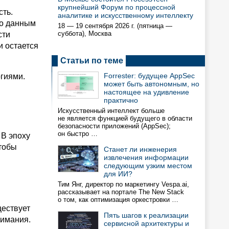
крупнейший Форум по процессной
сть.
аналитике и искусственному интеллекту
По данным
18 — 19 сентября 2026 г. (пятница —
суббота), Москва
сти
и остается
Статьи по теме
Forrester: будущее AppSec
огиями.
может быть автономным, но
настоящее на удивление
практично
Искусственный интеллект больше
не является функцией будущего в области
безопасности приложений (AppSec);
он быстро …
 В эпоху
чтобы
Станет ли инженерия
извлечения информации
и
следующим узким местом
для ИИ?
Тим Янг, директор по маркетингу Vespa.ai,
рассказывает на портале The New Stack
о том, как оптимизация оркестровки …
ществует
Пять шагов к реализации
нимания.
сервисной архитектуры и