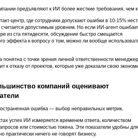
омпании предъявляют к ИИ более жесткие требования, чем 
такт-центр, где сотрудники допускают ошибки в
10-15%
нест
 считается допустимым уровнем. Но если ИИ-агент ошибае
оре из ста пятидесяти, обсуждение быстро смещается
го эффекта к вопросу о том, можно ли вообще использоват
а понятна с точки зрения личной ответственности менеджер
ит к отказу от проектов, которые уже доказали свою эконо
льшинство компаний оценивают
затели
остраненная ошибка — выбор неправильных метрик.
ктах успех ИИ измеряется временем ответа, количеством
апросов или стоимостью токена. Эти показатели удобны дл
но практически ничего не говорят бизнесу.