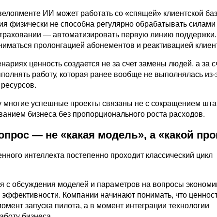
велопменте ИИ может работать со «спящей» клиентской баз
ия физически не способна регулярно обрабатывать силами
страховании — автоматизировать первую линию поддержки.
ниматься пролонгацией абонементов и реактивацией клиен
енариях ценность создается не за счет замены людей, а за с
полнять работу, которая ранее вообще не выполнялась из-
 ресурсов.
 многие успешные проекты связаны не с сокращением шта
ванием бизнеса без пропорционального роста расходов.
прос — не «какая модель», а «какой про
енного интеллекта постепенно проходит классический цикл
я с обсуждения моделей и параметров на вопросы экономи
 эффективности. Компании начинают понимать, что ценнос
момент запуска пилота, а в момент интеграции технологии
аботу бизнеса.