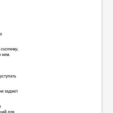
о
 систему
,
о нем.
 уступать
ни задают
и
ций для