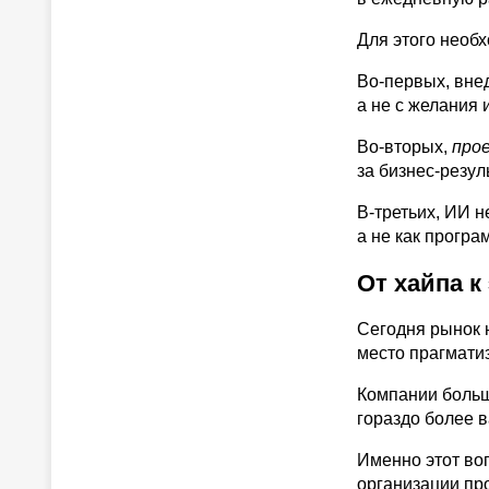
Для этого необ
Во-первых, вне
а не с желания
Во-вторых,
про
за бизнес-резул
В-третьих, ИИ 
а не как програ
От хайпа 
Сегодня рынок н
место прагматиз
Компании больш
гораздо более в
Именно этот во
организации пр