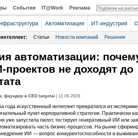
оры
События
IT@Work
Реклама
нфраструктура
Автоматизация
ИТ-индустрия
О
интеллект:
Статьи
Новости компаний
Решения
я автоматизации: почем
-проектов не доходят до
тата
, фаундер и CEO targetai
| 11.06.2026
ва года искусственный интеллект превратился из эксперим
язательный пункт корпоративной стратегии. Практически к
я уже запустила пилот, тестирует генеративный ИИ или за
томатизировать часть бизнес-процессов. На рынке сформи
внедрение ИИ — вопрос конкурентоспособности и выживан