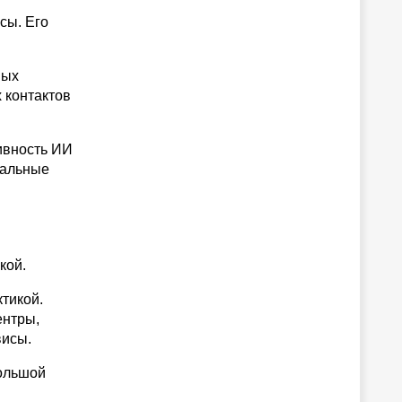
сы. Его
ных
 контактов
тивность ИИ
еальные
кой.
тикой.
ентры,
висы.
большой