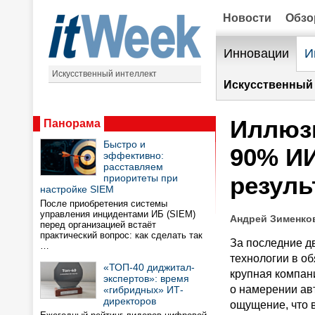
Новости
Обз
Инновации
И
Искусственный интеллект
Искусственный 
Иллюзи
Панорама
Быстро и
90% ИИ
эффективно:
расставляем
резуль
приоритеты при
настройке SIEM
После приобретения системы
управления инцидентами ИБ (SIEM)
Андрей Зименков
перед организацией встаёт
практический вопрос: как сделать так
За последние д
…
технологии в об
«ТОП-40 диджитал-
крупная компани
экспертов»: время
о намерении ав
«гибридных» ИТ-
директоров
ощущение, что 