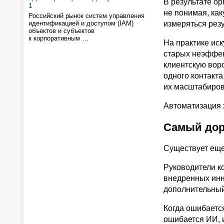
В результате о
1
не понимая, ка
Российский рынок систем управления
идентификацией и доступом (IAM)
измеряться резу
объектов и субъектов
к корпоративным …
На практике ис
старых неэффек
клиентскую воро
одного контакта
их масштабиров
Автоматизация 
Самый дор
Существует еще 
Руководители ко
внедренных инн
дополнительный
Когда ошибается
ошибается ИИ, 