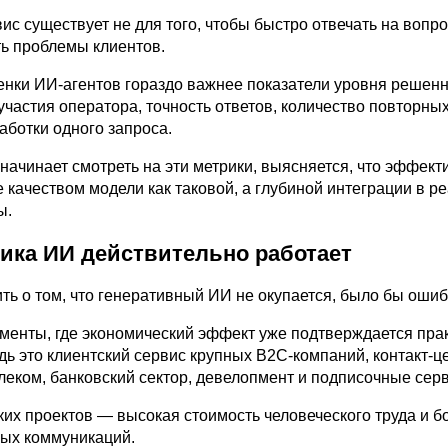
ис существует не для того, чтобы быстро отвечать на вопро
ь проблемы клиентов.
енки ИИ-агентов гораздо важнее показатели уровня решен
частия оператора, точность ответов, количество повторных
аботки одного запроса.
начинает смотреть на эти метрики, выясняется, что эффек
 качеством модели как таковой, а глубиной интеграции в р
ы.
мика ИИ действительно работает
ть о том, что генеративный ИИ не окупается, было бы ошиб
менты, где экономический эффект уже подтверждается прак
ь это клиентский сервис крупных B2C-компаний, контакт-ц
леком, банковский сектор, девелопмент и подписочные сер
ких проектов — высокая стоимость человеческого труда и 
ых коммуникаций.