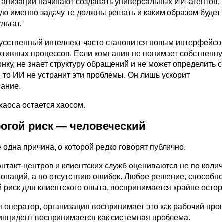
рганизации начинают создавать универсальных ИИ-агентов,
кую именно задачу те должны решать и каким образом будет
льтат.
кусственный интеллект часто становится новым интерфейсо
тивных процессов. Если компания не понимает собственн
нку, не знает структуру обращений и не может определить 
, то ИИ не устранит эти проблемы. Он лишь ускорит
ание.
хаоса остается хаосом.
огой риск — человеческий
одна причина, о которой редко говорят публично.
нтакт-центров и клиентских служб оцениваются не по коли
оваций, а по отсутствию ошибок. Любое решение, способно
 риск для клиентского опыта, воспринимается крайне осто
 оператор, организация воспринимает это как рабочий проц
инцидент воспринимается как системная проблема.