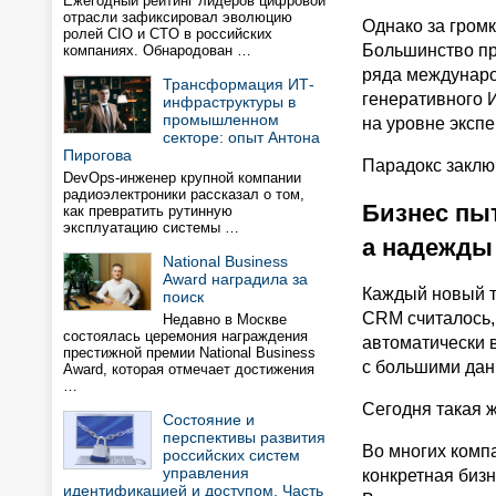
Ежегодный рейтинг лидеров цифровой
отрасли зафиксировал эволюцию
Однако за гром
ролей CIO и CTO в российских
Большинство пр
компаниях. Обнародован …
ряда междунаро
Трансформация ИТ-
генеративного 
инфраструктуры в
промышленном
на уровне эксп
секторе: опыт Антона
Пирогова
Парадокс заключ
DevOps-инженер крупной компании
радиоэлектроники рассказал о том,
Бизнес пы
как превратить рутинную
эксплуатацию системы …
а надежды
National Business
Award наградила за
Каждый новый т
поиск
CRM считалось,
Недавно в Москве
состоялась церемония награждения
автоматически 
престижной премии National Business
с большими дан
Award, которая отмечает достижения
…
Сегодня такая 
Состояние и
перспективы развития
Во многих комп
российских систем
управления
конкретная бизн
идентификацией и доступом. Часть