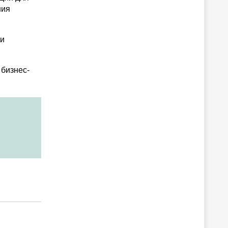
ния
ли
 бизнес-