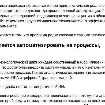
кими анонсами скрывается менее привлекательная реально
оектов так и не доходят до промышленной эксплуатации. 
дных исследований, подавляющая часть инициатив в обла
ИИ не демонстрирует ожидаемого экономического эффекта 
ериментов.
ается в том, что проблема редко связана с самими технол
тается автоматизировать не процессы,
ехнологический цикл рождает собственный набор иллюзий.
 что достаточно внедрить систему управления клиентами, 
выросли продажи. Позже аналогичные ожидания связывал
ными, RPA и цифровой трансформацией.
же судьба постигла генеративный ИИ.
аниях решение о внедрении принимается не потому, что су
ес-проблема, а потому что технология находится на пике в