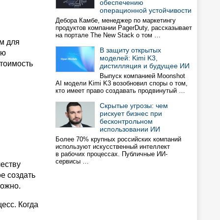
обеспечению
операционной устойчивости
Дебора Камбе, менеджер по маркетингу
продуктов компании PagerDuty, рассказывает
на портале The New Stack о том …
м для
В защиту открытых
ую
моделей: Kimi K3,
стоимость
дистилляция и будущее ИИ
Выпуск компанией Moonshot
AI модели Kimi K3 возобновил споры о том,
кто имеет право создавать продвинутый …
Скрытые угрозы: чем
рискует бизнес при
бесконтрольном
использовании ИИ
Более 70% крупных российских компаний
используют искусственный интеллект
в рабочих процессах. Публичные ИИ-
сервисы …
честву
е создать
рожно.
есс. Когда