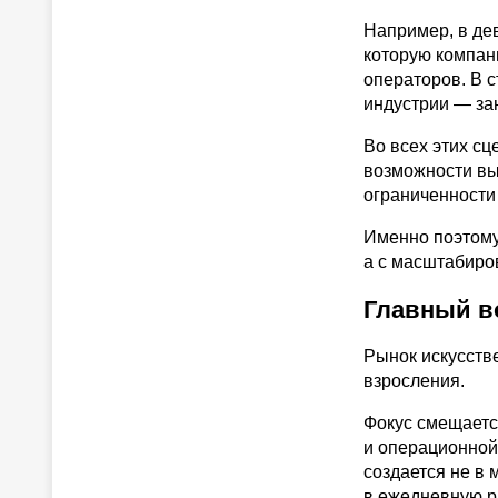
Например, в де
которую компан
операторов. В 
индустрии — за
Во всех этих сц
возможности вы
ограниченности
Именно поэтому
а с масштабиро
Главный во
Рынок искусств
взросления.
Фокус смещаетс
и операционной
создается не в 
в ежедневную р