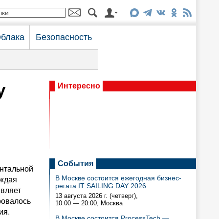
блака
Безопасность
у
Интересно
События
ентальной
В Москве состоится ежегодная бизнес-
аждая
регата IT SAILING DAY 2026
являет
13 августа 2026 г. (четверг),
ровалось
10:00 — 20:00
, Москва
ия.
В Москве состоится ProcessTech —