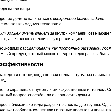
ходимы три вещи.
дрение должно начинаться с
конкретной бизнес-задачи
,
 использовать модную технологию.
ект должен иметь владельца
внутри компании, отвечающег
ьтат, а не только за техническую реализацию.
необходимо
рассматривать как постоянно развивающуюся
ммный продукт, который можно внедрить один раз и забыть 
к эффективности
аходится в точке, когда первая волна энтузиазма начинает
му.
е не спрашивают, нужен ли им искусственный интеллект. О
ажный вопрос: способен ли он приносить деньги.
прос в ближайшие годы разделит рынок на две группы. Одн
одолжат собирать коллекцию пилотных проектов и презента