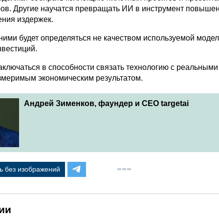
ров. Другие научатся превращать ИИ в инструмент повыше
ения издержек.
ними будет определяться не качеством используемой моде
нвестиций.
аключаться в способности связать технологию с реальными
змеримым экономическим результатом.
Андрей Зименков, фаундер и CEO targetai
ь без изображений
ии