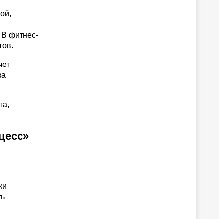
ой,
 В фитнес-
тов.
чет
за
та,
цесс»
ки
ть