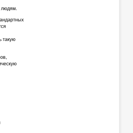
к людям.
андартных
тся
ь такую
ов,
мическую
я