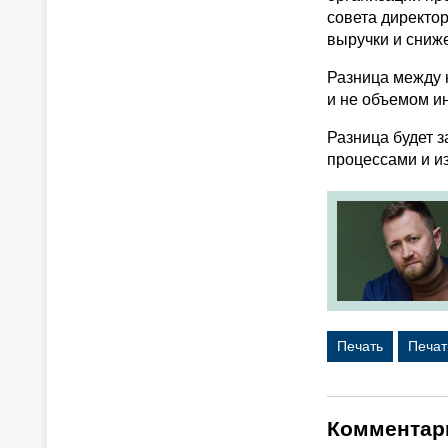
совета директо
выручки и сниж
Разница между 
и не объемом и
Разница будет з
процессами и и
Печать
Печат
Комментар