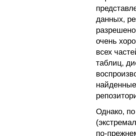
представл
данных, ре
разрешено
очень хор
всех част
таблиц, д
воспроизв
найденные 
репозитори
Однако, по
(экстрема
по-прежне