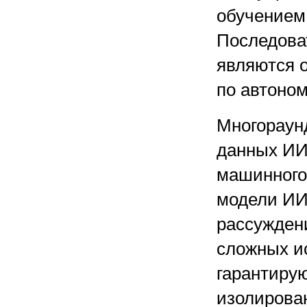
обучением
Последова
являются 
по автоно
Многораун
данных ИИ
машинного
модели ИИ
рассужден
сложных ис
гарантирую
изолирова