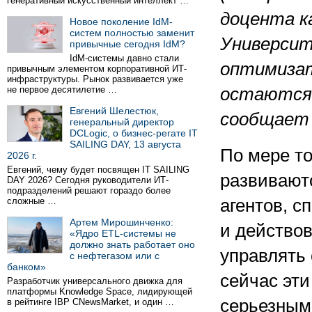
генеративный искусственный интеллект …
доцента к
Новое поколение IdM-
систем полностью заменит
Университ
привычные сегодня IdM?
IdM-системы давно стали
оптимизат
привычным элементом корпоративной ИТ-
инфраструктуры. Рынок развивается уже
не первое десятилетие …
остаются 
Евгений Шелестюк,
сообщает
генеральный директор
DCLogic, о бизнес-регате IT
SAILING DAY, 13 августа
По мере то
2026 г.
Евгений, чему будет посвящен IT SAILING
развиваютс
DAY 2026? Сегодня руководители ИТ-
подразделений решают гораздо более
сложные …
агентов, с
Артем Мирошинченко:
и действов
«Ядро ETL-системы не
должно знать работает оно
управлять
с нефтегазом или с
банком»
сейчас эти
Разработчик универсального движка для
платформы Knowledge Space, лидирующей
серьезным
в рейтинге IBP CNewsMarket, и один …