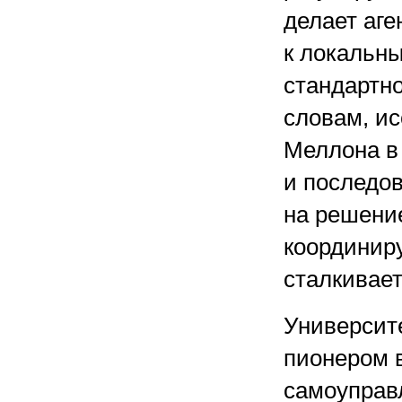
делает аге
к локальн
стандартно
словам, и
Меллона в
и последо
на решени
координир
сталкивает
Университе
пионером 
самоуправ