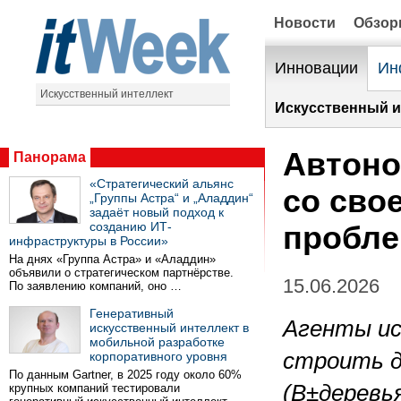
Новости
Обзо
Инновации
Ин
Искусственный интеллект
Искусственный и
Автоно
Панорама
«Стратегический альянс
со сво
„Группы Астра“ и „Аладдин“
задаёт новый подход к
созданию ИТ-
пробле
инфраструктуры в России»
На днях «Группа Астра» и «Аладдин»
объявили о стратегическом партнёрстве.
15.06.2026
По заявлению компаний, оно …
Генеративный
Агенты ис
искусственный интеллект в
мобильной разработке
строить д
корпоративного уровня
По данным Gartner, в 2025 году около 60%
(B±деревья
крупных компаний тестировали