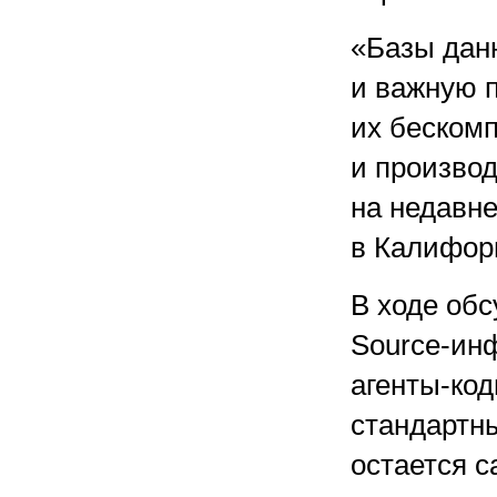
«Базы дан
и важную п
их беском
и произво
на недавне
в Калифор
В ходе об
Source-инф
агенты-код
стандартн
остается 