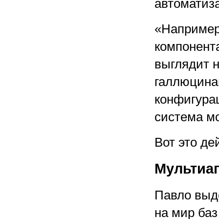
автоматиз
«Например
компонент
выглядит н
галлюцина
конфигурац
система мо
Вот это де
Мультиаг
Павло выд
на мир баз