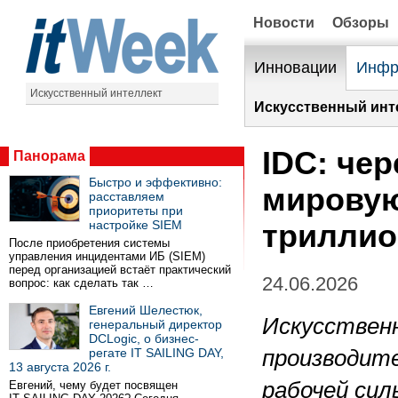
Новости
Обзоры
Инновации
Инфр
Искусственный интеллект
Искусственный инт
IDC: чер
Панорама
Быстро и эффективно:
мировую
расставляем
приоритеты при
настройке SIEM
триллио
После приобретения системы
управления инцидентами ИБ (SIEM)
перед организацией встаёт практический
24.06.2026
вопрос: как сделать так …
Евгений Шелестюк,
Искусствен
генеральный директор
DCLogic, о бизнес-
регате IT SAILING DAY,
производит
13 августа 2026 г.
рабочей сил
Евгений, чему будет посвящен