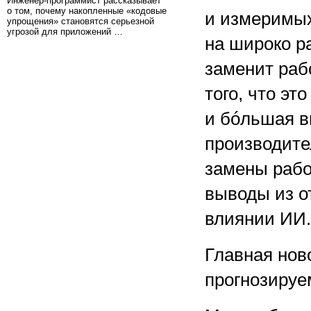
Инженер-программист рассказывает
о том, почему накопленные «кодовые
и измеримых
упрощения» становятся серьезной
угрозой для приложений …
на широко р
заменит раб
того, что эт
и бóльшая в
производите
замены рабо
выводы из о
влиянии ИИ.
Главная нов
прогнозиру