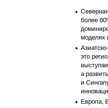
Северная
более 60
доминиро
моделях 
Азиатско-
это реги
выступае
а развит
и Сингап
инноваци
Европа, 