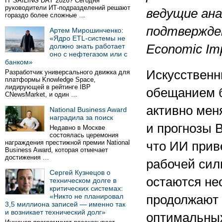
IT SAILING DAY 2026? Сегодня
руководители ИТ-подразделений решают
ведущие ан
гораздо более сложные …
подтвержде
Артем Мирошинченко:
«Ядро ETL-системы не
должно знать работает
Economic
Im
оно с нефтегазом или с
банком»
Искусственн
Разработчик универсального движка для
платформы Knowledge Space,
лидирующей в рейтинге IBP
обещанием б
CNewsMarket, и один …
активно мен
National Business Award
наградила за поиск
и прогнозы 
Недавно в Москве
состоялась церемония
награждения престижной премии National
что ИИ прив
Business Award, которая отмечает
достижения …
рабочей сил
Сергей Кузнецов о
остаются не
техническом долге в
критических системах:
«Никто не планировал
продолжают 
3,5 миллиона записей — именно так
и возникает технический долг»
оптимальных