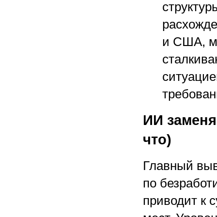
структур
расхожде
и США, м
сталкива
ситуацие
требован
ИИ заменяе
что)
Главный выв
по безработи
приводит к 