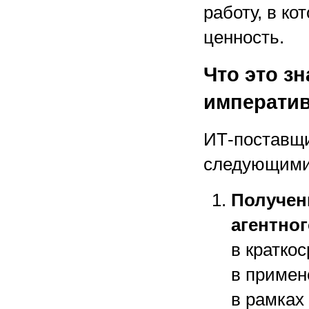
работу, в ко
ценность.
Что это з
императи
ИТ-поставщи
следующими 
Получен
агентно
в кратко
в примен
в рамках