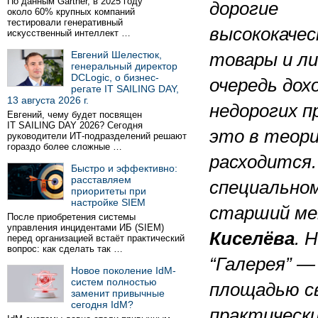
По данным Gartner, в 2025 году
дорогие
около 60% крупных компаний
тестировали генеративный
высококаче
искусственный интеллект …
Евгений Шелестюк,
товары и л
генеральный директор
DCLogic, о бизнес-
очередь дох
регате IT SAILING DAY,
13 августа 2026 г.
недорогих п
Евгений, чему будет посвящен
IT SAILING DAY 2026? Сегодня
это в теори
руководители ИТ-подразделений решают
гораздо более сложные …
расходится.
Быстро и эффективно:
расставляем
специально
приоритеты при
настройке SIEM
старший ме
После приобретения системы
управления инцидентами ИБ (SIEM)
Киселёва
. 
перед организацией встаёт практический
вопрос: как сделать так …
“Галерея” 
Новое поколение IdM-
систем полностью
площадью с
заменит привычные
сегодня IdM?
практически