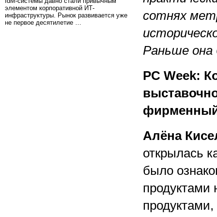
IdM-системы давно стали привычным
элементом корпоративной ИТ-
сотнях мет
инфраструктуры. Рынок развивается уже
не первое десятилетие …
историческ
Раньше она
PC Week: К
выставочно
фирменный
Алёна Кисе
открылась к
было ознако
продуктами 
продуктами,