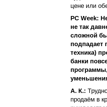
цене или об
PC Week: Н
не так давн
сложной бы
подпадает 
техника) пр
банки повс
программы,
уменьшения
А. К.:
Трудно
продаём в к