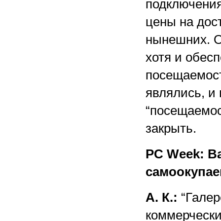
подключения
цены на дос
нынешних. О
хотя и обес
посещаемост
являлись, и 
“посещаемос
закрыть.
PC Week: В
самоокупа
А. К.:
“Галер
коммерчески