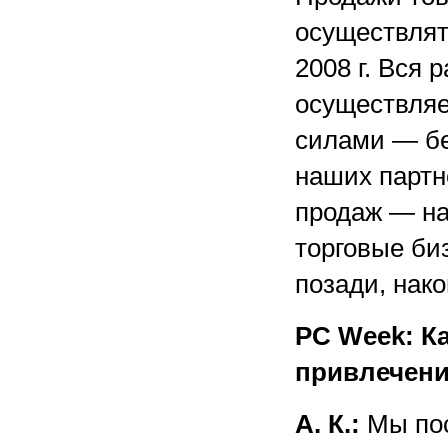
осуществлят
2008 г. Вся 
осуществляе
силами — бе
наших партн
продаж — на
торговые би
позади, нак
PC Week: К
привлечени
А. К.:
Мы пос