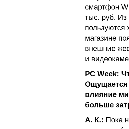
смартфон Wi
тыс. руб. И
пользуются 
магазине по
внешние жес
и видеокаме
PC Week: Ч
Ощущается 
влияние ми
больше зат
А. К.:
Пока н