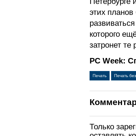
Петербурге 
этих планов 
развиваться
которого ещё
затронет те 
PC Week: Сп
Печать
Печать бе
Коммента
Только заре
оставлять к