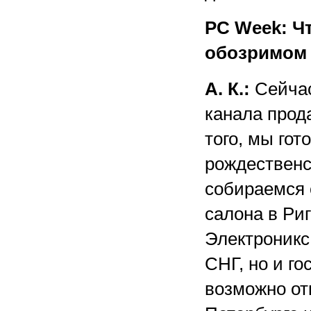
PC Week: Ч
обозримом
А. К.:
Сейчас
канала прод
того, мы го
рождественс
собираемся 
салона в Ри
Электроникс
СНГ, но и г
возможно отк