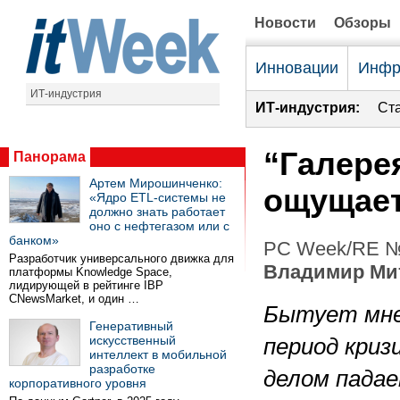
Новости
Обзоры
Инновации
Инфр
ИТ-индустрия
ИТ-индустрия:
Ст
“Галере
Панорама
Артем Мирошинченко:
ощущае
«Ядро ETL-системы не
должно знать работает
оно с нефтегазом или с
банком»
PC Week/RE №4
Разработчик универсального движка для
Владимир Ми
платформы Knowledge Space,
лидирующей в рейтинге IBP
CNewsMarket, и один …
Бытует мне
Генеративный
искусственный
период криз
интеллект в мобильной
разработке
делом падае
корпоративного уровня