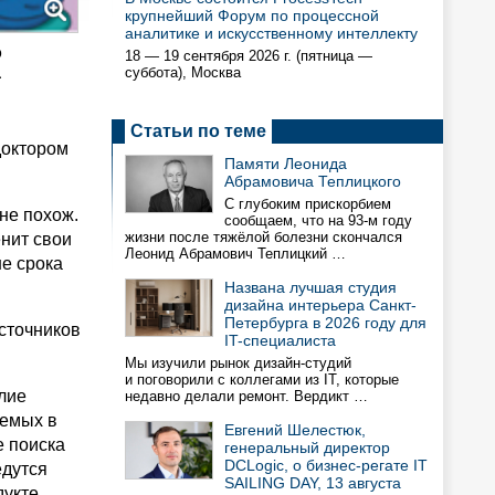
крупнейший Форум по процессной
аналитике и искусственному интеллекту
о
18 — 19 сентября 2026 г. (пятница —
а
суббота), Москва
Статьи по теме
доктором
Памяти Леонида
Абрамовича Теплицкого
С глубоким прискорбием
не похож.
сообщаем, что на 93-м году
жизни после тяжёлой болезни скончался
енит свои
Леонид Абрамович Теплицкий …
ше срока
Названа лучшая студия
дизайна интерьера Санкт-
Петербурга в 2026 году для
сточников
IT-специалиста
Мы изучили рынок дизайн-студий
и поговорили с коллегами из IT, которые
лие
недавно делали ремонт. Вердикт …
аемых в
Евгений Шелестюк,
е поиска
генеральный директор
DCLogic, о бизнес-регате IT
едутся
SAILING DAY, 13 августа
дукте