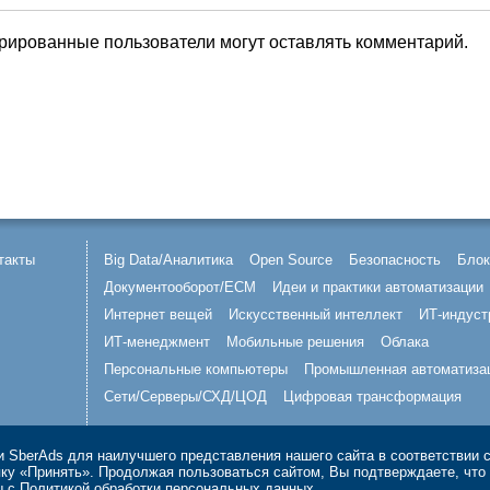
трированные пользователи могут оставлять комментарий.
такты
Big Data/Аналитика
Open Source
Безопасность
Блок
Документооборот/ECM
Идеи и практики автоматизации
Интернет вещей
Искусственный интеллект
ИТ-индуст
ИТ-менеджмент
Мобильные решения
Облака
Персональные компьютеры
Промышленная автоматиза
Сети/Серверы/СХД/ЦОД
Цифровая трансформация
 SberAds для наилучшего представления нашего сайта в соответствии 
опку «Принять». Продолжая пользоваться сайтом, Вы подтверждаете, чт
ы с
Политикой обработки персональных данных
.