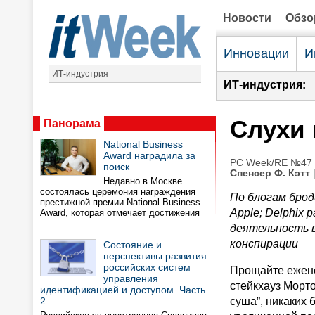
Новости
Обз
Инновации
И
ИТ-индустрия
ИТ-индустрия:
Слухи 
Панорама
National Business
Award наградила за
PC Week/RE №47 (
поиск
Спенсер Ф. Кэтт
|
Недавно в Москве
состоялась церемония награждения
По блогам бро
престижной премии National Business
Apple; Delphix 
Award, которая отмечает достижения
…
деятельность 
конспирации
Состояние и
перспективы развития
российских систем
Прощайте ежен
управления
стейкхауз Морто
идентификацией и доступом. Часть
2
суша”, никаких 