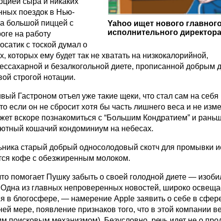
рцией сыра и никаких
ных поездок в Нью-
за большой пиццей с
Yahoo ищет нового главног
исполнительного директор
оге на работу
сатик с тоской думал о
 которых ему будет так не хватать на низкокалорийной,
бессахарной и безалкогольной диете, прописанной добрым 
ой строгой нотации.
ый Гастроном отъел уже такие щеки, что стал сам на себя 
что если он не сбросит хотя бы часть лишнего веса и не изм
ожет вскоре познакомиться с “Большим Кондратием” и рань
уютный кошачий кондоминиум на небесах.
льника старый добрый односолодовый скотч для промывки и
тся кофе с обезжиренным молоком.
что помогает Пушку забыть о своей голодной диете — изоби
 Одна из главных непроверенных новостей, широко освещ
я в блогосфере, — намерение Apple заявить о себе в сфер
йней мере, появление признаков того, что в этой компании в
м поисковым механизмом). Безусловно, речь идет не о про