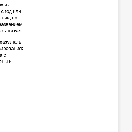
х из
 с год или
ании, но
 названием
рганизует.
разузнать
зирования:
а с
ены и