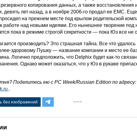
 резервного копирования данных, а также восстановления и
, девять лет назад, а в ноябре 2006-го продал ее EMC. Еще
 просидел на прежнем месте под крылом родительской комп
 к работе над новыми идеями. Его нынешнее творение под
ется пока в режиме строгой секретности — пока Юэ все не о
гается производить? Это страшная тайна. Все что удалось 
олее-здоровому Пушку — название компании и место ее ба
на. Логично предположить, что Delphix будет как-то связан
анения. Однако может оказаться, что у Юэ в рукаве припас
етня? Поделитесь ею с PC Week/Russian Edition по адресу:
k.ru
.
ь без изображений
ии