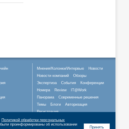
чейн
Мнения/Колонки/Интервью
Новости
Новости компаний
Обзоры
рия
Экспертиза
События
Конференции
Номера
Review
IT@Work
ция
Панорама
Современные решения
Темы
Блоги
Авторизация
Регистрация
с
Политикой обработки персональных
Подписывайтесь на нас
о были проинформированы об использовании
Принять