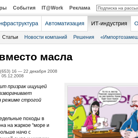
оры
События
IT@Work
Реклама
нфраструктура
Автоматизация
ИТ-индустрия
О
Статьи
Новости компаний
Решения
«Импортозамещ
вместо масла
653) 16 — 22 декабря 2008
 05.12.2008
дит призрак ищущей
разворачивает
в режиме строгой
едельные походы в
на на жаркое “море и
больше начо с