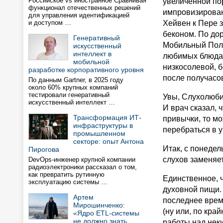
Российское vs иностранное Сравнивая
увеличенной по
функционал отечественных решений
импровизирован
для управления идентификацией
и доступом …
Хейвен к Пере 
беконом. По дор
Генеративный
Мобильный Поло
искусственный
интеллект в
любимых блюдах,
мобильной
низкосолевой, 
разработке корпоративного уровня
после получасов
По данным Gartner, в 2025 году
около 60% крупных компаний
тестировали генеративный
Увы, Слухолюбив
искусственный интеллект …
И врач сказал, 
Трансформация ИТ-
привычки, то м
инфраструктуры в
перебраться в 
промышленном
секторе: опыт Антона
Итак, с понеде
Пирогова
слухов заменяе
DevOps-инженер крупной компании
радиоэлектроники рассказал о том,
как превратить рутинную
Единственное, 
эксплуатацию системы …
духовной пищи.
Артем
последнее врем
Мирошинченко:
(ну или, по кра
«Ядро ETL-системы
не должно знать
работы над неки