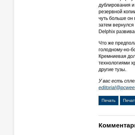
дублирования и
резервной копии
чуть больше он
затем вернулся
Delphix развива
Что же предпола
голодному-но-б
Кремниевая доли
технологиями хр
другие тузы.
У вас есть спл
editorial@pcwee
Печать
Печат
Комментар