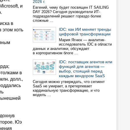
2026 г.
icrosoft, и
Евгений, чему будет посвящен IT SAILING
DAY 2026? Сегодня руководители ИТ-
.
подразделений решают гораздо более
сложные …
иска в
IDC: как ИИ меняет тренды
 этом хоть
цифровой трансформации
Мария Ягнюк — аналитик-
ммным
исследователь IDC в области
данных и аналитики, обсуждает
в корпоративном блоге …
IDC: поставщик агентов или
арда;
функций для агентов —
выбор, стоящий перед
отолками в
каждым вендором SaaS
лн. долл.,
Сегодня можно утверждать, что сегмент
поддались
SaaS не умирает, а претерпевает
кардинальную трансформацию, и что
ть
модель …
 нынешней
едохнув
второе. Юэ
нения