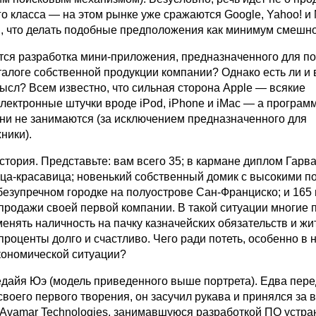
о класса — на этом рынке уже сражаются Google, Yahoo! и M
, что делать подобные предположения как минимум смешно
тся разработка мини-приложения, предназначенного для по
алоге собственной продукции компании? Однако есть ли и в
ысл? Всем известно, что сильная сторона Apple — всякие
лектронные штучки вроде iPod, iPhone и iMac — а програ
ни не занимаются (за исключением предназначенного для
ники).
история. Представьте: вам всего 35; в кармане диплом Гарв
ца-красавица; новенький собственный домик с высокими п
безупречном городке на полуострове Сан-Франциско; и 165 м
продажи своей первой компании. В такой ситуации многие 
енять наличность на пачку казначейских обязательств и жи
проценты долго и счастливо. Чего ради потеть, особенно в
кономической ситуации?
едайя Юэ (модель приведенного выше портрета). Едва пер
воего первого творения, он засучил рукава и принялся за 
Avamar Technologies, занимавшуюся разработкой ПО устра