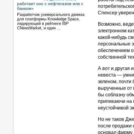
работает оно с нефтегазом или с
потребительског
банком»
Спенсер уверен
Разработчик универсального движка
для платформы Knowledge Space,
лидирующей в рейтинге IBP
Возможно, веде
CNewsMarket, и один …
электронном кат
какой-нибудь см
персональные э
обеспечением о
собственной тех
А вот и другая 
невеста — умни
зеленом, почти 
вырученные от 
бы соблазну обм
припеваючи на 
неустойчивой э
Но не таков Дж
после продажи с
основал фирму 