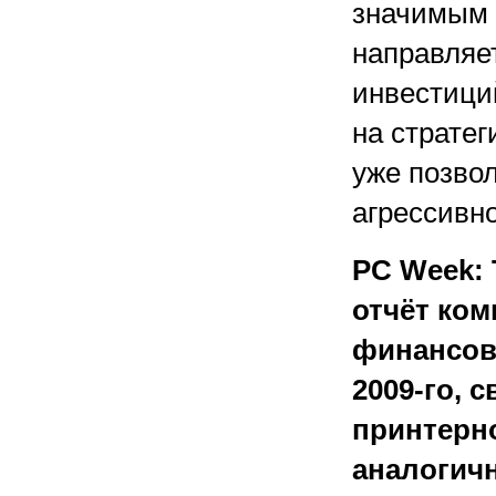
значимым 
направляе
инвестиций
на стратег
уже позвол
агрессивн
PC Week:
отчёт ком
финансово
2009-го, 
принтерн
аналогич