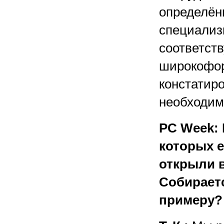
определён
специализ
соответст
широкофор
констатиро
необходимо
PC Week:
которых е
открыли 
Собирает
примеру?