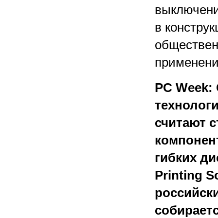
выключени
в констру
обществен
применени
PC Week:
технолог
считают 
компонент
гибких ди
Printing S
российски
собираетс