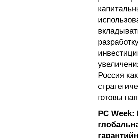
капитальны
использов
вкладыват
разработк
инвестици
увеличени
Россия как
стратегиче
готовы на
PC Week: 
глобальна
гарантий