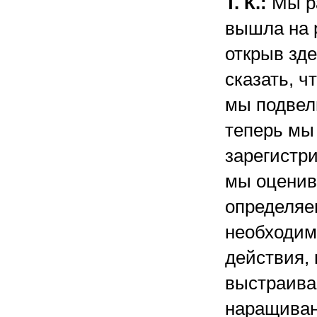
Т. К.:
Мы ра
вышла на р
открыв зд
сказать, ч
мы подвел
теперь мы
зарегистри
мы оценив
определяем
необходим
действия,
выстраива
наращиван