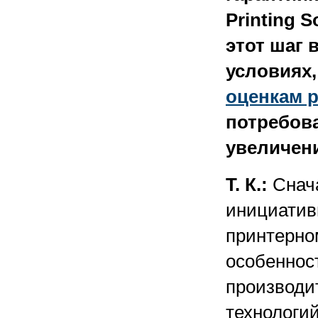
Printing 
этот шаг
условиях,
оценкам 
потребова
увеличен
Т. К.:
Снача
инициативы
принтерно
особеннос
производи
технологи