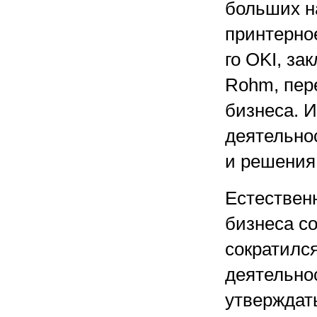
больших н
принтерное
го OKI, з
Rohm, пер
бизнеса. И
деятельно
и решения
Естественн
бизнеса с
сократилс
деятельнос
утверждать