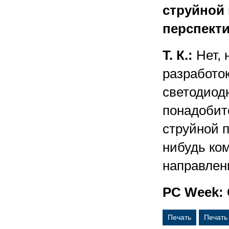
струйной
перспект
Т. К.:
Нет, 
разработо
светодиодн
понадобит
струйной п
нибудь ко
направлен
PC Week: 
Печать
Печать