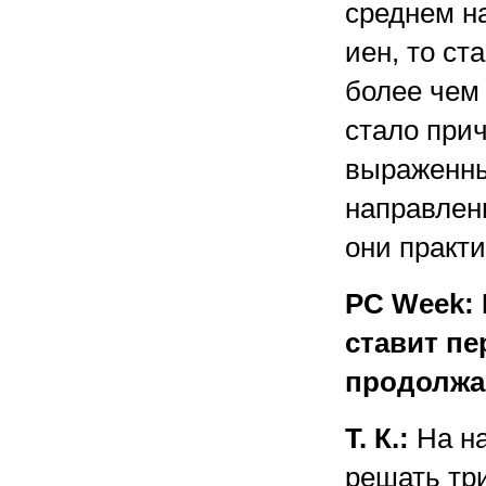
среднем на
иен, то ст
более чем
стало при
выраженны
направлен
они практи
PC Week:
ставит пе
продолжа
Т. К.:
На на
решать тр