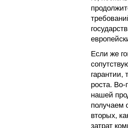
продолжит
требовани
государст
европейски
Если же г
сопутству
гарантии, 
роста. Во-
нашей про
получаем о
вторых, к
затрат ко