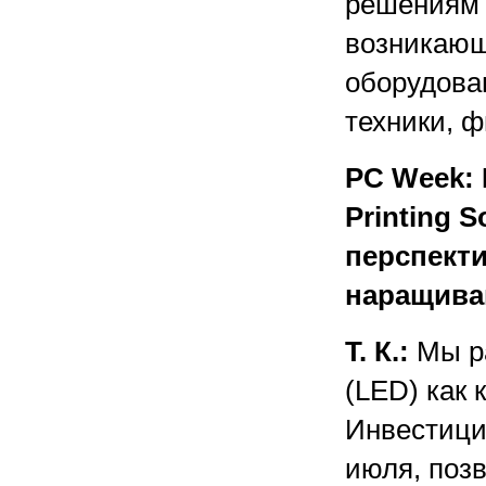
решениям д
возникающ
оборудова
техники, ф
PC Week: 
Printing 
перспект
наращива
Т. К.:
Мы ра
(LED) как
Инвестици
июля, позв