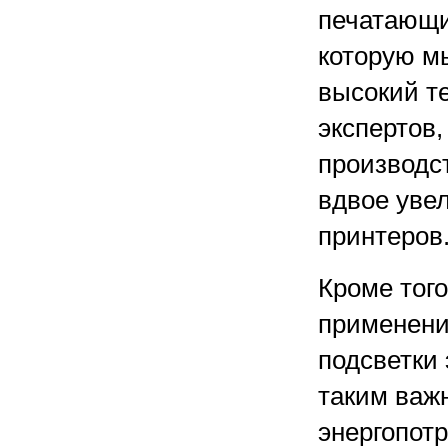
печатающи
которую м
высокий т
экспертов,
производс
вдвое уве
принтеров
Кроме того
применени
подсветки
таким важ
энергопот