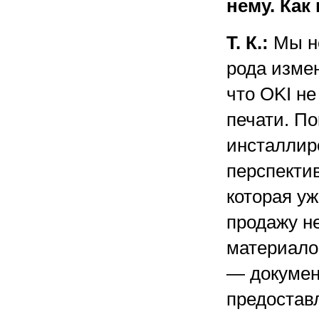
нему. Как
Т. К.:
Мы не
рода измен
что OKI не
печати. П
инсталлир
перспекти
которая у
продажу н
материалов
— докумен
предостав