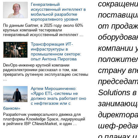
сокращени
Генеративный
искусственный интеллект в
поставщи
мобильной разработке
корпоративного уровня
от продаж
По данным Gartner, в 2025 году около 60%
крупных компаний тестировали
генеративный искусственный интеллект …
оборудова
Трансформация ИТ-
компании 
инфраструктуры в
промышленном секторе:
положител
опыт Антона Пирогова
DevOps-инженер крупной компании
страну вп
радиоэлектроники рассказал о том, как
превратить рутинную эксплуатацию системы
…
председат
Артем Мирошинченко:
Solutions
«Ядро ETL-системы не
должно знать работает оно
занимающ
с нефтегазом или с
банком»
директора
Разработчик универсального движка для
платформы Knowledge Space, лидирующей
в рейтинге IBP CNewsMarket, и один …
шеф-реда
о планах 