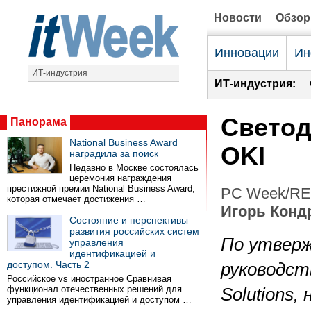
Новости
Обзо
Инновации
Ин
ИТ-индустрия
ИТ-индустрия:
Свето
Панорама
National Business Award
OKI
наградила за поиск
Недавно в Москве состоялась
церемония награждения
престижной премии National Business Award,
PC Week/RE 
которая отмечает достижения …
Игорь Конд
Состояние и перспективы
развития российских систем
По утвер
управления
идентификацией и
доступом. Часть 2
руководств
Российское vs иностранное Сравнивая
функционал отечественных решений для
Solutions,
управления идентификацией и доступом …