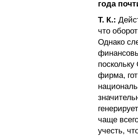
года почти
Т. К.:
Дейст
что оборо
Однако сле
финансовы
поскольку 
фирма, го
националь
значитель
генерируе
чаще всего
учесть, чт