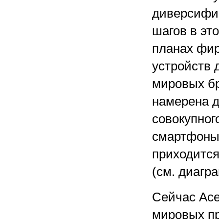
диверсифик
шагов в эт
планах фир
устройств 
мировых бр
намерена д
совокупног
смартфоны.
приходится
(см. диагр
Сейчас Ace
мировых пр