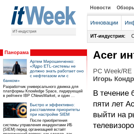
Новости
Обзор
Инновации
Инф
ИТ-индустрия
ИТ-индустрия:
С
Acer и
Панорама
Артем Мирошинченко:
«Ядро ETL-системы не
PC Week/RE 
должно знать работает оно
с нефтегазом или с
Игорь Конд
банком»
Разработчик универсального движка для
платформы Knowledge Space, лидирующей
В течение
в рейтинге IBP CNewsMarket, и один …
пяти лет A
Быстро и эффективно:
расставляем приоритеты
выйти на р
при настройке SIEM
После приобретения
телевизоро
системы управления инцидентами ИБ
(SIEM) перед организацией встаёт
практический вопрос: как сделать так …