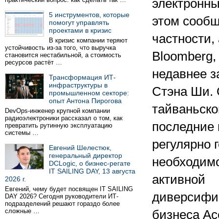
электронны
5 инструментов, которые
этом сообщ
помогут управлять
проектами в кризис
частности,
В кризис компании теряют
устойчивость из-за того, что выручка
Bloomberg,
становится нестабильной, а стоимость
ресурсов растёт …
недавнее з
Трансформация ИТ-
инфраструктуры в
Стэна Ши. 
промышленном секторе:
опыт Антона Пирогова
тайваньск
DevOps-инженер крупной компании
радиоэлектроники рассказал о том, как
последние 
превратить рутинную эксплуатацию
системы …
регулярно 
Евгений Шелестюк,
генеральный директор
необходим
DCLogic, о бизнес-регате
IT SAILING DAY, 13 августа
активной
2026 г.
Евгений, чему будет посвящен IT SAILING
диверсифи
DAY 2026? Сегодня руководители ИТ-
подразделений решают гораздо более
сложные …
бизнеса Ac