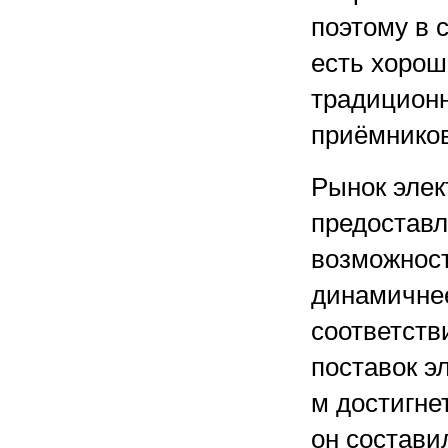
поэтому в 
есть хорош
традицион
приёмников
Рынок элект
предостав
возможност
динамичнее
соответств
поставок э
м достигнет
он составил