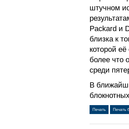
штучном ис
результатам
Packard и 
близка к т
которой её
более что 
среди пяте
В ближайши
блокнотных
Печать
Печать 