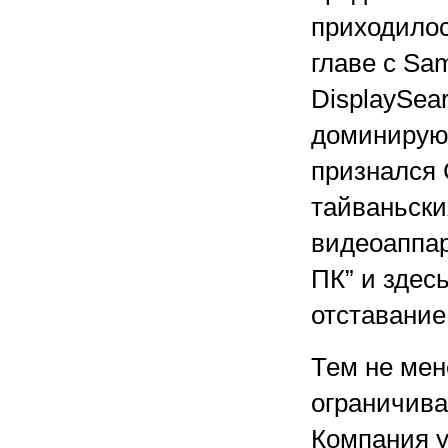
приходилос
главе с Sam
DisplaySear
доминируют
признался 
тайваньски
видеоаппар
ПК” и здес
отставание
Тем не мен
ограничив
Компания 