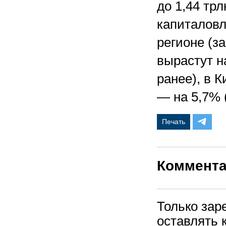
до 1,44 тр
капиталовл
регионе (з
вырастут н
ранее), в 
— на 5,7% 
Печать
Коммент
Только зар
оставлять 