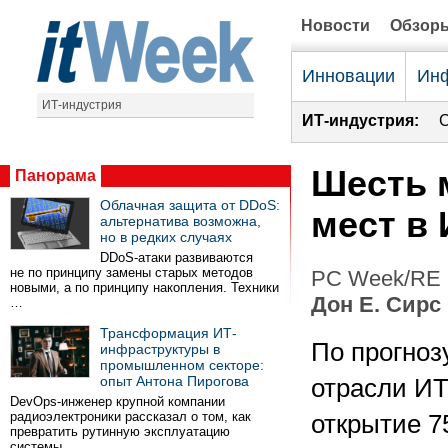
Новости
Обзор
Инновации
Инф
ИТ-индустрия
ИТ-индустрия:
С
Шесть 
Панорама
Облачная защита от DDoS:
мест в 
альтернатива возможна,
но в редких случаях
DDoS-атаки развиваются
не по принципу замены старых методов
PC Week/RE 
новыми, а по принципу накопления. Техники
Дон Е. Сирс
…
Трансформация ИТ-
По прогноз
инфраструктуры в
промышленном секторе:
опыт Антона Пирогова
отрасли ИТ 
DevOps-инженер крупной компании
радиоэлектроники рассказал о том, как
открытие 7
превратить рутинную эксплуатацию
системы …