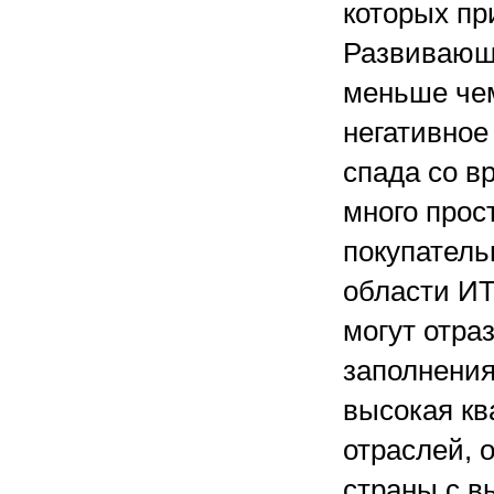
которых пр
Развивающи
меньше че
негативное
спада со в
много прос
покупатель
области ИТ
могут отра
заполнения
высокая кв
отраслей, 
страны с в