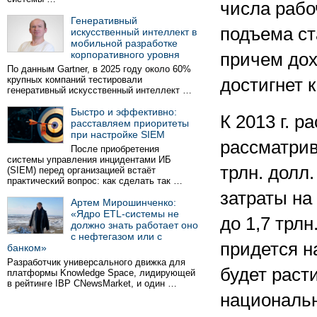
числа рабо
Генеративный
подъема ст
искусственный интеллект в
мобильной разработке
корпоративного уровня
причем дох
По данным Gartner, в 2025 году около 60%
крупных компаний тестировали
достигнет к
генеративный искусственный интеллект …
Быстро и эффективно:
К 2013 г. р
расставляем приоритеты
при настройке SIEM
рассматрив
После приобретения
системы управления инцидентами ИБ
трлн. долл
(SIEM) перед организацией встаёт
практический вопрос: как сделать так …
затраты на 
Артем Мирошинченко:
«Ядро ETL-системы не
до 1,7 трлн
должно знать работает оно
с нефтегазом или с
придется н
банком»
Разработчик универсального движка для
будет раст
платформы Knowledge Space, лидирующей
в рейтинге IBP CNewsMarket, и один …
национальн