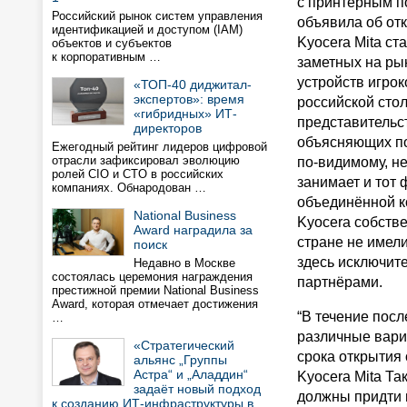
с принтерным п
Российский рынок систем управления
объявила об от
идентификацией и доступом (IAM)
Kyocera Mita ст
объектов и субъектов
к корпоративным …
заметных на ры
устройств игро
«ТОП-40 диджитал-
экспертов»: время
российской сто
«гибридных» ИТ-
представительст
директоров
объясняющих по
Ежегодный рейтинг лидеров цифровой
отрасли зафиксировал эволюцию
по-видимому, н
ролей CIO и CTO в российских
занимает и тот 
компаниях. Обнародован …
объединённой ко
National Business
Kyocera собств
Award наградила за
стране не имел
поиск
здесь исключит
Недавно в Москве
состоялась церемония награждения
партнёрами.
престижной премии National Business
Award, которая отмечает достижения
“В течение пос
…
различные вари
«Стратегический
срока открытия
альянс „Группы
Астра“ и „Аладдин“
Kyocera Mita Та
задаёт новый подход
должны придти 
к созданию ИТ-инфраструктуры в