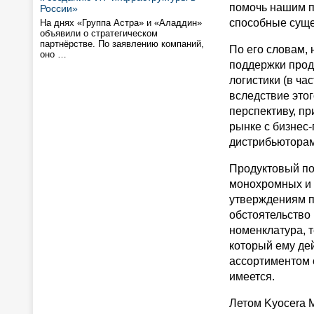
помочь нашим п
России»
способные сущес
На днях «Группа Астра» и «Аладдин»
объявили о стратегическом
партнёрстве. По заявлению компаний,
По его словам,
оно …
поддержки прод
логистики (в ча
вследствие это
перспективу, п
рынке с бизнес
дистрибьюторам
Продуктовый по
монохромных и 
утверждениям п
обстоятельство 
номенклатура, т
который ему дей
ассортиментом 
имеется.
Летом Kyocera 