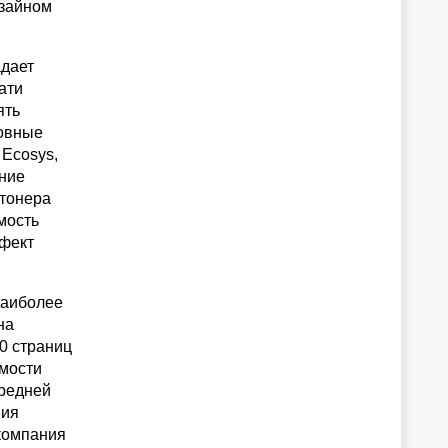
изайном
адает
ати
ять
новные
Ecosys,
ение
 тонера
мость
ффект
наиболее
на
0 страниц
имости
средней
ния
 компания