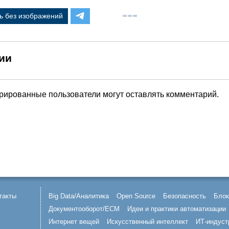
ь без изображений
ии
трированные пользователи могут оставлять комментарий.
такты
Big Data/Аналитика
Open Source
Безопасность
Блок
Документооборот/ECM
Идеи и практики автоматизации
Интернет вещей
Искусственный интеллект
ИТ-индуст