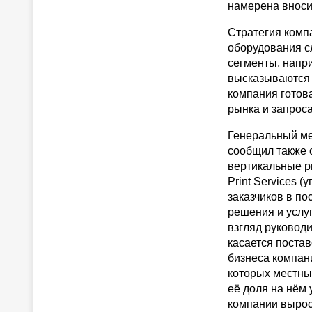
намерена вноси
Стратегия комп
оборудования с
сегменты, напр
высказываются 
компания готова
рынка и запрос
Генеральный ме
сообщил также 
вертикальные р
Print Services 
заказчиков в по
решения и услуг
взгляд руководи
касается постав
бизнеса компани
которых местны
её доля на нём 
компании вырос