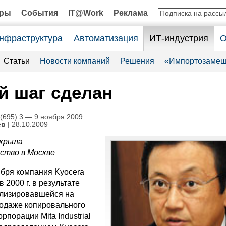
оры
События
IT@Work
Реклама
нфраструктура
Автоматизация
ИТ-индустрия
О
Статьи
Новости компаний
Решения
«Импортозамещ
й шаг сделан
695) 3 — 9 ноября 2009
ев
| 28.10.2009
ткрыла
ство в Москве
ября компания Kyocera
в 2000 г. в результате
ализировавшейся на
родаже копировального
рпорации Mita Industrial