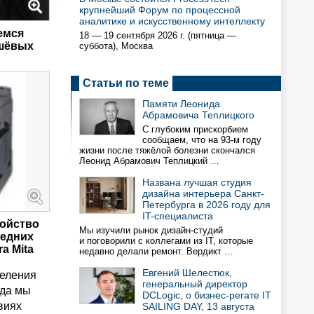
крупнейший Форум по процессной
аналитике и искусственному интеллекту
емся
18 — 19 сентября 2026 г. (пятница —
ешёвых
суббота), Москва
Статьи по теме
Памяти Леонида
Абрамовича Теплицкого
С глубоким прискорбием
сообщаем, что на 93-м году
жизни после тяжёлой болезни скончался
Леонид Абрамович Теплицкий …
Названа лучшая студия
дизайна интерьера Санкт-
Петербурга в 2026 году для
IT-специалиста
ойство
Мы изучили рынок дизайн-студий
ледних
и поговорили с коллегами из IT, которые
a Mita
недавно делали ремонт. Вердикт …
Евгений Шелестюк,
деления
генеральный директор
гда мы
DCLogic, о бизнес-регате IT
виях
SAILING DAY, 13 августа