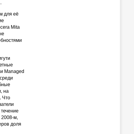
.
м для её
ие
cera Mita
не
ребностями
игути
ретные
ли Managed
 среди
обные
, на
. Что
затели
 течение
 2008-м,
еров доля