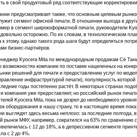
ть в свой продуктовый ряд соответствующие корректировки
ании предусматривает также, что основным целевым рынко
лужит сегмент офисной печати. В отношении выхода в друг
имер в сегмент широкоформатной печати, руководители Kyo
довольно осторожно. По их словам, в технологическом пла
 к этому, однако такого рода шаги будут определяться пот
ами бизнес-партнёров.
неджер Kyocera Mita по международным продажам Сё Тан
о возможностях компании по поставке нацеленных на конк
ынки решений для печати и предоставлению услуг по моде
(управление инфраструктурой печати), популярность которой
следние годы постепенно растёт. В некоторых странах под
и компания уже предоставляет, но российский рынок печати
телей Kyocera Mita, пока не дозрел до необходимого уровня
ок оборудования в нашу страну, то в настоящее время пока
и выглядят здесь весьма неплохо: за последние полгода, в
й рынок МФУ, например, сократился на 63% по сравнению с
увеличилась с 12 до 18%, а в депрессивном сегменте принт
ла с 2 до 4%.