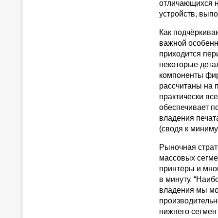
отличающихся н
устройств, выпо
Как подчёркива
важной особенно
приходится пер
некоторые дета
компоненты фир
рассчитаны на 
практически вс
обеспечивает п
владения печат
(сводя к миниму
Рыночная страт
массовых сегмен
принтеры и мно
в минуту. “Наи
владения мы мо
производительно
нижнего сегмен