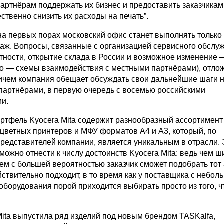
артнёрам поддержать их бизнес и предоставить заказчикам
твенно снизить их расходы на печать”.
 на первых порах московский офис станет выполнять только
аж. Вопросы, связанные с организацией сервисного обслу
стности, открытие склада в России и возможное изменение 
го — схемы взаимодействия с местными партнёрами), отло
ричем компания обещает обсуждать свои дальнейшие шаги 
-партнёрами, в первую очередь с восемью российскими
и.
ртфель Kyocera Mita содержит разнообразный ассортимент
цветных принтеров и МФУ форматов A4 и A3, который, по
редставителей компании, является уникальным в отрасли. 
можно отнести к числу достоинств Kyocera Mita: ведь чем ш
ем с большей вероятностью заказчик сможет подобрать тот 
ствительно подходит, в то время как у поставщика с небол
оборудования порой приходится выбирать просто из того, ч
Mita выпустила ряд изделий под новым брендом TASKalfa,