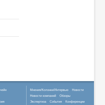
чейн
Мнения/Колонки/Интервью
Новости
Новости компаний
Обзоры
рия
Экспертиза
События
Конференции