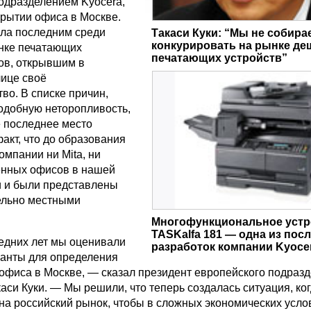
одразделением Kyocera,
крытии офиса в Москве.
ала последним среди
Такаси Куки: “Мы не собира
конкурировать на рынке д
нке печатающих
печатающих устройств”
ков, открывшим в
лице своё
во. В списке причин,
добную неторопливость,
е последнее место
факт, что до образования
мпании ни Mita, ни
енных офисов в нашей
и и были представлены
ельно местными
Многофункциональное устр
TASKalfa 181 — одна из пос
ледних лет мы оценивали
разработок компании Kyocer
анты для определения
 офиса в Москве, — сказал президент европейского подраз
каси Куки. — Мы решили, что теперь создалась ситуация, ко
на российский рынок, чтобы в сложных экономических усло