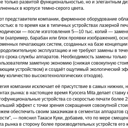
е только развитой функциональностью, но и элегантным д
лненных в корпусе темно-серого цвета.
ют представители компании, фирменное оборудование обл
стью: в то время как в типичных устройствах лазерной печ
иодически — после изготовления 5—10 тыс. копий — замен
ли (например, барабан или блок проявки изображения), ос
менных печатающих систем, созданных на базе концепции 
продолжительную эксплуатацию и не требуют замены в теч
его срока службы аппаратов. Необходимость замены только
ользователям заметную экономию (снижая совокупную стои
ающим устройством) и создаёт ощутимый экологический э
му количество высокотехнологических отходов).
егия компании исключает её присутствие в самых нижних, 
тах рынка: в настоящее время Kyocera Mita делает ставку 
гофункциональные устройства со скоростью печати более 2
больший эффект с точки зрения сокращения совокупной сто
жем обеспечить своим заказчикам в сегментах аппаратов 
сти”, — пояснил Такаси Куки, добавив, что по мере смеще
та рынка в сторону более производительных устройств его