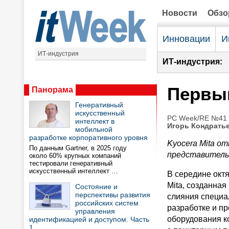
Новости
Обз
Инновации
И
ИТ-индустрия
ИТ-индустрия:
Первы
Панорама
Генеративный
искусственный
PC Week/RE №41 (
интеллект в
Игорь Кондрать
мобильной
разработке корпоративного уровня
Kyocera Mita о
По данным Gartner, в 2025 году
представитель
около 60% крупных компаний
тестировали генеративный
искусственный интеллект …
В середине окт
Mita, созданная 
Состояние и
перспективы развития
слияния специ
российских систем
разработке и п
управления
оборудования ко
идентификацией и доступом. Часть
1