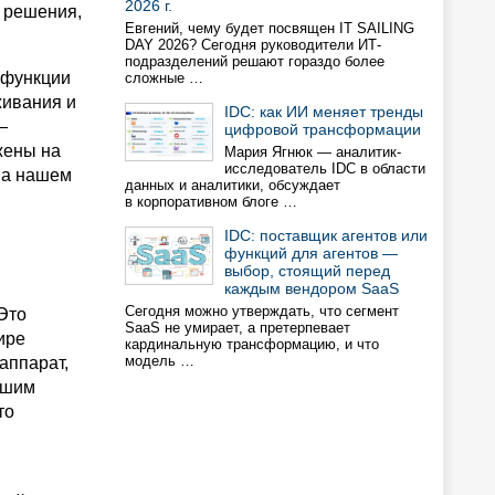
2026 г.
 решения,
Евгений, чему будет посвящен IT SAILING
DAY 2026? Сегодня руководители ИТ-
подразделений решают гораздо более
 функции
сложные …
живания и
IDC: как ИИ меняет тренды
—
цифровой трансформации
жены на
Мария Ягнюк — аналитик-
исследователь IDC в области
на нашем
данных и аналитики, обсуждает
в корпоративном блоге …
IDC: поставщик агентов или
функций для агентов —
выбор, стоящий перед
каждым вендором SaaS
Сегодня можно утверждать, что сегмент
Это
SaaS не умирает, а претерпевает
ире
кардинальную трансформацию, и что
модель …
аппарат,
ьшим
то