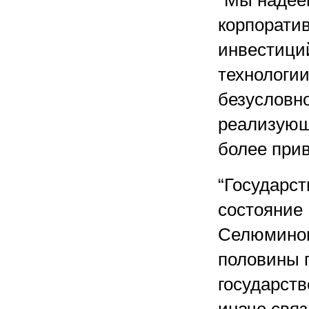
“Мы надее
корпорати
инвестици
технологи
безусловно
реализующ
более прив
“Государс
состояние
Селюминов
половины 
государств