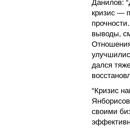
Данилов: 
кризис — п
прочности
выводы, см
Отношения
улучшились
дался тяже
восстановл
“Кризис н
Янборисов
своими би
эффективн