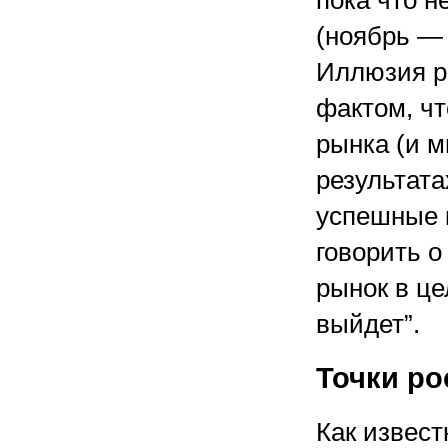
пока что н
(ноябрь — 
Иллюзия ре
фактом, ч
рынка (и м
результата
успешные 
говорить о
рынок в це
выйдет”.
Точки ро
Как извест