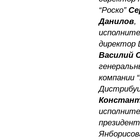
“Роско”
Се
Данилов
,
исполнит
директор 
Василий 
генеральн
компании 
Дистрибуц
Констант
исполните
президен
Янборисов