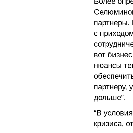
Более опр
Селюминов
партнеры. 
с приходо
сотруднич
вот бизнес
нюансы те
обеспечить
партнеру, 
дольше”.
“В условия
кризиса, о