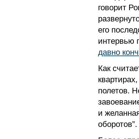
говорит Ро
развернуто
его послед
интервью 
давно конч
Как считае
квартирах,
полетов. Н
завоевание
и желанна
оборотов”.