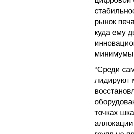
цифровой 
стабильно
рынок печа
куда ему д
инновацио
минимумы”
“Среди са
лидируют 
восстановл
оборудован
точках шка
аллокации