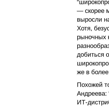
“широкопр
— скорее м
выросли н
Хотя, безу
рыночных 
разнообраз
добиться о
широкопро
же в более
Похожей т
Андреева: 
ИТ-дистри