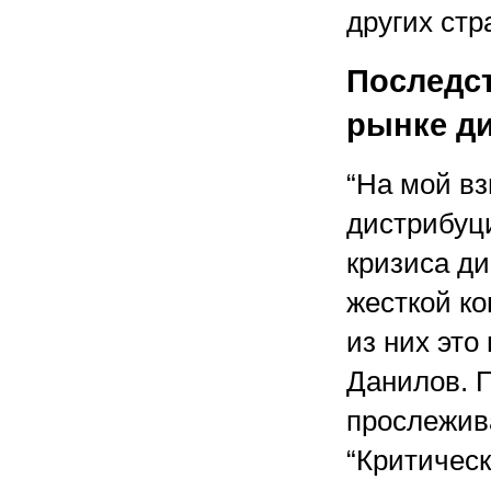
других стр
Последст
рынке д
“На мой в
дистрибуци
кризиса д
жесткой ко
из них это
Данилов. 
прослежив
“Критичес