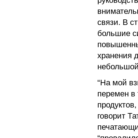
руководств
вниматель
связи. В с
большие с
повышенны
хранения 
небольшой
“На мой вз
перемен в
продуктов,
говорит Та
печатающих