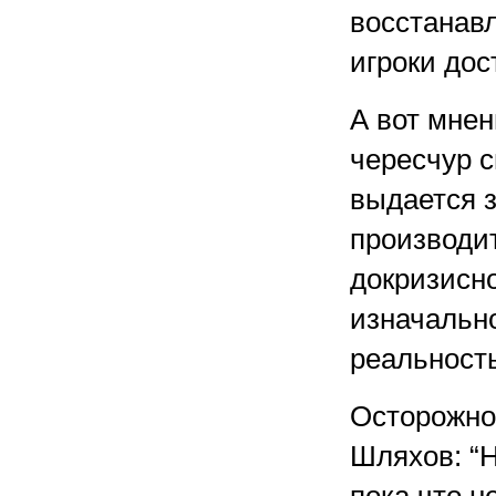
восстанав
игроки дос
А вот мнен
чересчур с
выдается 
производи
докризисно
изначально
реальность
Осторожно 
Шляхов: “Н