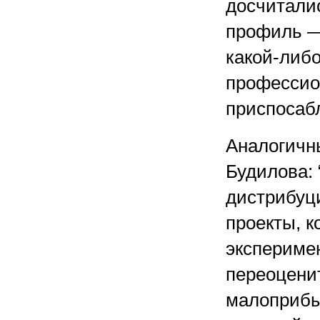
досчитали
профиль —
какой-либо
профессио
приспосабл
Аналогичны
Будилова: 
дистрибуц
проекты, к
эксперимен
переоценит
малоприбы