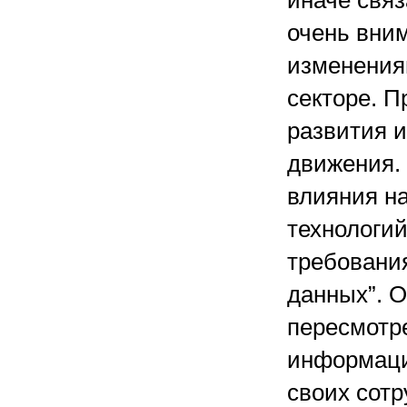
иначе свя
очень вни
изменения
секторе. П
развития 
движения.
влияния н
технологи
требовани
данных”. О
пересмотре
информаци
своих сотр