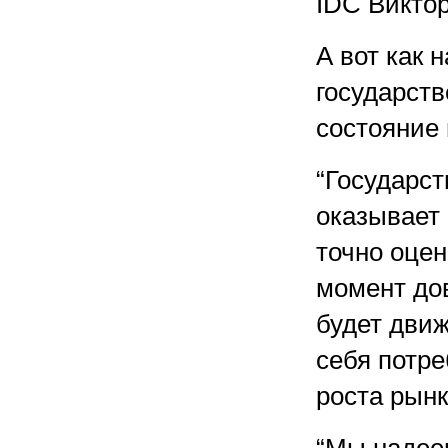
IDC Виктор
А вот как 
государст
состояние 
“Государст
оказывает 
точно оцен
момент дов
будет дви
себя потр
роста рынк