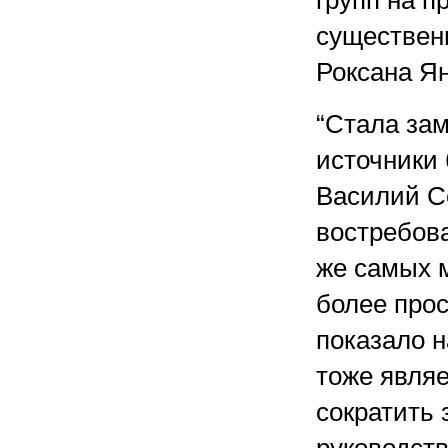
групп на п
существенн
Роксана Я
“Стала за
источники 
Василий С
востребов
же самых 
более про
показало н
тоже являе
сократить 