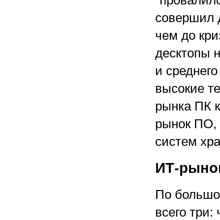
“провалилс
совершил 
чем до кри
десктопы н
и среднег
высокие т
рынка ПК к
рынок ПО, 
систем хра
ИТ-рынок
По большо
всего три: