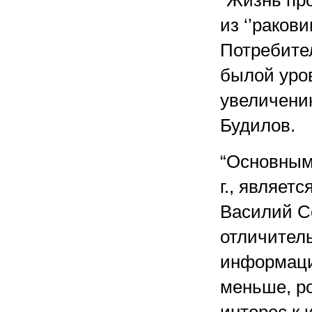
“Жизнь про
из ‘’ракови
Потребите
былой уров
увеличени
Будилов.
“Основным
г., являет
Василий С
отличител
информаци
меньше, ро