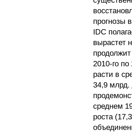
существен
восстанов
прогнозы в
IDC полага
вырастет 
продолжит 
2010-го по
расти в ср
34,9 млрд.
продемонс
среднем 19
роста (17,
объединен