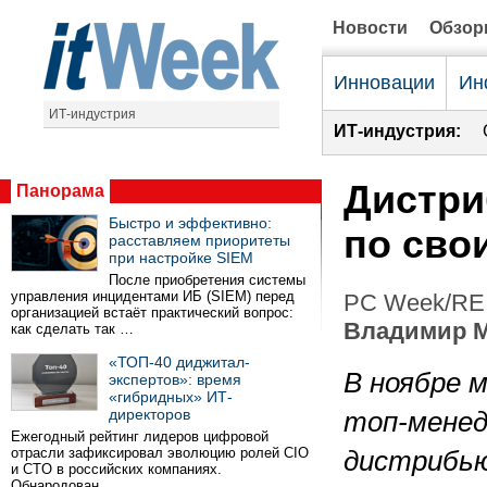
Новости
Обзо
Инновации
Ин
ИТ-индустрия
ИТ-индустрия:
Дистри
Панорама
Быстро и эффективно:
по сво
расставляем приоритеты
при настройке SIEM
После приобретения системы
управления инцидентами ИБ (SIEM) перед
PC Week/RE 
организацией встаёт практический вопрос:
Владимир 
как сделать так …
«ТОП-40 диджитал-
В ноябре 
экспертов»: время
«гибридных» ИТ-
директоров
топ-менед
Ежегодный рейтинг лидеров цифровой
отрасли зафиксировал эволюцию ролей CIO
дистрибь
и CTO в российских компаниях.
Обнародован …