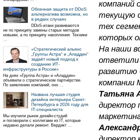
компаний 
Облачная защита от DDoS:
текущую 
альтернатива возможна, но
в редких случаях
тех сегме
DDoS-атаки развиваются
не по принципу замены старых методов
новыми, а по принципу накопления. Техники
которых о
…
На наши в
«Стратегический альянс
„Группы Астра“ и „Аладдин“
ответили 
задаёт новый подход к
созданию ИТ-
инфраструктуры в России»
развитию 
На днях «Группа Астра» и «Аладдин»
объявили о стратегическом партнёрстве.
компании M
По заявлению компаний, оно …
Татьяна 
Названа лучшая студия
дизайна интерьера Санкт-
директор 
Петербурга в 2026 году для
IT-специалиста
маркетин
Мы изучили рынок дизайн-студий
и поговорили с коллегами из IT, которые
недавно делали ремонт. Вердикт …
Александ
директор 