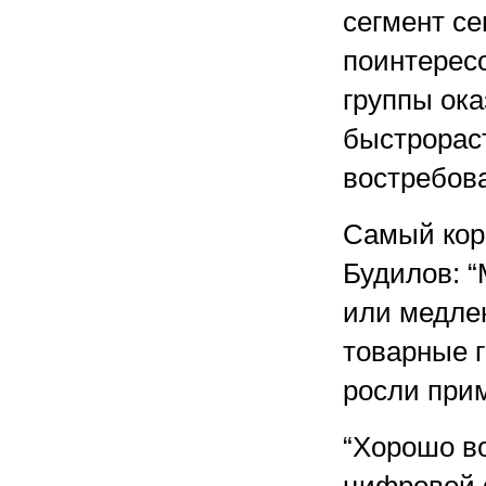
сегмент с
поинтересо
группы ок
быстрорас
востребов
Самый коро
Будилов: 
или медлен
товарные 
росли при
“Хорошо во