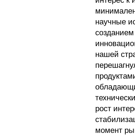
интерес к
минимален
научные ис
созданием
инновацион
нашей стра
перешагнул
продуктам
обладающи
техническ
рост интер
стабилиза
момент ры