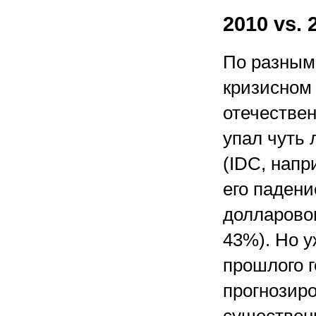
2010 vs. 
По разным
кризисном
отечестве
упал чуть 
(IDC, напр
его падени
долларово
43%). Но у
прошлого г
прогнозир