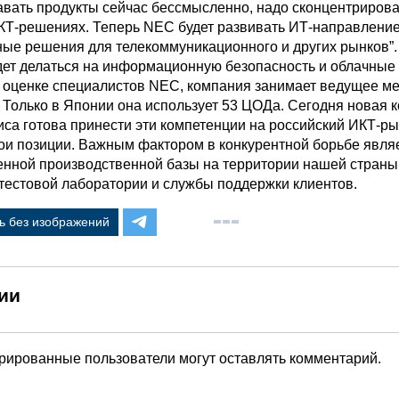
авать продукты сейчас бессмысленно, надо сконцентрирова
Т-решениях. Теперь NEC будет развивать ИТ-направление
ные решения для телекоммуникационного и других рынков”.
дет делаться на информационную безопасность и облачные
 оценке специалистов NEC, компания занимает ведущее ме
. Только в Японии она использует 53 ЦОДа. Сегодня новая 
иса готова принести эти компетенции на российский ИКТ-ры
вои позиции. Важным фактором в конкурентной борьбе явля
енной производственной базы на территории нашей страны
тестовой лаборатории и службы поддержки клиентов.
ь без изображений
ии
трированные пользователи могут оставлять комментарий.