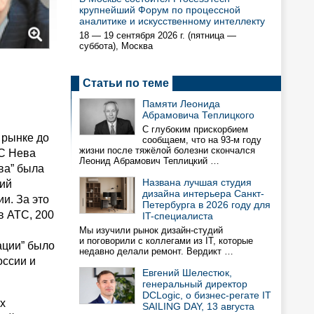
крупнейший Форум по процессной
аналитике и искусственному интеллекту
18 — 19 сентября 2026 г. (пятница —
суббота), Москва
Статьи по теме
Памяти Леонида
Абрамовича Теплицкого
С глубоким прискорбием
 рынке до
сообщаем, что на 93-м году
жизни после тяжёлой болезни скончался
EC Нева
Леонид Абрамович Теплицкий …
ва” была
Названа лучшая студия
ций
дизайна интерьера Санкт-
и. За это
Петербурга в 2026 году для
в АТС, 200
IT-специалиста
Мы изучили рынок дизайн-студий
и поговорили с коллегами из IT, которые
ации” было
недавно делали ремонт. Вердикт …
оссии и
Евгений Шелестюк,
генеральный директор
DCLogic, о бизнес-регате IT
х
SAILING DAY, 13 августа