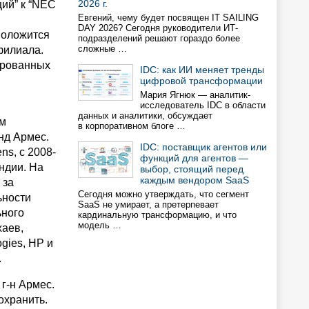
2026 г.
ий” к “NEC
Евгений, чему будет посвящен IT SAILING
DAY 2026? Сегодня руководители ИТ-
положится
подразделений решают гораздо более
сложные …
филиала.
ированных
IDC: как ИИ меняет тренды
цифровой трансформации
Мария Ягнюк — аналитик-
исследователь IDC в области
данных и аналитики, обсуждает
ым
в корпоративном блоге …
нд Армес.
IDC: поставщик агентов или
ns, с 2008-
функций для агентов —
ндии. На
выбор, стоящий перед
каждым вендором SaaS
 за
Сегодня можно утверждать, что сегмент
ьности
SaaS не умирает, а претерпевает
ьного
кардинальную трансформацию, и что
модель …
хаев,
gies, НР и
.
г-н Армес.
охранить.