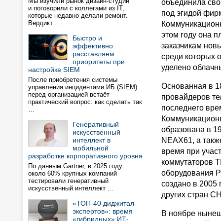
Мы изучили рынок дизайн-студий
объединила свои
и поговорили с коллегами из IT,
под эгидой фи
которые недавно делали ремонт.
Вердикт …
Коммуникационн
этом году она 
Быстро и
заказчикам нов
эффективно:
расставляем
среди которых 
приоритеты при
уделено облачн
настройке SIEM
После приобретения системы
Основанная в 1
управления инцидентами ИБ (SIEM)
перед организацией встаёт
провайдеров те
практический вопрос: как сделать так
последнего вре
…
Коммуникацион
Генеративный
образована в 1
искусственный
интеллект в
NEAX61, а также
мобильной
время при учас
разработке корпоративного уровня
коммутаторов T
По данным Gartner, в 2025 году
оборудования P
около 60% крупных компаний
тестировали генеративный
создано в 2005 
искусственный интеллект …
других стран СН
«ТОП-40 диджитал-
экспертов»: время
В ноябре нынеш
«гибридных» ИТ-