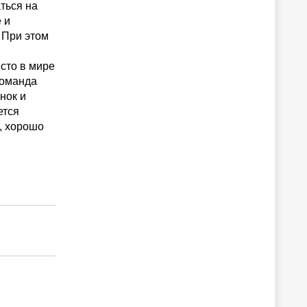
ться на
 и
 При этом
сто в мире
команда
нок и
ется
, хорошо