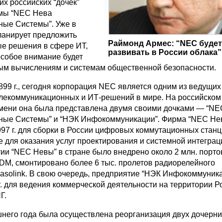
х российских “дочек”
рмы “NEC Нева
ые Системы”. Уже в
планирует предложить
Раймонд Армес: “NEC будет
ые решения в сфере ИТ,
развивать в России облака”
особое внимание будет
ым вычислениям и системам общественной безопасности.
899 г., сегодня корпорация NEC является одним из ведущих
лекоммуникационных и ИТ-решений в мире. На российском
мени она была представлена двумя своими дочками — “N
ные Системы” и “НЭК Инфокоммуникации”. Фирма “NEC Не
997 г. для сборки в России цифровых коммутационных стан
 для оказания услуг проектирования и системной интеграци
тии “NEC Невы” в стране было внедрено около 2 млн. порто
DM, смонтировано более 6 тыс. пролетов радиорелейного
asolink. В свою очередь, предприятие “НЭК Инфокоммуник
г. для ведения коммерческой деятельности на территории Р
Г.
него года была осуществлена реорганизация двух дочерни