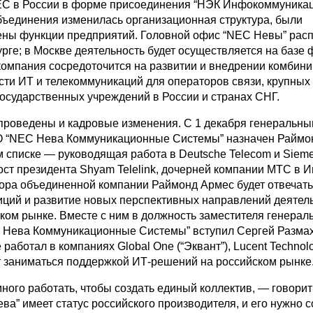
C в России в форме присоединения “НЭК Инфокоммуникац
объединения изменилась организационная структура, были
ны функции предприятий. Головной офис “NEC Невы” рас
рге; в Москве деятельность будет осуществляется на базе 
омпания сосредоточится на развитии и внедрении комбин
сти ИТ и телекоммуникаций для операторов связи, крупных
государственных учреждений в России и странах СНГ.
роведены и кадровые изменения. С 1 декабря генеральн
О “NEC Нева Коммуникационные Системы” назначен Раймо
 списке — руководящая работа в Deutsche Telecom и Sieme
ост президента Shyam Telelink, дочерней компании МТС в И
тора объединенной компании Раймонд Армес будет отвечать
иций и развитие новых перспективных направлений деятел
ком рынке. Вместе с ним в должность заместителя генерал
 Нева Коммуникационные Системы” вступил Сергей Разма
работал в компаниях Global One (“Эквант”), Lucent Technolo
т заниматься поддержкой ИТ-решений на российском рынке
ного работать, чтобы создать единый коллектив, — говорит 
а” имеет статус российского производителя, и его нужно с