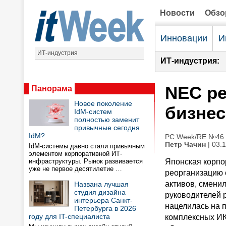
Новости
Обз
Инновации
И
ИТ-индустрия
ИТ-индустрия:
NEC ре
Панорама
Новое поколение
бизнес
IdM-систем
полностью заменит
привычные сегодня
IdM?
PC Week/RE №46 (
Петр Чачин
| 03.
IdM-системы давно стали привычным
элементом корпоративной ИТ-
инфраструктуры. Рынок развивается
Японская корп
уже не первое десятилетие …
реорганизацию 
активов, смени
Названа лучшая
студия дизайна
руководителей 
интерьера Санкт-
нацелилась на 
Петербурга в 2026
году для IT-специалиста
комплексных И