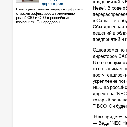
предприятий NE
директоров
Неве”. В ходе 
Ежегодный рейтинг лидеров цифровой
отрасли зафиксировал эволюцию
перераспределе
ролей CIO и CTO в российских
в Санкт-Петербу
компаниях. Обнародован …
Объединенная к
решений в обла
предприятий и 
Одновременно п
директором ЗА
В его послужном
го он занимал п
посту гендирек
укрепление поз
NEC на российс
директора “NEC
который раньше 
TIBCO. Он буде
“Нам придется м
— Ведь “NEC Нев