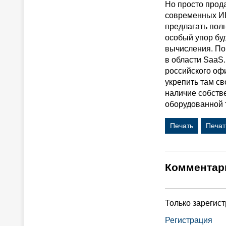
Но просто прод
современных ИК
предлагать пол
особый упор бу
вычисления. По
в области SaaS
российского оф
укрепить там с
наличие собств
оборудованной 
Печать
Печат
Комментар
Только зарегис
Регистрация