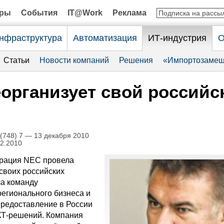
оры
События
IT@Work
Реклама
нфраструктура
Автоматизация
ИТ-индустрия
О
Статьи
Новости компаний
Решения
«Импортозамещ
организует свой российс
748) 7 — 13 декабря 2010
12.2010
орация NEC провела
своих российских
ла команду
регионального бизнеса и
предоставление в России
КТ-решений. Компания