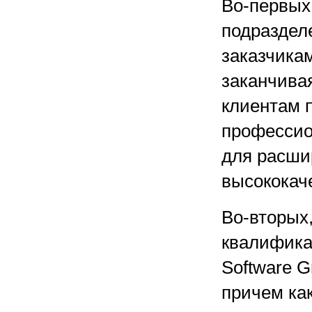
Во-первых
подразделе
заказчика
заканчива
клиентам п
профессио
для расши
высококач
Во-вторых
квалифика
Software G
причем как