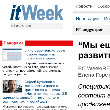
Новости
Обзо
Инновации
Ин
ИТ-индустрия
ИТ-индустрия:
“Мы ещ
Панорама
5 инструментов, которые
развит
помогут управлять
проектами в кризис
В кризис компании теряют
устойчивость из-за того, что выручка
PC Week/RE 
становится нестабильной, а стоимость
Елена Горе
ресурсов растёт …
Сергей Кузнецов о
Специфик
техническом долге в
критических системах:
«Никто не планировал 3,5
состоит в
миллиона записей — именно так и
возникает технический долг»
продвижен
Инженер-программист рассказывает о том,