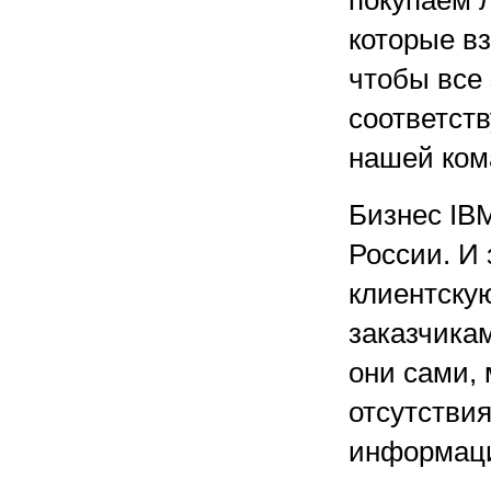
покупаем л
которые вз
чтобы все
соответст
нашей ком
Бизнес IBM
России. И
клиентскую
заказчика
они сами, 
отсутстви
информаци