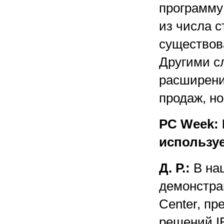
программу
из числа 
существов
Другими с
расширени
продаж, но
PC Week:
используе
Д. Р.:
В на
демонстрац
Center, п
решений I