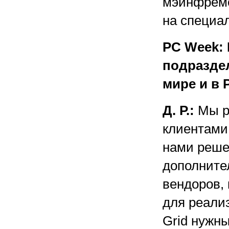
мэйнфремо
на специа
PC Week: 
подраздел
мире и в 
Д. Р.:
Мы р
клиентами
нами реше
дополните
вендоров,
для реали
Grid нужн