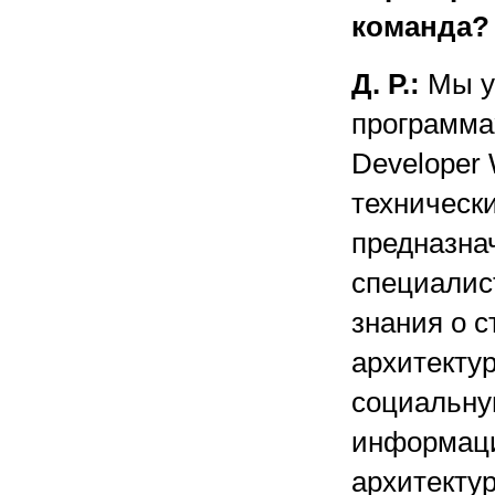
команда?
Д. Р.:
Мы уч
программах
Developer 
техническ
предназна
специалис
знания о с
архитектур
социальну
информаци
архитекту