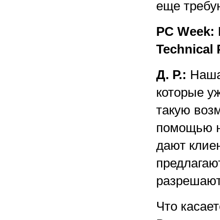
еще требу
PC Week: 
Technical
Д. Р.:
Наша 
которые у
такую воз
помощью н
дают клие
предлагаю
разрешают
Что касает