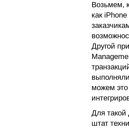
Возьмем, к
как iPhon
заказчикам
возможнос
Другой пр
Managemen
транзакци
выполняли
можем это
интегриро
Для такой
штат техн