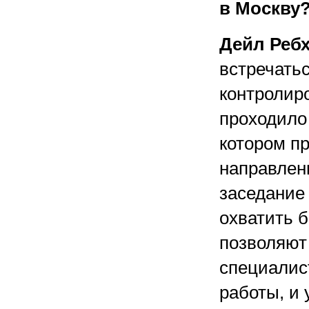
в Москву
Дейл Реб
встречать
контролиро
проходило 
котором п
направлени
заседание
охватить б
позволяют 
специалис
работы, и 