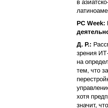
в азиатско
латиноаме
PC Week: 
деятельн
Д. Р.:
Рассм
зрения ИТ-
на опреде
тем, что з
перестрой
управлени
хотя пред
значит, чт