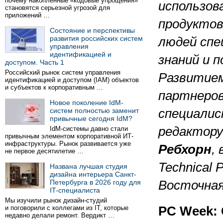
почему накопленные «кодовые упрощения»
использов
становятся серьезной угрозой для
приложений …
продукто
Состояние и перспективы
развития российских систем
людей спе
управления
идентификацией и
знаний и 
доступом. Часть 1
Российский рынок систем управления
Развитием
идентификацией и доступом (IAM) объектов
и субъектов к корпоративным …
партнеров
Новое поколение IdM-
систем полностью заменит
специалис
привычные сегодня IdM?
редактор
IdM-системы давно стали
привычным элементом корпоративной ИТ-
инфраструктуры. Рынок развивается уже
Ребхорн
,
не первое десятилетие …
Technical 
Названа лучшая студия
дизайна интерьера Санкт-
Петербурга в 2026 году для
Восточная
IT-специалиста
Мы изучили рынок дизайн-студий
и поговорили с коллегами из IT, которые
PC Week: 
недавно делали ремонт. Вердикт …