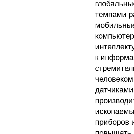
глобальны
темпами р
мобильные
компьютер
интеллекту
к информа
стремител
человеком
датчиками 
производи
ископаемы
приборов 
повышать 