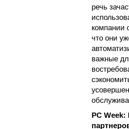
речь зача
использова
компании о
что они уж
автоматиз
важные дл
востребов
сэкономит
усовершенс
обслужива
PC Week: 
партнеров