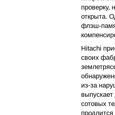
проверку, 
открыта. О
флэш-памя
компенсиро
Hitachi пр
своих фаб
землетряс
обнаружен
из-за нару
выпускает
сотовых те
продлится 