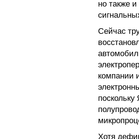
но также 
сигнальных
Сейчас тру
восстанов
автомобил
электропе
компании 
электронны
поскольку
полупрово
микропроц
Хотя дефи