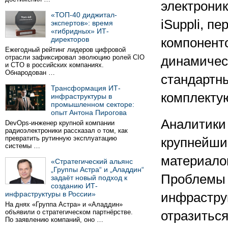
электрони
«ТОП-40 диджитал-
iSuppli, п
экспертов»: время
«гибридных» ИТ-
директоров
компонент
Ежегодный рейтинг лидеров цифровой
отрасли зафиксировал эволюцию ролей CIO
динамичес
и CTO в российских компаниях.
Обнародован …
стандартн
Трансформация ИТ-
комплекту
инфраструктуры в
промышленном секторе:
опыт Антона Пирогова
Аналитики 
DevOps-инженер крупной компании
радиоэлектроники рассказал о том, как
превратить рутинную эксплуатацию
крупнейши
системы …
материало
«Стратегический альянс
„Группы Астра“ и „Аладдин“
Проблемы 
задаёт новый подход к
созданию ИТ-
инфраструктуры в России»
инфрастру
На днях «Группа Астра» и «Аладдин»
объявили о стратегическом партнёрстве.
отразиться
По заявлению компаний, оно …