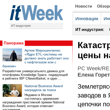
Новости
Обзо
Инновации
Ин
ИТ-индустрия
ИТ-индустрия:
Катаст
Панорама
Артем Мирошинченко:
цены н
«Ядро ETL-системы не
должно знать работает оно
с нефтегазом или с
банком»
PC Week/RE 
Разработчик универсального движка для
Елена Горе
платформы Knowledge Space, лидирующей
в рейтинге IBP CNewsMarket, и один …
Землетряс
National Business Award
наградила за поиск
заводов в
Недавно в Москве
состоялась церемония
награждения престижной премии National
цепочки по
Business Award, которая отмечает
достижения …