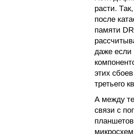
расти. Та
после кат
памяти DR
рассчитыва
даже если
компонент
этих сбоев
третьего к
А между т
связи с п
планшетов.
микросхем,