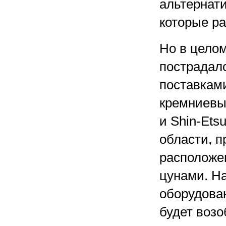
альтернати
которые р
Но в цело
пострадало
поставкам
кремниевы
и Shin-Ets
области, п
расположен
цунами. Н
оборудован
будет возо