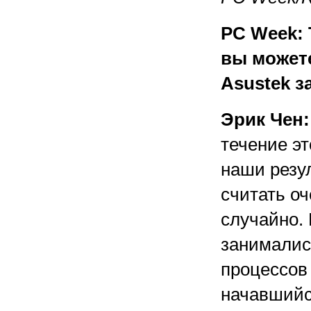
PC Week: 
вы может
Asustek з
Эрик Чен:
течение эт
наши резул
считать о
случайно. 
занималис
процессов 
начавшийся