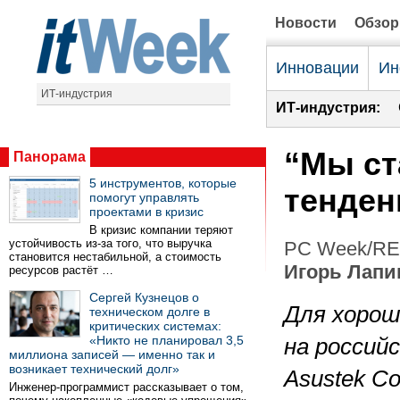
Новости
Обзо
Инновации
Ин
ИТ-индустрия
ИТ-индустрия:
“Мы ст
Панорама
5 инструментов, которые
тенден
помогут управлять
проектами в кризис
В кризис компании теряют
устойчивость из-за того, что выручка
PC Week/RE 
становится нестабильной, а стоимость
Игорь Лапи
ресурсов растёт …
Сергей Кузнецов о
Для хорош
техническом долге в
критических системах:
«Никто не планировал 3,5
на россий
миллиона записей — именно так и
возникает технический долг»
Asustek C
Инженер-программист рассказывает о том,