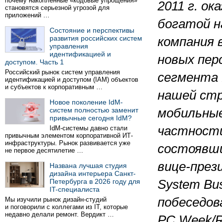
почему накопленные «кодовые упрощения»
2011 г. ок
становятся серьезной угрозой для
приложений …
богатой 
Состояние и перспективы
развития российских систем
компания 
управления
идентификацией и
новых пер
доступом. Часть 1
Российский рынок систем управления
сегмента 
идентификацией и доступом (IAM) объектов
и субъектов к корпоративным …
нашей стр
Новое поколение IdM-
систем полностью заменит
мобильные
привычные сегодня IdM?
частности
IdM-системы давно стали
привычным элементом корпоративной ИТ-
инфраструктуры. Рынок развивается уже
состоявши
не первое десятилетие …
вице-през
Названа лучшая студия
дизайна интерьера Санкт-
Петербурга в 2026 году для
System Bu
IT-специалиста
побеседов
Мы изучили рынок дизайн-студий
и поговорили с коллегами из IT, которые
недавно делали ремонт. Вердикт …
PC Week/