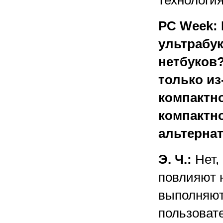
технология
PC Week: 
ультрабук
нетбуков?
только из
компактно
компактно
альтернат
Э. Ч.:
Нет,
повлияют н
выполняют
пользовате