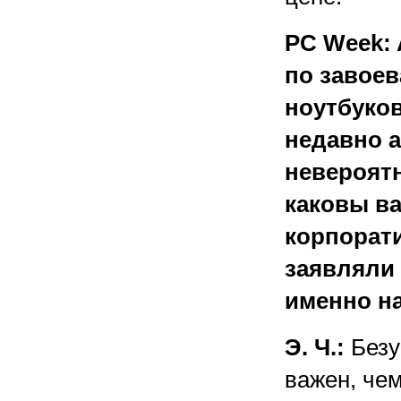
PC Week:
по завоев
ноутбуков
недавно 
невероятн
каковы в
корпорати
заявляли 
именно на
Э. Ч.:
Безу
важен, че