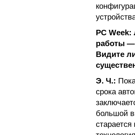
конфигурац
устройства
PC Week:
работы — 
Видите л
существе
Э. Ч.:
Пока
срока авт
заключает
большой в
старается 