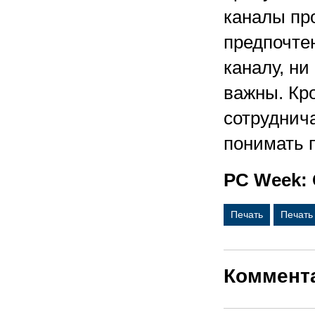
каналы пр
предпочте
каналу, ни
важны. Кр
сотруднич
понимать п
PC Week: 
Печать
Печать
Коммент