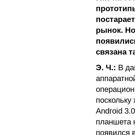
прототипы
постарает
рынок. Н
появилис
связана т
Э. Ч.:
В да
аппаратной
операцион
поскольку
Android 3.
планшета 
появился в