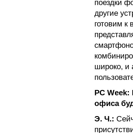
поездки фо
другие ус
готовим к 
представл
смартфоно
комбиниро
широко, и 
пользоват
PC Week: 
офиса бу
Э. Ч.:
Сейч
присутстви