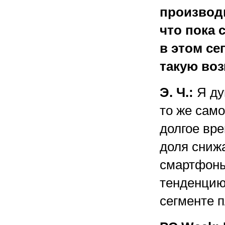
производи
что пока 
в этом се
такую во
Э. Ч.:
Я ду
то же само
долгое вре
доля снижа
смартфоны
тенденцию
сегменте 