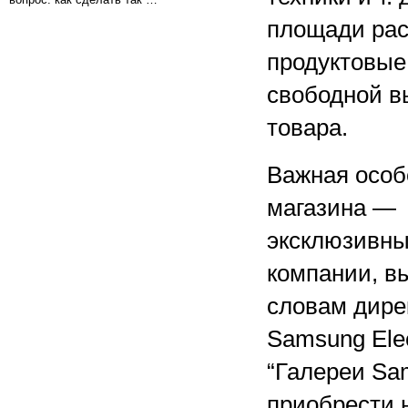
площади рас
продуктовые
свободной в
товара.
Важная особ
магазина —
эксклюзивны
компании, в
словам дире
Samsung Elec
“Галереи Sa
приобрести 