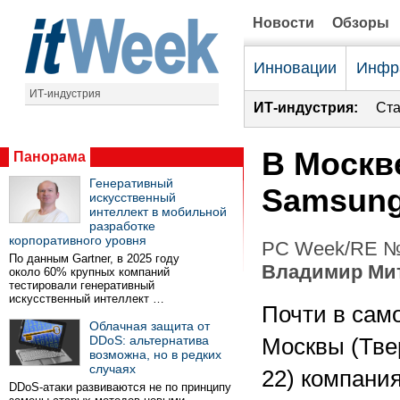
Новости
Обзоры
Инновации
Инфр
ИТ-индустрия
ИТ-индустрия:
Ста
В Москв
Панорама
Генеративный
Samsun
искусственный
интеллект в мобильной
разработке
корпоративного уровня
PC Week/RE №3
По данным Gartner, в 2025 году
Владимир Ми
около 60% крупных компаний
тестировали генеративный
искусственный интеллект …
Почти в сам
Облачная защита от
DDoS: альтернатива
Москвы (Тве
возможна, но в редких
случаях
22) компани
DDoS-атаки развиваются не по принципу