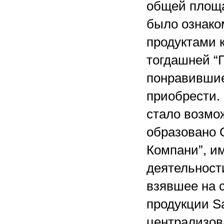
общей площа
было ознако
продуктами 
тогдашней “Г
понравившие
приобрести.
стало возмож
образовано 
Компани”, и
деятельност
взявшее на 
продукции Sa
централизов