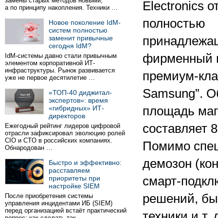
замены старых методов новыми,
Electronics 
а по принципу накопления. Техники …
полностью
Новое поколение IdM-
систем полностью
заменит привычные
принадлежа
сегодня IdM?
фирменный 
IdM-системы давно стали привычным
элементом корпоративной ИТ-
инфраструктуры. Рынок развивается
премиум-кла
уже не первое десятилетие …
Samsung”. 
«ТОП-40 диджитал-
экспертов»: время
«гибридных» ИТ-
площадь маг
директоров
составляет 8
Ежегодный рейтинг лидеров цифровой
отрасли зафиксировал эволюцию ролей
CIO и CTO в российских компаниях.
Помимо спе
Обнародован …
демозон (ко
Быстро и эффективно:
расставляем
приоритеты при
смарт-подкл
настройке SIEM
решений, бы
После приобретения системы
управления инцидентами ИБ (SIEM)
перед организацией встаёт практический
техники и т. 
вопрос: как сделать так …