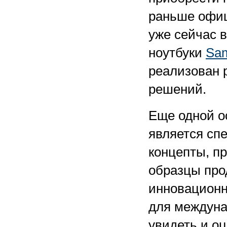
раньше офиц
уже сейчас 
ноутбуки
Sam
реализован 
решений.
Еще одной о
является сп
концепты, п
образцы про
инновационно
для междуна
увидеть и оц