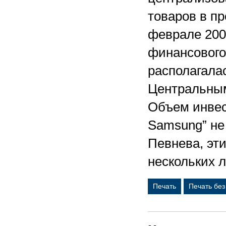
товаров в п
феврале 200
финансового 
располагалас
Центральным
Объем инвес
Samsung” не
Певнева, эти
нескольких л
Печать
Печать бе