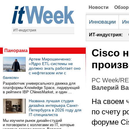
Новости
Обзо
Инновации
Ин
ИТ-индустрия
ИТ-индустрия:
Cisco 
Панорама
Артем Мирошинченко:
произв
«Ядро ETL-системы не
должно знать работает оно
с нефтегазом или с
банком»
PC Week/RE 
Разработчик универсального движка для
Валерий В
платформы Knowledge Space, лидирующей
в рейтинге IBP CNewsMarket, и один …
На своем 
Названа лучшая студия
дизайна интерьера Санкт-
Петербурга в 2026 году для
по счету р
IT-специалиста
форуме Ci
Мы изучили рынок дизайн-студий
и поговорили с коллегами из IT, которые