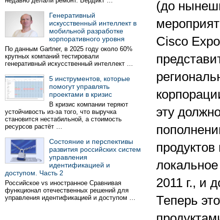
недавно делали ремонт. Вердикт …
(до нынешн
Генеративный
мероприят
искусственный интеллект в
мобильной разработке
Cisco Expo
корпоративного уровня
По данным Gartner, в 2025 году около 60%
представи
крупных компаний тестировали
генеративный искусственный интеллект …
региональ
5 инструментов, которые
помогут управлять
корпораци
проектами в кризис
В кризис компании теряют
эту должн
устойчивость из-за того, что выручка
становится нестабильной, а стоимость
ресурсов растёт …
пополнени
Состояние и перспективы
продуктов
развития российских систем
управления
локальное 
идентификацией и
доступом. Часть 2
2011 г., и
Российское vs иностранное Сравнивая
функционал отечественных решений для
Теперь эт
управления идентификацией и доступом …
продуктам