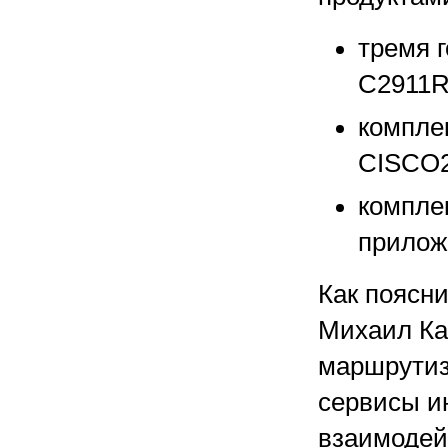
тремя 
C2911R
компле
CISCO2
компле
прилож
Как поясн
Михаил Ка
маршрутиз
сервисы и
взаимодей