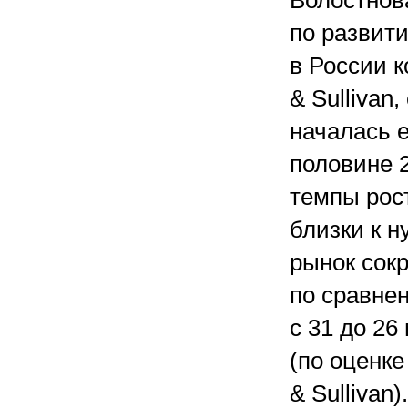
Волостнов
по развит
в России к
& Sullivan,
началась 
половине
темпы рос
близки к н
рынок сок
по сравне
с 31 до 26
(по оценке
& Sullivan).