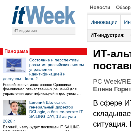
Новости
Обзо
Инновации
Ин
ИТ-индустрия
ИТ-индустрия:
ИТ-аль
Панорама
Состояние и перспективы
постав
развития российских систем
управления
идентификацией и
доступом. Часть 2
PC Week/RE 
Российское vs иностранное Сравнивая
Елена Горе
функционал отечественных решений для
управления идентификацией и доступом …
В сфере И
Евгений Шелестюк,
генеральный директор
DCLogic, о бизнес-регате IT
складывае
SAILING DAY, 13 августа
2026 г.
ситуация.
Евгений, чему будет посвящен IT SAILING