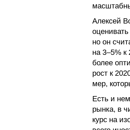
масштабны
Алексей В
оценивать
но он счи
на
3–5%
к
более опт
рост к
202
мер, котор
Есть и не
рынка, в ч
курс на и