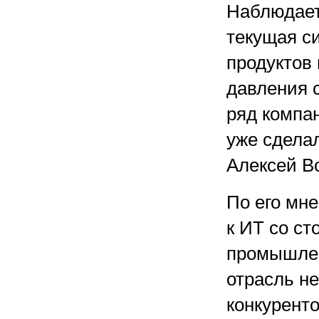
Наблюдает
текущая с
продуктов 
давления 
ряд компан
уже сделал
Алексей В
По его мн
к ИТ со ст
промышлен
отрасль не
конкурент