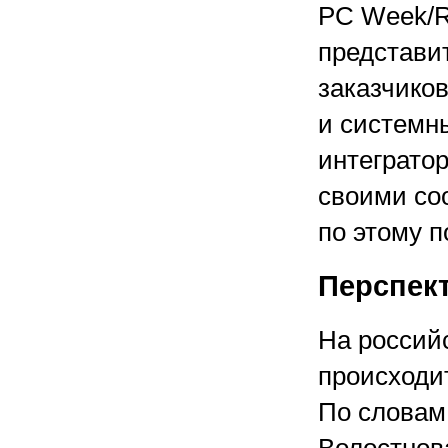
PC Week/R
представи
заказчико
и системн
интеграто
своими со
по этому п
Перспек
На россий
происходит
По словам