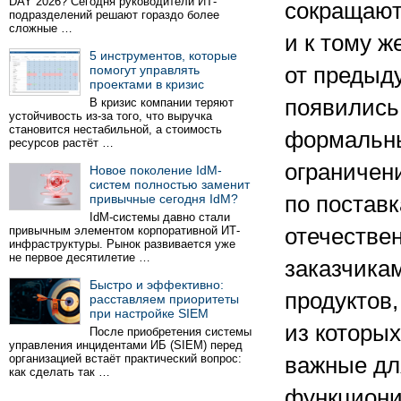
DAY 2026? Сегодня руководители ИТ-
сокращают
подразделений решают гораздо более
сложные …
и к тому ж
5 инструментов, которые
помогут управлять
от предыд
проектами в кризис
появились
В кризис компании теряют
устойчивость из-за того, что выручка
становится нестабильной, а стоимость
формальн
ресурсов растёт …
ограничен
Новое поколение IdM-
систем полностью заменит
привычные сегодня IdM?
по постав
IdM-системы давно стали
привычным элементом корпоративной ИТ-
отечестве
инфраструктуры. Рынок развивается уже
не первое десятилетие …
заказчика
Быстро и эффективно:
продуктов,
расставляем приоритеты
при настройке SIEM
из которых
После приобретения системы
управления инцидентами ИБ (SIEM) перед
организацией встаёт практический вопрос:
важные дл
как сделать так …
функциони