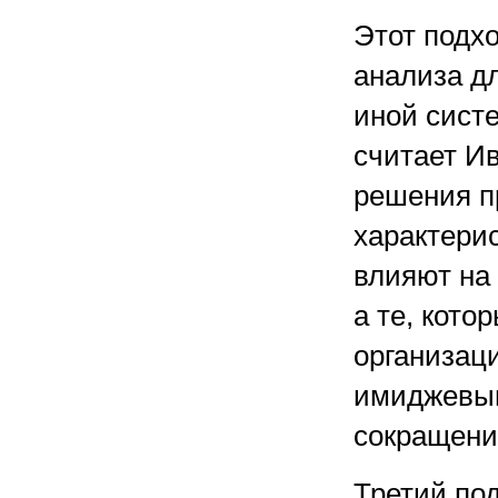
Этот подхо
анализа дл
иной систе
считает И
решения п
характери
влияют на 
а те, кот
организац
имиджевым
сокращени
Третий по