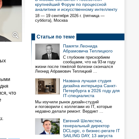
крупнейший Форум по процессной
аналитике и искусственному интеллекту
18 — 19 сентября 2026 г. (пятница —
суббота), Москва
Статьи по теме
Памяти Леонида
Абрамовича Теплицкого
С глубоким прискорбием
тых
сообщаем, что на 93-м году
жизни после тяжёлой болезни скончался
Леонид Абрамович Теплицкий …
ными
Названа лучшая студия
дизайна интерьера Санкт-
одня
Петербурга в 2026 году для
ся, что
IT-специалиста
е
Мы изучили рынок дизайн-студий
и поговорили с коллегами из IT, которые
недавно делали ремонт. Вердикт …
и.
Евгений Шелестюк,
генеральный директор
DCLogic, о бизнес-регате IT
SAILING DAY, 13 августа