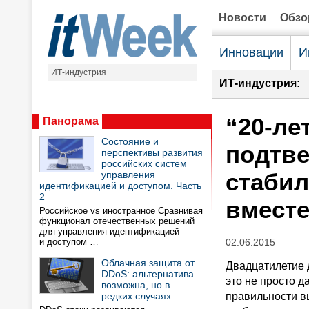
Новости
Обз
Инновации
И
ИТ-индустрия
ИТ-индустрия:
“20-ле
Панорама
Состояние и
подтве
перспективы развития
российских систем
стабил
управления
идентификацией и доступом. Часть
2
вместе
Российское vs иностранное Сравнивая
функционал отечественных решений
для управления идентификацией
и доступом …
02.06.2015
Облачная защита от
Двадцатилетие 
DDoS: альтернатива
это не просто д
возможна, но в
редких случаях
правильности в