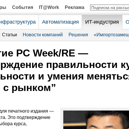
оры
События
IT@Work
Реклама
нфраструктура
Автоматизация
ИТ-индустрия
О
Статьи
Новости компаний
Решения
«Импортозамещ
тие PC Week/RE —
рждение правильности ку
ьности и умения менятьс
 с рынком”
для печатного издания —
ата. Это подтверждение
ыбора курса,