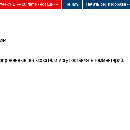
 Week/RE — 20 лет инноваций»
Печать
Печать без изображен
ии
трированные пользователи могут оставлять комментарий.