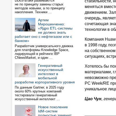
DDoS-атаки развиваются
стабильности, н
не по принципу замены старых
меняться вместе
методов новыми, а по принципу
накопления. Техники …
движением. Зал
очередь, являет
Артем
сочетающая зна
Мирошинченко:
«Ядро ETL-системы
технологии в о
не должно знать
работает оно с нефтегазом или с
Компания Huaw
банком»
в 1998 году, п
Разработчик универсального движка
для платформы Knowledge Space,
на собственном 
лидирующей в рейтинге IBP
ситуациях, вст
CNewsMarket, и один …
Генеративный
Хотелось бы по
искусственный
материалами, г
интеллект в
невозможно пред
мобильной
разработке корпоративного уровня
PC Week/RE про
По данным Gartner, в 2025 году
уникальное лиц
около 60% крупных компаний
тестировали генеративный
Цао Чун
, генер
искусственный интеллект …
Новое поколение
IdM-систем
полностью заменит