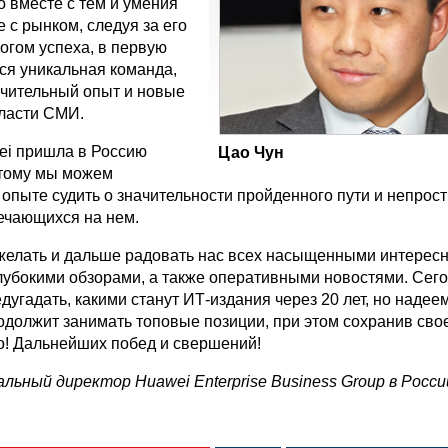
о вместе с тем и умения
 с рынком, следуя за его
огом успеха, в первую
ся уникальная команда,
чительный опыт и новые
бласти СМИ.
ei пришла в Россию
Цао Чун
оэтому мы можем
опыте судить о значительности пройденного пути и непрос
речающихся на нем.
желать и дальше радовать нас всех насыщенными интерес
лубокими обзорами, а также оперативными новостями. Сег
угадать, какими станут ИТ-издания через 20 лет, но надеем
должит занимать топовые позиции, при этом сохранив сво
о! Дальнейших побед и свершений!
альный директор Huawei Enterprise Business Group в Росси