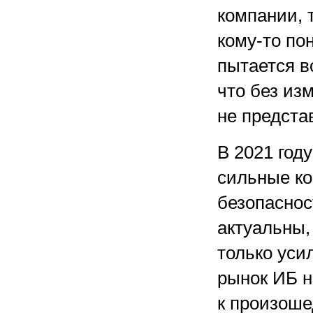
компании, 
кому-то по
пытается в
что без из
не предста
В 2021 год
сильные к
безопаснос
актуальны,
только уси
рынок ИБ н
к произоше