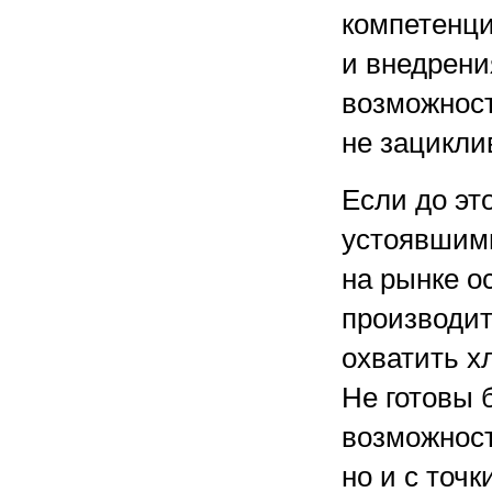
компетенци
и внедрени
возможност
не зацикли
Если до эт
устоявшими
на рынке о
производит
охватить х
Не готовы 
возможност
но и с точ