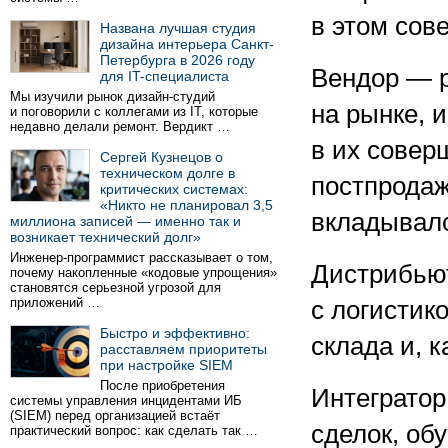
в этом сов
Названа лучшая студия
дизайна интерьера Санкт-
Петербурга в 2026 году
Вендор — 
для IT-специалиста
Мы изучили рынок дизайн-студий
на рынке, 
и поговорили с коллегами из IT, которые
недавно делали ремонт. Вердикт …
в их совер
Сергей Кузнецов о
техническом долге в
постпродаж
критических системах:
«Никто не планировал 3,5
вкладывалс
миллиона записей — именно так и
возникает технический долг»
Инженер-программист рассказывает о том,
Дистрибьют
почему накопленные «кодовые упрощения»
становятся серьезной угрозой для
приложений …
с логистик
Быстро и эффективно:
склада и, 
расставляем приоритеты
при настройке SIEM
После приобретения
Интеграто
системы управления инцидентами ИБ
(SIEM) перед организацией встаёт
сделок, об
практический вопрос: как сделать так …