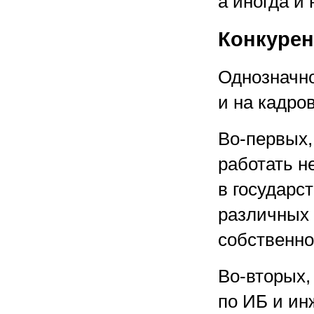
а иногда и
Конкурен
Однозначн
и на кадро
Во-первых,
работать н
в государс
различных 
собственно
Во-вторых,
по ИБ и и