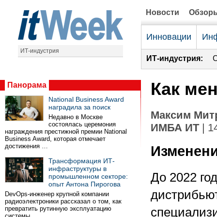
Новости
Обзор
Инновации
Инф
ИТ-индустрия
ИТ-индустрия:
С
Как ме
Панорама
National Business Award
наградила за поиск
Максим Митр
Недавно в Москве
состоялась церемония
ИМБА ИТ
| 1
награждения престижной премии National
Business Award, которая отмечает
достижения …
Изменени
Трансформация ИТ-
инфраструктуры в
До 2022 го
промышленном секторе:
опыт Антона Пирогова
дистрибьют
DevOps-инженер крупной компании
радиоэлектроники рассказал о том, как
превратить рутинную эксплуатацию
специализи
системы …