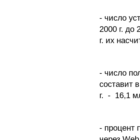
- число ус
2000 г. до
г. их насч
- число п
составит в
г. - 16,1 м
- процент
через Web,