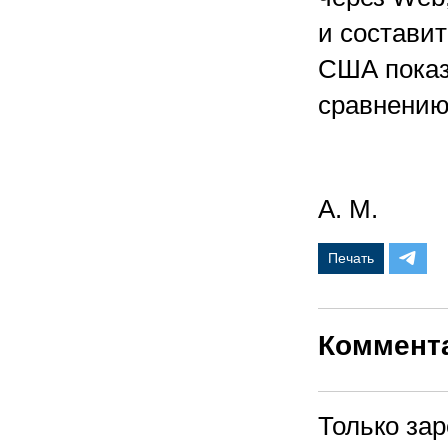
и составит
США показ
сравнени
А. М.
Печать
Коммент
Только за