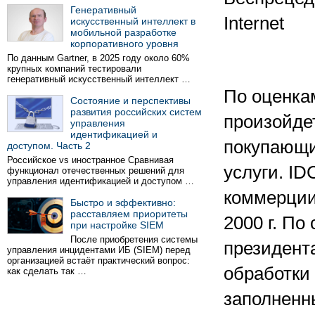
Генеративный
Internet
искусственный интеллект в
мобильной разработке
корпоративного уровня
По данным Gartner, в 2025 году около 60%
крупных компаний тестировали
генеративный искусственный интеллект …
По оценка
Состояние и перспективы
развития российских систем
произойдет
управления
идентификацией и
покупающи
доступом. Часть 2
Российское vs иностранное Сравнивая
услуги. ID
функционал отечественных решений для
управления идентификацией и доступом …
коммерции 
Быстро и эффективно:
расставляем приоритеты
2000 г. По
при настройке SIEM
После приобретения системы
президент
управления инцидентами ИБ (SIEM) перед
организацией встаёт практический вопрос:
обработки 
как сделать так …
заполненны