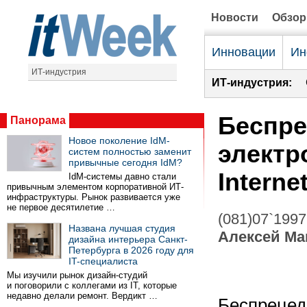
Новости
Обзо
Инновации
Ин
ИТ-индустрия
ИТ-индустрия:
Беспре
Панорама
Новое поколение IdM-
электр
систем полностью заменит
привычные сегодня IdM?
Interne
IdM-системы давно стали
привычным элементом корпоративной ИТ-
инфраструктуры. Рынок развивается уже
не первое десятилетие …
(081)07`1997
Названа лучшая студия
Алексей Ма
дизайна интерьера Санкт-
Петербурга в 2026 году для
IT-специалиста
Мы изучили рынок дизайн-студий
и поговорили с коллегами из IT, которые
недавно делали ремонт. Вердикт …
Беспрецед