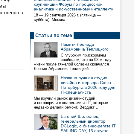
крупнейший Форум по процессной
емы
аналитике и искусственному интеллекту
тственно в
18 — 19 сентября 2026 г. (пятница —
суббота), Москва
Статьи по теме
Памяти Леонида
Абрамовича Теплицкого
С глубоким прискорбием
сообщаем, что на 93-м году
жизни после тяжёлой болезни скончался
Леонид Абрамович Теплицкий …
Названа лучшая студия
дизайна интерьера Санкт-
Петербурга в 2026 году для
IT-специалиста
Мы изучили рынок дизайн-студий
и поговорили с коллегами из IT, которые
недавно делали ремонт. Вердикт …
Евгений Шелестюк,
генеральный директор
DCLogic, о бизнес-регате IT
SAILING DAY, 13 августа