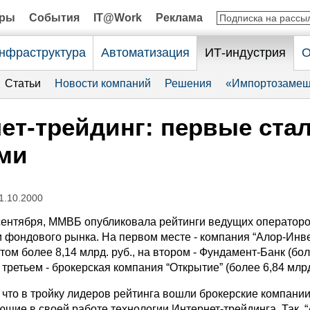
оры
События
IT@Work
Реклама
нфраструктура
Автоматизация
ИТ-индустрия
О
Статьи
Новости компаний
Решения
«Импортозамещ
ет-трейдинг: первые ста
ми
1.10.2000
сентября, ММВБ опубликовала рейтинги ведущих оператор
 фондового рынка. На первом месте - компания “Алор-Инве
ом более 8,14 млрд. руб., на втором - Фундамент-Банк (бол
а третьем - брокерская компания “Открытие” (более 6,84 млрд.
 что в тройку лидеров рейтинга вошли брокерские компании
щие в своей работе технологии Интернет-трейдинга. Так, “