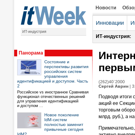
Новости
Обз
Инновации
И
ИТ-индустрия
ИТ-индустрия:
Интерн
Панорама
Состояние и
первы
перспективы развития
российских систем
управления
идентификацией и доступом. Часть
(262)40`2000
2
Сергей Аврин
| 3
Российское vs иностранное Сравнивая
Подводя итоги 
функционал отечественных решений
для управления идентификацией
акций ее Секции
и доступом …
торговым оборот
Новое поколение
млрд. руб.), а н
IdM-систем
полностью заменит
Примечательно,
привычные сегодня
IdM?
активно внедряю