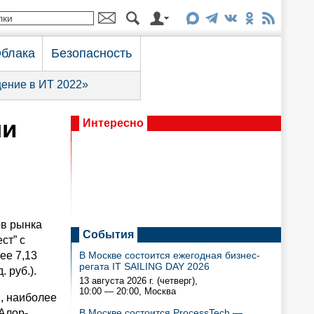
блака
Безопасность
ение в ИТ 2022»
ли
Интересно
ов рынка
События
ст” с
ее 7,13
В Москве состоится ежегодная бизнес-
регата IT SAILING DAY 2026
 руб.).
13 августа 2026 г. (четверг),
10:00 — 20:00
, Москва
, наиболее
Алор-
В Москве состоится ProcessTech —