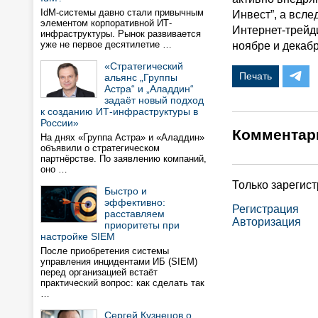
IdM-системы давно стали привычным
Инвест”, а всле
элементом корпоративной ИТ-
Интернет-трейд
инфраструктуры. Рынок развивается
уже не первое десятилетие …
ноябре и декабр
«Стратегический
Печать
альянс „Группы
Астра“ и „Аладдин“
задаёт новый подход
к созданию ИТ-инфраструктуры в
России»
Комментар
На днях «Группа Астра» и «Аладдин»
объявили о стратегическом
партнёрстве. По заявлению компаний,
оно …
Только зарегис
Быстро и
эффективно:
Регистрация
расставляем
Авторизация
приоритеты при
настройке SIEM
После приобретения системы
управления инцидентами ИБ (SIEM)
перед организацией встаёт
практический вопрос: как сделать так
…
Сергей Кузнецов о