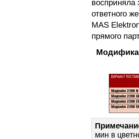
восприняла э
ответного же
MAS Elektro
прямого пар
Модификац
Примечани
мин в цвет