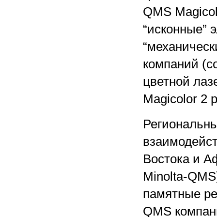
QMS Magicolo
“исконные” 
“механическ
компаний (с
цветной лаз
Magicolor 2 p
Региональны
взаимодейст
Востока и А
Minolta-QMS)
памятные ре
QMS компани