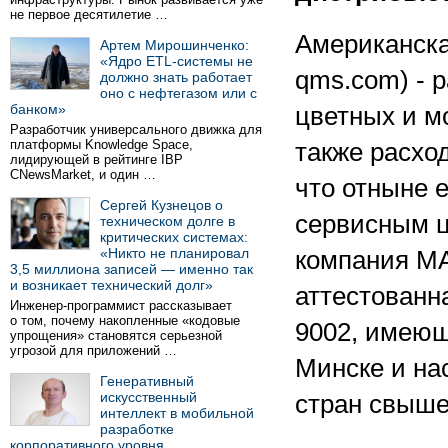
не первое десятилетие …
Американска
Артем Мирошинченко:
«Ядро ETL-системы не
qms.com) - 
должно знать работает
оно с нефтегазом или с
банком»
цветных и м
Разработчик универсального движка для
платформы Knowledge Space,
также расхо
лидирующей в рейтинге IBP
CNewsMarket, и один …
что отныне 
Сергей Кузнецов о
сервисным ц
техническом долге в
критических системах:
«Никто не планировал
компания MA
3,5 миллиона записей — именно так
и возникает технический долг»
аттестованн
Инженер-программист рассказывает
о том, почему накопленные «кодовые
9002, имеющ
упрощения» становятся серьезной
угрозой для приложений …
Минске и на
Генеративный
искусственный
стран свыше
интеллект в мобильной
разработке
корпоративного уровня