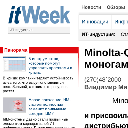
Новости
Обзоры
Инновации
Инфр
ИТ-индустрия
ИТ-индустрия:
Ст
Minolta
Панорама
5 инструментов,
монога
которые помогут
управлять проектами в
кризис
В кризис компании теряют устойчивость
(270)48`2000
из-за того, что выручка становится
Владимир Ми
нестабильной, а стоимость ресурсов
растёт …
Mino
Новое поколение IdM-
систем полностью
заменит привычные
сегодня IdM?
и присвоил
IdM-системы давно стали привычным
элементом корпоративной ИТ-
дистрибьют
инфраструктуры. Рынок развивается уже