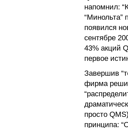
напомнил: “
“Минольта” п
появился но
сентябре 20
43% акций Q
первое исти
Завершив “т
фирма решил
“распредели
драматическ
просто QMS)
принципа: “