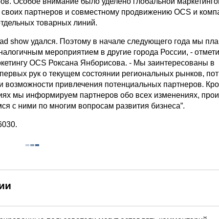
ов. Особое внимание было уделено глобальной маркетинго
своих партнеров и совместному продвижению OCS и комп
тдельных товарных линий.
oad show удался. Поэтому в начале следующего года мы пл
налогичным мероприятием в другие города России, - отмет
ркетингу OCS Роксана Янборисова. - Мы заинтересованы в
первых рук о текущем состоянии региональных рынков, по
и возможности привлечения потенциальных партнеров. Кром
иях мы информируем партнеров обо всех изменениях, про
ся с ними по многим вопросам развития бизнеса”.
6030.
ии