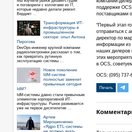
Мы изучили рынок дизайн-студий
компаний-дилер
и поговорили с коллегами из IT,
поддержке OCS 
которые недавно делали ремонт.
поставщиками о
Вердикт …
Трансформация ИТ-
“Первый этап r
инфраструктуры в
отправиться с а
промышленном
секторе: опыт Антона
директор по ма
Пирогова
информации из 
DevOps-инженер крупной компании
наших дилеров 
радиоэлектроники рассказал о том,
как превратить рутинную
этих мероприят
эксплуатацию системы …
в OCS, советуем
Новое поколение
IdM-систем
OCS: (095) 737-
полностью заменит
привычные сегодня
Печать
IdM?
IdM-системы давно стали привычным
элементом корпоративной ИТ-
инфраструктуры. Рынок развивается
уже не первое десятилетие …
Комментар
Артем
Мирошинченко:
«Ядро ETL-системы
не должно знать