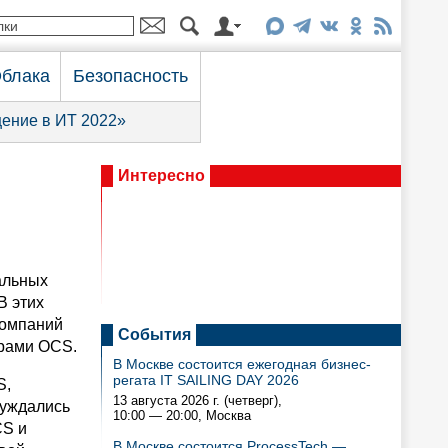
блака
Безопасность
ение в ИТ 2022»
Интересно
альных
В этих
компаний
События
ерами OCS.
В Москве состоится ежегодная бизнес-
регата IT SAILING DAY 2026
S,
13 августа 2026 г. (четверг),
суждались
10:00 — 20:00
, Москва
CS и
В Москве состоится ProcessTech —