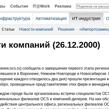
оры
События
IT@Work
Реклама
нфраструктура
Автоматизация
ИТ-индустрия
О
Статьи
Новости компаний
Решения
«Импортозамещ
и компаний (26.12.2000)
www.ocs.ru) сообщила о завершении первого этапа регион
тоявшихся в Воронеже, Нижнем Новгороде и Новосибирске. 
сещение каждого отводилось два дня) прошли презентации 
Philips, проведенные представителями этих фирм и менедж
каждом городе были организованы встречи специалистов OC
гиональных филиалов OCS и компаний-дилеров. На них об
действия центрального офиса, региональных филиалов O