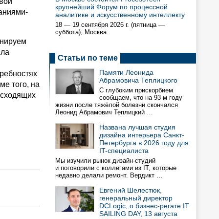
вой
крупнейший Форум по процессной
аниями-
аналитике и искусственному интеллекту
18 — 19 сентября 2026 г. (пятница —
суббота), Москва
анируем
ила
Статьи по теме
Памяти Леонида
требностях
Абрамовича Теплицкого
е того, на
С глубоким прискорбием
исходящих
сообщаем, что на 93-м году
жизни после тяжёлой болезни скончался
Леонид Абрамович Теплицкий …
Названа лучшая студия
дизайна интерьера Санкт-
Петербурга в 2026 году для
IT-специалиста
Мы изучили рынок дизайн-студий
и поговорили с коллегами из IT, которые
недавно делали ремонт. Вердикт …
Евгений Шелестюк,
генеральный директор
DCLogic, о бизнес-регате IT
SAILING DAY, 13 августа