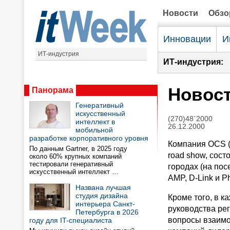
Новости
Обз
Инновации
И
ИТ-индустрия
ИТ-индустрия:
Новост
Панорама
Генеративный
искусственный
(270)48`2000
интеллект в
26.12.2000
мобильной
разработке корпоративного уровня
Компания OCS (
По данным Gartner, в 2025 году
road show, сос
около 60% крупных компаний
тестировали генеративный
городах (на по
искусственный интеллект …
AMP, D-Link и 
Названа лучшая
студия дизайна
Кроме того, в 
интерьера Санкт-
руководства ре
Петербурга в 2026
вопросы взаимо
году для IT-специалиста