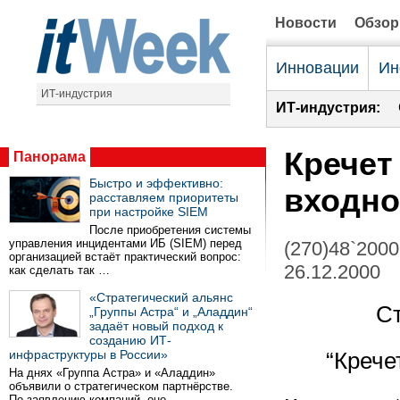
Новости
Обзо
Инновации
Ин
ИТ-индустрия
ИТ-индустрия:
Кречет
Панорама
Быстро и эффективно:
входно
расставляем приоритеты
при настройке SIEM
После приобретения системы
управления инцидентами ИБ (SIEM) перед
(270)48`2000
организацией встаёт практический вопрос:
26.12.2000
как сделать так …
«Стратегический альянс
Ст
„Группы Астра“ и „Аладдин“
задаёт новый подход к
созданию ИТ-
инфраструктуры в России»
“Крече
На днях «Группа Астра» и «Аладдин»
объявили о стратегическом партнёрстве.
По заявлению компаний, оно …