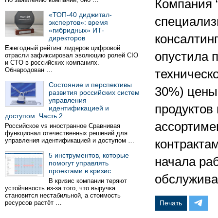
Компания “
«ТОП-40 диджитал-
специализ
экспертов»: время
«гибридных» ИТ-
консалтин
директоров
Ежегодный рейтинг лидеров цифровой
опустила п
отрасли зафиксировал эволюцию ролей CIO
и CTO в российских компаниях.
Обнародован …
техническо
Состояние и перспективы
30%) цены
развития российских систем
управления
продуктов 
идентификацией и
доступом. Часть 2
ассортиме
Российское vs иностранное Сравнивая
функционал отечественных решений для
управления идентификацией и доступом …
контрактам
5 инструментов, которые
начала раб
помогут управлять
проектами в кризис
обслужива
В кризис компании теряют
устойчивость из-за того, что выручка
становится нестабильной, а стоимость
ресурсов растёт …
Печать