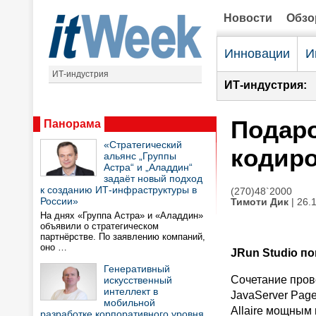
Новости
Обз
Инновации
И
ИТ-индустрия
ИТ-индустрия:
Подаро
Панорама
«Стратегический
кодир
альянс „Группы
Астра“ и „Аладдин“
задаёт новый подход
к созданию ИТ-инфраструктуры в
(270)48`2000
России»
Тимоти Дик
| 26.
На днях «Группа Астра» и «Аладдин»
объявили о стратегическом
партнёрстве. По заявлению компаний,
оно …
JRun Studio п
Генеративный
Сочетание пров
искусственный
интеллект в
JavaServer Page
мобильной
Allaire мощным
разработке корпоративного уровня