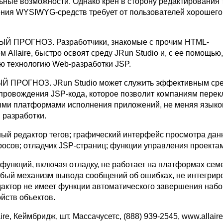
ьные возможности. Однако крен в сторону редактирования 
ния WYSIWYG-средств требует от пользователей хорошего
 ПРОГНОЗ. Разработчики, знакомые с прочим HTML-
 Allaire, быстро освоят среду JRun Studio и, с ее помощью
ю технологию Web-разработки JSP.
ПРОГНОЗ. JRun Studio может служить эффективным ср
опровождения JSP-кода, которое позволит компаниям пере
ми платформами исполнения приложений, не меняя языко
 разработки.
щный редактор тегов; графический интерфейс просмотра дан
росов; отладчик JSP-страниц; функции управления проекта
х функций, включая отладку, не работает на платформах сем
абый механизм вывода сообщений об ошибках, не интегрир
дактор не имеет функции автоматического завершения наб
йств объектов.
ire, Кеймбридж, шт. Массачусетс, (888) 939-2545, www.allair