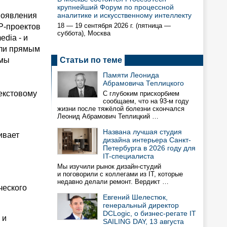
крупнейший Форум по процессной
появления
аналитике и искусственному интеллекту
18 — 19 сентября 2026 г. (пятница —
P-проектов
суббота), Москва
dia - и
ели прямым
рмы
Статьи по теме
Памяти Леонида
Абрамовича Теплицкого
екстовому
С глубоким прискорбием
сообщаем, что на 93-м году
жизни после тяжёлой болезни скончался
Леонид Абрамович Теплицкий …
Названа лучшая студия
ивает
дизайна интерьера Санкт-
Петербурга в 2026 году для
IT-специалиста
Мы изучили рынок дизайн-студий
и поговорили с коллегами из IT, которые
недавно делали ремонт. Вердикт …
ческого
Евгений Шелестюк,
генеральный директор
DCLogic, о бизнес-регате IT
 и
SAILING DAY, 13 августа