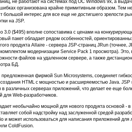
аниц, не работают на системах под ОС Windows 9x, а выдач
шибках организована крайне примитивным образом. Тем н
ит большой интерес для все еще не достигшего зрелости ры
тки на JSP.
io 3.0 ($495) вполне сопоставима с ценами на конкурирующ
овый пакет обладает рядом особенностей, ориентированны
ого продукта Allaire - сервера JSP-страниц JRun (точнее, J
комплектом модернизации Service Pack 1 просмотра). Это, 
можности файлов на удаленном сервере, а также дистанцио
мотра БД.
, предложенная фирмой Sun Microsystems, соединяет гибкос
а создания HTML с мощностью и расширяемостью Java. JSP
 в различных серверах приложений, что делает ее еще бол
й для Web-разработчиков.
адает необычайно мощной для нового продукта основой - в
ставляет собой надстройку над заслуженной средой разраб
dio и может использоваться для написания приложений для 
или ColdFusion.