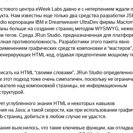
стового центра eWeek Labs давно и с нетерпением ждали 
укта. Нам известны еще только два средства разработки JS
udio корпорации IBM и Dreamweaver UltraDev фирмы Macrome
аны больше на создание страниц методом WYSIWYG, неж
м тегов. Среда JRun Studio, предназначенная для платфо
олная противоположность. Разработчики этого пакета явно
рименением графических средств компоновки и “мастеров”,
генерирующих HTML-код, отдавая предпочтение мощному т
писать на HTML “своими словами”, JRun Studio определенно
 этот подход тоже очень симпатичен, поскольку не огранич
ователя над компоновкой страницы, ее информационным
структурой.
ует углубленного знания HTML и некоторых навыков
я на Java; а такой скорости, как при использовании графи
-страниц, добиться в любом случае не удастся.
ания выяснилось, что такие ключевые функции, как отладка