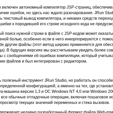
n включен автономный компилятор JSP-страниц, обеспечи
ичие ошибок, но здесь нас ждало разочарование. JRun Stud
ь текстовый вывод компилятора, и никаких средств переход
шибке к породившей его строке исходного кода не предусм
й поиск нужной строки в файле с JSP-кодом может оказать
вной болью, особенно если в него инкорпорируются с пом
ude другие файлы (этот метод широко применяется для обе
да). В будущих версиях мы рассчитываем увидеть более с
ы с сообщениями об ошибках компиляции, который учитыв
ие файлов и был интегрирован с редактором.
ь полезный инструмент JRun Studio, но работать он способ
определенной конфигурацией, а именно на тех, где установ
va-машина версии 1.3 и ОС Windows NT 4.0 или Windows 20
все обычные отладочные операции, включая пошаговое и
, просмотр текущих значений переменных и стека вызовов.
ддерживает недавно разработанный формат файла Web-пр