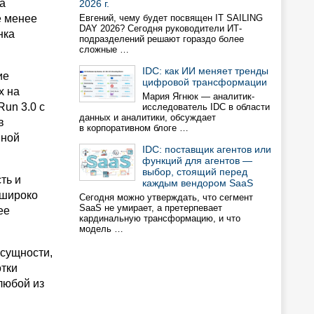
а
2026 г.
е менее
Евгений, чему будет посвящен IT SAILING
DAY 2026? Сегодня руководители ИТ-
нка
подразделений решают гораздо более
сложные …
IDC: как ИИ меняет тренды
ие
цифровой трансформации
х на
Мария Ягнюк — аналитик-
Run 3.0 с
исследователь IDC в области
данных и аналитики, обсуждает
в
в корпоративном блоге …
нной
IDC: поставщик агентов или
функций для агентов —
выбор, стоящий перед
ть и
каждым вендором SaaS
 широко
Сегодня можно утверждать, что сегмент
SaaS не умирает, а претерпевает
ее
кардинальную трансформацию, и что
модель …
 сущности,
отки
любой из