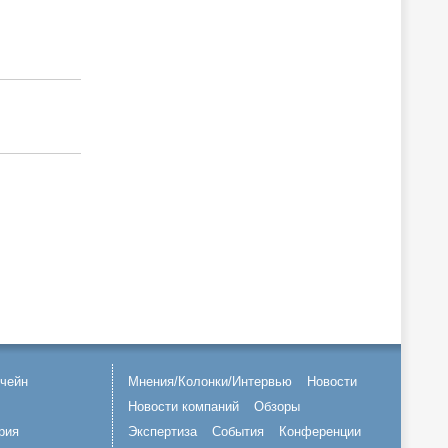
чейн
Мнения/Колонки/Интервью
Новости
Новости компаний
Обзоры
рия
Экспертиза
События
Конференции