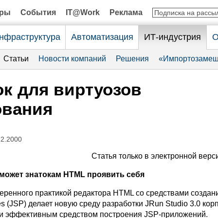
оры
События
IT@Work
Реклама
нфраструктура
Автоматизация
ИТ-индустрия
О
Статьи
Новости компаний
Решения
«Импортозамещ
к для виртуозов
ования
12.2000
Статья только в электронной верс
оможет знатокам HTML проявить себя
еренного практикой редактора HTML со средствами создан
s (JSP) делает новую среду разработки JRun Studio 3.0 ко
 и эффективным средством построения JSP-приложений.