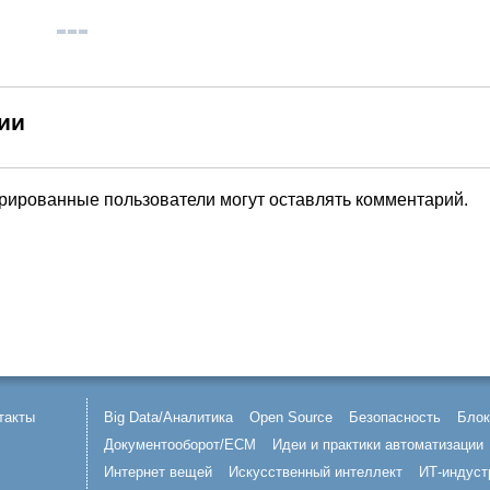
ии
трированные пользователи могут оставлять комментарий.
такты
Big Data/Аналитика
Open Source
Безопасность
Блок
Документооборот/ECM
Идеи и практики автоматизации
Интернет вещей
Искусственный интеллект
ИТ-индуст