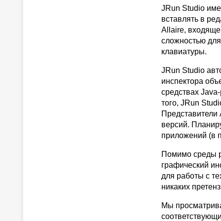
JRun Studio им
вставлять в ред
Allaire, входящ
сложностью для 
клавиатуры.
JRun Studio ав
инспектора объ
средствах Java-
того, JRun Stud
Представители A
версий. Планиру
приложений (в 
Помимо среды ре
графический ин
для работы с те
никаких претенз
Мы просматрива
соответствующи