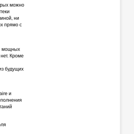
орых можно
теки
линой, ни
их прямо с
ее мощных
 нет. Кроме
 из будущих
ire и
ополнения
ытаний
оля