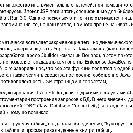
еет множество инструментальных панелей, при помощи кот
актируемый текст JSP-теги и теги, специфичные для библио
ей в JRun 3.0. Однако поскольку эти теги не отличаются ни д
запоминания, то, на наш взгляд, намного проще набивать 
томатически вставляет закрывающие теги, но динамического
ектов, завершающего набор текста Java-команд (как в бол
разработки, вроде Jbuilder компании Borland), в этом пакете
io не позволяет создавать компоненты Enterprise JavaBeans.
llaire заверили нас, что все эти функции появятся в одной
ется также усилить средства построения собственно Java-
противоположность JSP-страницам и сервлетам).
дактирования JRun Studio делит с другими продуктами Alla
струментарий построения запросов к БД. В него внесены д
хнологией JDBC (Java Database Connectivity), и в ходе исп
ий к нему не возникло.
ли структуру таблиц, создавали объединения, “буксируя” п
х таблиц, и просматривали данные внутри таблиц.