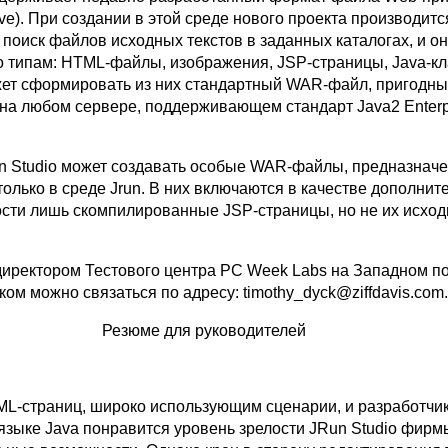
e). При создании в этой среде нового проекта производитс
поиск файлов исходных текстов в заданных каталогах, и о
 типам: HTML-файлы, изображения, JSP-страницы, Java-клас
жет сформировать из них стандартный WAR-файл, пригодны
на любом сервере, поддерживающем стандарт Java2 Enterp
un Studio может создавать особые WAR-файлы, предназнач
олько в среде Jrun. В них включаются в качестве дополнит
сти лишь скомпилированные JSP-страницы, но не их исхо
директором Тестового центра PC Week Labs на Западном п
м можно связаться по адресу: timothy_dyck@ziffdavis.com.
Резюме для руководителей
L-страниц, широко использующим сценарии, и разработчи
зыке Java понравится уровень зрелости JRun Studio фирмы 