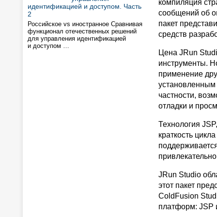
компиляция стр
идентификацией и доступом. Часть
сообщений об о
2
пакет представ
Российское vs иностранное Сравнивая
функционал отечественных решений
средств разрабо
для управления идентификацией
и доступом …
Цена JRun Stud
инструменты. Н
применение друг
установленным 
частности, воз
отладки и прос
Технология JSP
краткость цикл
поддерживается
привлекательно
JRun Studio обл
этот пакет пред
ColdFusion Stu
платформ: JSP 