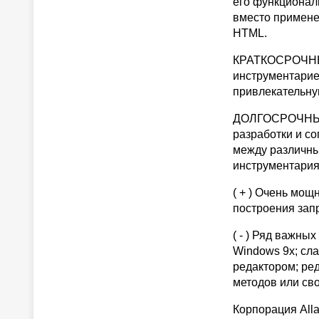
его функционал
вместо примене
HTML.
КРАТКОСРОЧНЫЙ
инструментарием
привлекательну
ДОЛГОСРОЧНЫЙ 
разработки и с
между различны
инструментария
( + ) Очень мо
построения зап
( - ) Ряд важны
Windows 9x; сл
редактором; ре
методов или сво
Корпорация Alla