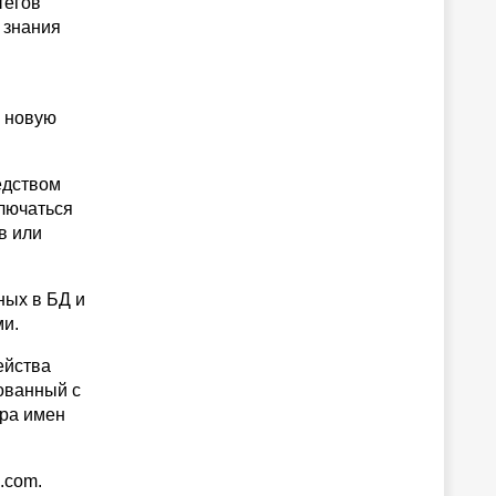
тегов
 знания
, новую
едством
ключаться
в или
ных в БД и
ми.
ейства
ованный с
ора имен
e.com.