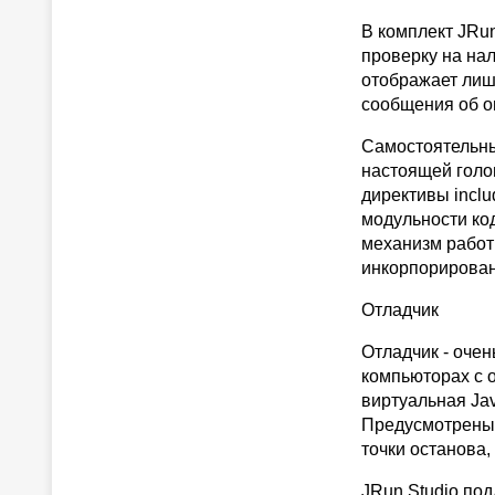
В комплект JRu
проверку на нал
отображает лиш
сообщения об о
Самостоятельны
настоящей голо
директивы incl
модульности ко
механизм работ
инкорпорирован
Отладчик
Отладчик - очен
компьюторах с 
виртуальная Ja
Предусмотрены 
точки останова
JRun Studio по