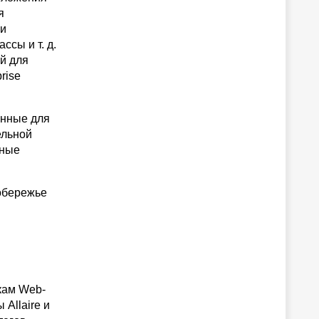
я
ни
сы и т. д.
й для
rise
енные для
ельной
дные
обережье
кам Web-
Allaire и