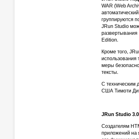
WAR (Web Archiv
автоматический 
группируются по
JRun Studio мо
развертывания 
Edition.
Кроме того, JR
использования т
меры безопасно
тексты.
С техническим 
США Тимоти Дико
JRun Studio 3.0
Создателям HTM
приложений на я