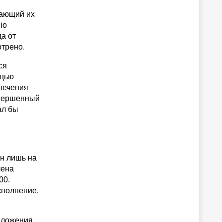
вающий их
io
а от
отрено.
ся
ощью
спечения
овершенный
ал бы
ен лишь на
лена
00.
сполнение,
иложения