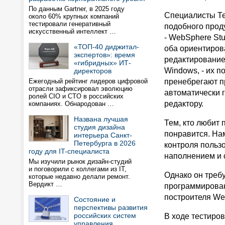
По данным Gartner, в 2025 году
Специалисты Те
около 60% крупных компаний
тестировали генеративный
подобного прод
искусственный интеллект …
- WebSphere St
«ТОП-40 диджитал-
оба ориентиров
экспертов»: время
редактирование
«гибридных» ИТ-
Windows, - их п
директоров
Ежегодный рейтинг лидеров цифровой
пренебрегают п
отрасли зафиксировал эволюцию
автоматически 
ролей CIO и CTO в российских
редактору.
компаниях. Обнародован …
Названа лучшая
Тем, кто любит 
студия дизайна
понравится. Нам
интерьера Санкт-
Петербурга в 2026
контроля польз
году для IT-специалиста
наполнением и 
Мы изучили рынок дизайн-студий
и поговорили с коллегами из IT,
Однако он треб
которые недавно делали ремонт.
Вердикт …
программировани
построителя Web
Состояние и
перспективы развития
российских систем
В ходе тестиров
управления