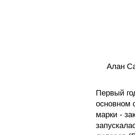
Алан Са
Первый го
основном 
марки - з
запускала