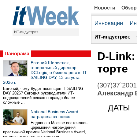
Новости
Обзо
Инновации
Ин
ИТ-индустрия
ИТ-индустрия:
D-Link
Панорама
Евгений Шелестюк,
торте
генеральный директор
DCLogic, о бизнес-регате IT
SAILING DAY, 13 августа
2026 г.
(307)37`2001
Евгений, чему будет посвящен IT SAILING
Александр 
DAY 2026? Сегодня руководители ИТ-
подразделений решают гораздо более
сложные …
ДАТЫ
National Business Award
наградила за поиск
Недавно в Москве состоялась
церемония награждения
престижной премии National Business Award,
которая отмечает достижения …