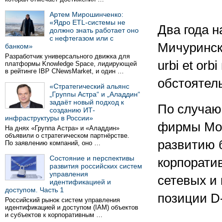
Артем Мирошинченко:
«Ядро ETL-системы не
Два года н
должно знать работает оно
с нефтегазом или с
Мичуринск
банком»
Разработчик универсального движка для
urbi еt or
платформы Knowledge Space, лидирующей
в рейтинге IBP CNewsMarket, и один …
обстоятел
«Стратегический альянс
„Группы Астра“ и „Аладдин“
задаёт новый подход к
По случаю
созданию ИТ-
инфраструктуры в России»
фирмы Мос
На днях «Группа Астра» и «Аладдин»
объявили о стратегическом партнёрстве.
развитию б
По заявлению компаний, оно …
Состояние и перспективы
корпорати
развития российских систем
управления
сетевых и
идентификацией и
доступом. Часть 1
позиции D-
Российский рынок систем управления
идентификацией и доступом (IAM) объектов
и субъектов к корпоративным …