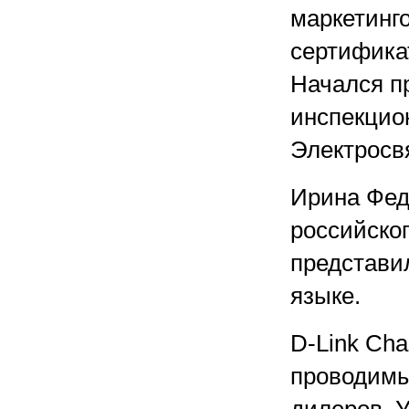
маркетинг
сертифика
Начался п
инспекцион
Электросв
Ирина Фед
российско
представи
языке.
D-Link Ch
проводимы