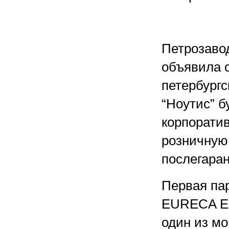
Петрозавод
объявила 
петербургс
“Ноутис” б
корпоратив
розничную 
послегара
Первая па
EURECA EL
один из мо