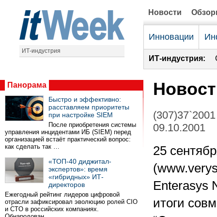
Новости
Обзо
Инновации
Ин
ИТ-индустрия
ИТ-индустрия:
Новост
Панорама
Быстро и эффективно:
расставляем приоритеты
(307)37`2001
при настройке SIEM
После приобретения системы
09.10.2001
управления инцидентами ИБ (SIEM) перед
организацией встаёт практический вопрос:
как сделать так …
25 сентября
«ТОП-40 диджитал-
(www.verys
экспертов»: время
«гибридных» ИТ-
Enterasys 
директоров
Ежегодный рейтинг лидеров цифровой
итоги сов
отрасли зафиксировал эволюцию ролей CIO
и CTO в российских компаниях.
Обнародован …