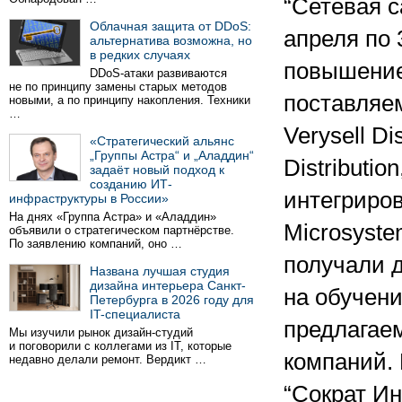
“Сетевая с
Облачная защита от DDoS:
апреля по 
альтернатива возможна, но
в редких случаях
повышение
DDoS-атаки развиваются
не по принципу замены старых методов
поставляе
новыми, а по принципу накопления. Техники
…
Verysell Di
«Стратегический альянс
„Группы Астра“ и „Аладдин“
Distributi
задаёт новый подход к
созданию ИТ-
интегриров
инфраструктуры в России»
На днях «Группа Астра» и «Аладдин»
Microsyste
объявили о стратегическом партнёрстве.
По заявлению компаний, оно …
получали 
Названа лучшая студия
дизайна интерьера Санкт-
на обучени
Петербурга в 2026 году для
IT-специалиста
предлагаем
Мы изучили рынок дизайн-студий
и поговорили с коллегами из IT, которые
компаний.
недавно делали ремонт. Вердикт …
“Сократ Инт