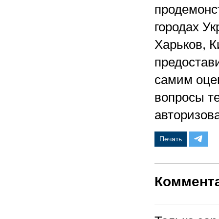
продемонс
городах Ук
Харьков, К
предостав
самим оцен
вопросы те
авторизов
Печать
Коммент