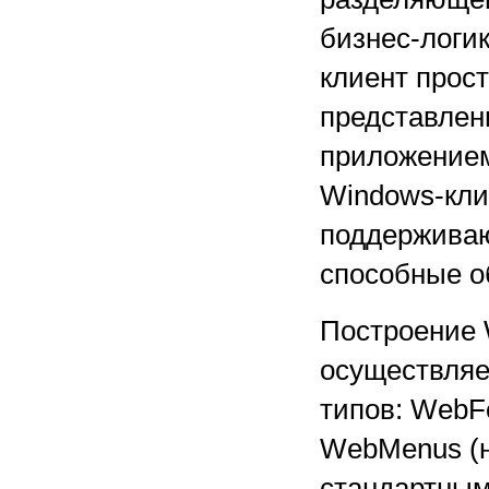
бизнес-логи
клиент прос
представлен
приложением
Windows-кли
поддерживаю
способные о
Построение 
осуществляе
типов: WebF
WebMenus (н
стандартным