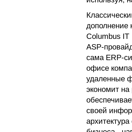
Классически
дополнение 
Columbus IT
ASP-провайдин
сама ERP-си
офисе компа
удаленные ф
экономит на
обеспечивае
своей инфор
архитектура
бизнеса - н