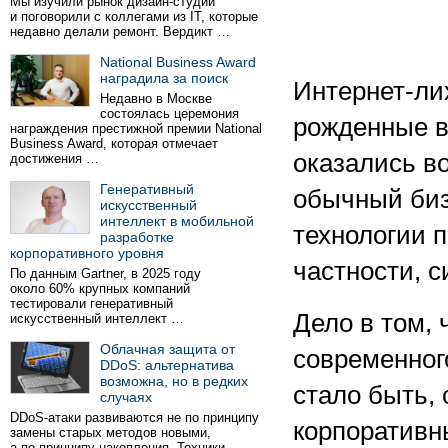
Мы изучили рынок дизайн-студий
и поговорили с коллегами из IT, которые
недавно делали ремонт. Вердикт …
National Business Award
наградила за поиск
Интернет-ли
Недавно в Москве
состоялась церемония
рожденные в 
награждения престижной премии National
Business Award, которая отмечает
оказались в
достижения …
Генеративный
обычный биз
искусственный
интеллект в мобильной
технологии 
разработке
корпоративного уровня
частности, 
По данным Gartner, в 2025 году
около 60% крупных компаний
тестировали генеративный
Дело в том, 
искусственный интеллект …
Облачная защита от
современног
DDoS: альтернатива
возможна, но в редких
стало быть,
случаях
DDoS-атаки развиваются не по принципу
корпоратив
замены старых методов новыми,
а по принципу накопления. Техники …