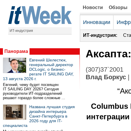
Новости
Обзоры
Инновации
Инфр
ИТ-индустрия
ИТ-индустрия:
Ста
Аксапта
Панорама
Евгений Шелестюк,
генеральный директор
(307)37`2001
DCLogic, о бизнес-
регате IT SAILING DAY,
Влад Боркус
|
13 августа 2026 г.
Евгений, чему будет посвящен
IT SAILING DAY 2026? Сегодня
“Ак
руководители ИТ-подразделений
решают гораздо более сложные …
Columbus I
Названа лучшая студия
дизайна интерьера
интеграции
Санкт-Петербурга в
2026 году для IT-
специалиста