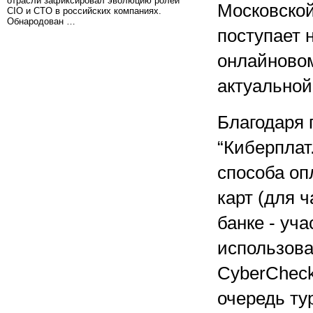
отрасли зафиксировал эволюцию ролей
Московской
CIO и CTO в российских компаниях.
Обнародован …
поступает 
онлайновом
актуальной
Благодаря 
“Киберплат
способа оп
карт (для 
банке - уч
использов
CyberCheck
очередь ту