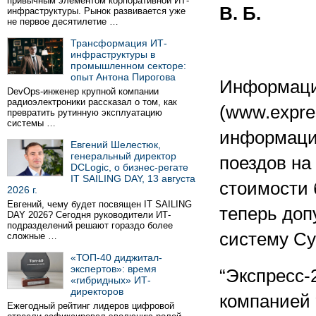
привычным элементом корпоративной ИТ-
В. Б.
инфраструктуры. Рынок развивается уже
не первое десятилетие …
Трансформация ИТ-
инфраструктуры в
промышленном секторе:
опыт Антона Пирогова
Информацио
DevOps-инженер крупной компании
радиоэлектроники рассказал о том, как
(www.expre
превратить рутинную эксплуатацию
системы …
информаци
Евгений Шелестюк,
генеральный директор
поездов на
DCLogic, о бизнес-регате
IT SAILING DAY, 13 августа
стоимости 
2026 г.
Евгений, чему будет посвящен IT SAILING
теперь доп
DAY 2026? Сегодня руководители ИТ-
подразделений решают гораздо более
систему Cy
сложные …
«ТОП-40 диджитал-
экспертов»: время
“Экспресс-
«гибридных» ИТ-
директоров
компанией 
Ежегодный рейтинг лидеров цифровой