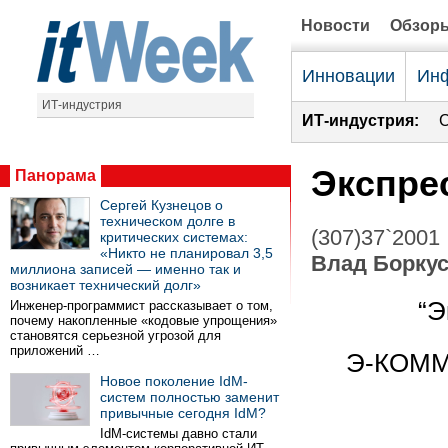
Новости
Обзор
Инновации
Инф
ИТ-индустрия
ИТ-индустрия:
С
Экспрес
Панорама
Сергей Кузнецов о
техническом долге в
(307)37`2001
критических системах:
«Никто не планировал 3,5
Влад Борку
миллиона записей — именно так и
возникает технический долг»
“Э
Инженер-программист рассказывает о том,
почему накопленные «кодовые упрощения»
становятся серьезной угрозой для
приложений …
Э-КОММ
Новое поколение IdM-
систем полностью заменит
привычные сегодня IdM?
IdM-системы давно стали