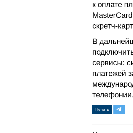
к оплате пл
MasterCard,
скретч-карт
В дальней
подключить
сервисы: с
платежей з
международ
телефонии
Печать