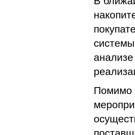
В ближа
накопит
покупат
системы
анализе 
реализа
Помимо 
меропри
осуществ
поставщ