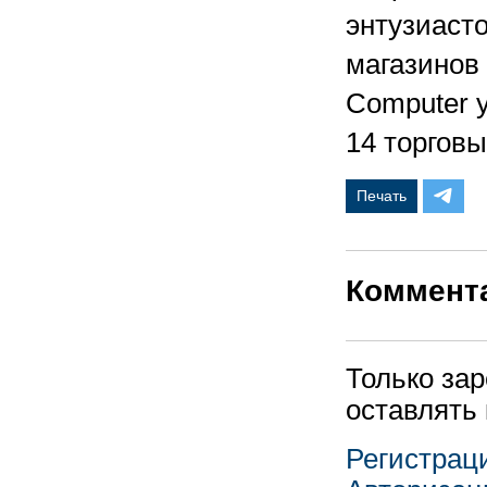
энтузиаст
магазинов
Computer 
14 торговы
Печать
Коммент
Только за
оставлять
Регистрац