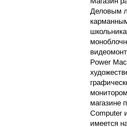
Магазин р
Деловым л
карманным
школьника
моноблочн
видеомонт
Power Mac
художеств
графическ
монитором 
магазине п
Computer 
имеется н