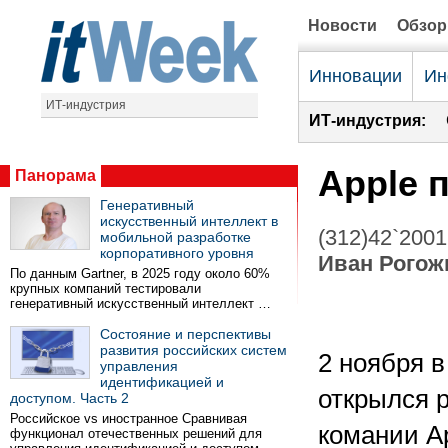
Новости
Обзо
Инновации
Ин
ИТ-индустрия
ИТ-индустрия:
Apple 
Панорама
Генеративный
искусственный интеллект в
(312)42`2001
мобильной разработке
корпоративного уровня
Иван Рогож
По данным Gartner, в 2025 году около 60%
крупных компаний тестировали
генеративный искусственный интеллект …
Состояние и перспективы
развития российских систем
2 ноября в
управления
идентификацией и
открылся 
доступом. Часть 2
Российское vs иностранное Сравнивая
комании Ap
функционал отечественных решений для