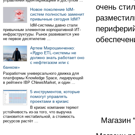
управления идентификацией и доступом …
очень сти
Новое поколение IdM-
систем полностью заменит
разместил
привычные сегодня IdM?
IdM-системы давно стали
периферий
привычным элементом корпоративной ИТ-
инфраструктуры. Рынок развивается уже
обеспечен
не первое десятилетие …
Артем Мирошинченко:
«Ядро ETL-системы не
должно знать работает оно
с нефтегазом или с
банком»
Разработчик универсального движка для
платформы Knowledge Space, лидирующей
в рейтинге IBP CNewsMarket, и один …
5 инструментов, которые
помогут управлять
проектами в кризис
В кризис компании теряют
устойчивость из-за того, что выручка
становится нестабильной, а стоимость
Магазин 
ресурсов растёт …