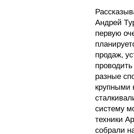
Рассказыва
Андрей Тур
первую оч
планирует
продаж, ус
проводить
разные сп
крупными 
сталкивали
систему м
техники Ap
собрали н